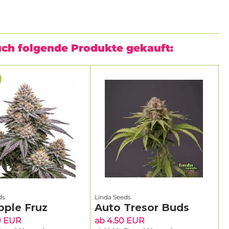
uch folgende Produkte gekauft:
ds
Linda Seeds
pple Fruz
Auto Tresor Buds
0 EUR
ab 4.50 EUR