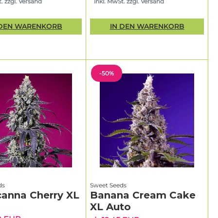
. zzgl. Versand
inkl. MwSt. zzgl. Versand
 DEN WARENKORB
IN DEN WARENKORB
-50%
ds
Sweet Seeds
canna Cherry XL
Banana Cream Cake
XL Auto