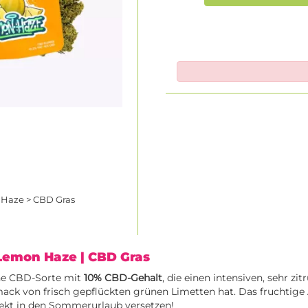
n Haze > CBD Gras
z Lemon Haze
| CBD Gras
ne CBD-Sorte mit
10% CBD-Gehalt
, die einen intensiven, sehr zi
ack von frisch gepflückten grünen Limetten hat. Das fruchtige
rekt in den Sommerurlaub versetzen!