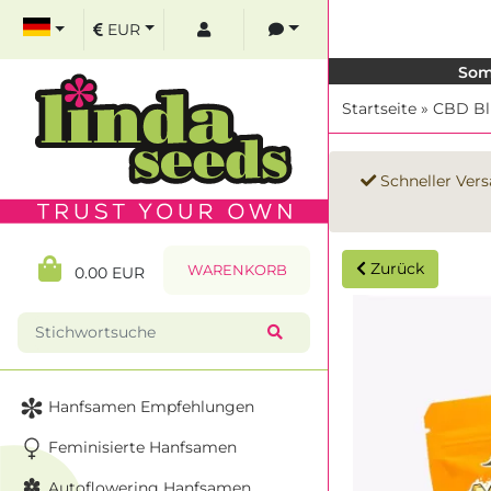
EUR
Som
Startseite
»
CBD Bl
Schneller Vers
Zurück
WARENKORB
0.00 EUR
Hanfsamen Empfehlungen
Feminisierte Hanfsamen
Autoflowering Hanfsamen