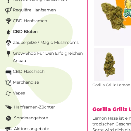
Reguläre Hanfsamen
CBD Hanfsamen
CBD Blüten
Zauberpilze / Magic Mushrooms
Grow-Shop Für Den Erfolgreichen
Anbau
CBD Haschisch
Merchandise
Gorilla Grillz Lemo
Vapes
Hanfsamen-Züchter
Gorilla Grill
Sonderangebote
Lemon Haze ist ei
tropischen Geschm
Aktionsangebote
Sorte wird dich di