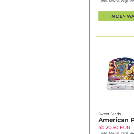
inkl. MwSt. zzgl. V
IN DEN W
Sweet Seeds
American P
ab 20.50 EUR
inkl. MwSt. zzgl. V