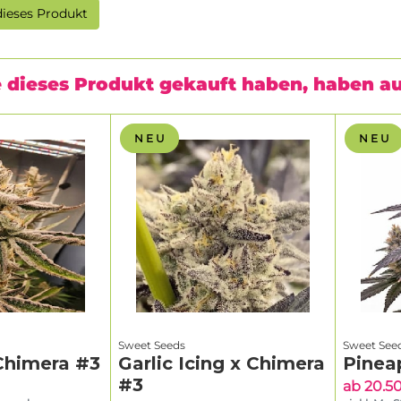
ieses Produkt
 dieses Produkt gekauft haben, haben a
N E U
N E U
Sweet Seeds
Sweet See
Chimera #3
Garlic Icing x Chimera
Pinea
#3
ab 20.5