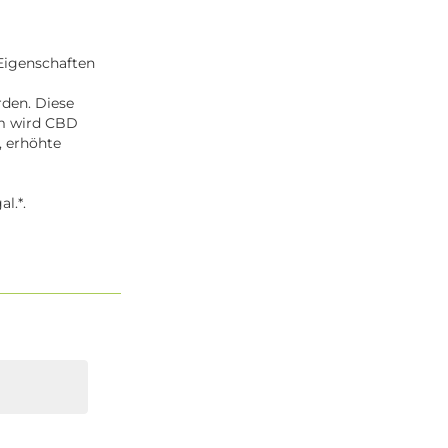
Eigenschaften
den. Diese
em wird CBD
, erhöhte
l.*.