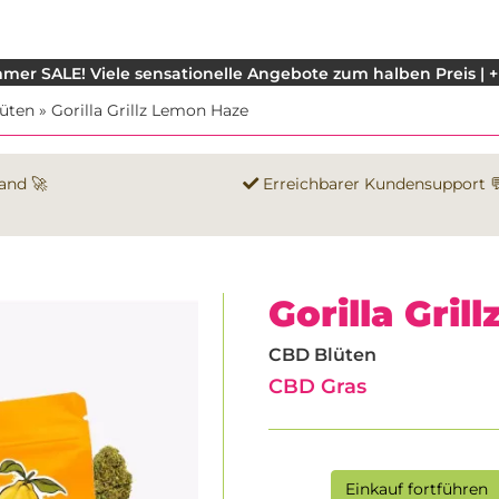
mer SALE! Viele sensationelle Angebote zum halben Preis | +
üten
»
Gorilla Grillz Lemon Haze
and 🚀
Erreichbarer Kundensupport 
Gorilla Gri
CBD Blüten
CBD Gras
Einkauf fortführen