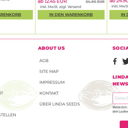
ab 24.9
ab 12.45 EUR
24.90 EUR
inkl. MwSt
inkl. MwSt. zzgl. Versand
ARENKORB
IN DEN WARENKORB
IN
ABOUT US
SOCI
AGB
SITE MAP
LIND
IMPRESSUM
NEWS
IT
KONTAKT
ÜBER LINDA SEEDS
Melde dich 
dem Laufen
TELLEN