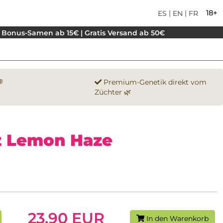
|
|
18+
ES
EN
FR
 Bonus-Samen ab 15€ | Gratis Versand ab 50€

Premium-Genetik direkt vom
Züchter 🌿
llz Lemon Haze
23.90 EUR
In den Warenkorb