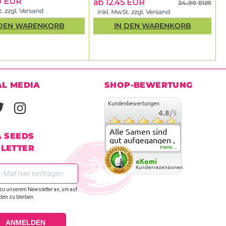
0 EUR
ab 12.45 EUR
24.90 EUR
. zzgl. Versand
inkl. MwSt. zzgl. Versand
 DEN WARENKORB
IN DEN WARENKORB
AL MEDIA
SHOP-BEWERTUNG
Kundenbewertungen
4.8
/5
Alle Samen sind
A SEEDS
gut aufgegangen ,
LETTER
meine ersten
Mehr...
grow versuche
eKomi
sind alle geglückt.
Kundenrezensionen
Die Sorten und
Anbieter Vielfalt
zu unserem Newsletter an, um auf
überzeugen sehr .
den zu bleiben.
Werde wohl
immer hier
bestellen !
ANMELDEN