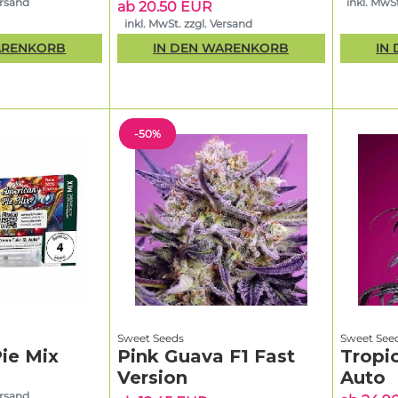
ersand
inkl. MwSt
ab 20.50 EUR
inkl. MwSt. zzgl. Versand
ARENKORB
IN DEN WARENKORB
IN
-50%
Sweet Seeds
Sweet See
ie Mix
Pink Guava F1 Fast
Tropi
Version
Auto
ersand