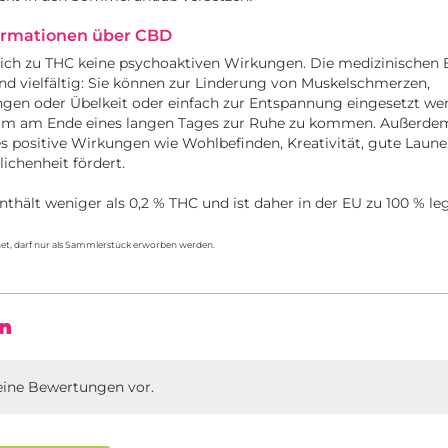
ormationen über CBD
ich zu THC keine psychoaktiven Wirkungen. Die medizinischen 
d vielfältig: Sie können zur Linderung von Muskelschmerzen,
n oder Übelkeit oder einfach zur Entspannung eingesetzt wer
, um am Ende eines langen Tages zur Ruhe zu kommen. Außerd
s positive Wirkungen wie Wohlbefinden, Kreativität, gute Laune
ichenheit fördert.
thält weniger als 0,2 % THC und ist daher in der EU zu 100 % lega
et, darf nur als Sammlerstück erworben werden.
n
eine Bewertungen vor.