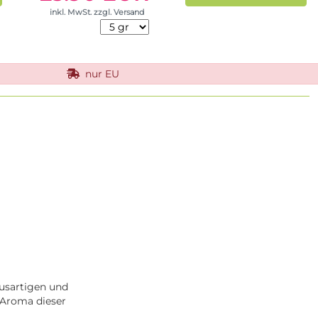
inkl. MwSt. zzgl. Versand
nur EU
trusartigen und
 Aroma dieser