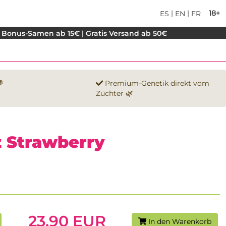
|
|
18+
ES
EN
FR
 Bonus-Samen ab 15€ | Gratis Versand ab 50€

Premium-Genetik direkt vom
Züchter 🌿
lz Strawberry
23.90 EUR
In den Warenkorb