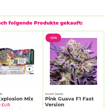
uch folgende Produkte gekauft:
-50%
ds
Sweet Seeds
Explosion Mix
Pink Guava F1 Fast
Version
0 EUR