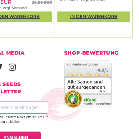
5 EUR
24.90 EUR
. zzgl. Versand
 DEN WARENKORB
IN DEN WARENKORB
AL MEDIA
SHOP-BEWERTUNG
Kundenbewertungen
4.8
/5
Alle Samen sind
A SEEDS
gut aufgegangen ,
LETTER
meine ersten
Mehr...
grow versuche
eKomi
sind alle geglückt.
Kundenrezensionen
Die Sorten und
Anbieter Vielfalt
zu unserem Newsletter an, um auf
überzeugen sehr .
den zu bleiben.
Werde wohl
immer hier
bestellen !
ANMELDEN