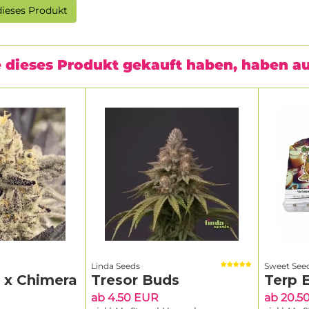
ieses Produkt
 dieses Produkt gekauft haben, haben a
Linda Seeds
Sweet See
g x Chimera
Tresor Buds
Terp 
ab 4.50 EUR
ab 20.5