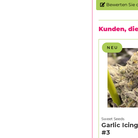
Bewerten Sie d
Kunden, die
N E U
Sweet Seeds
Garlic Icin
#3