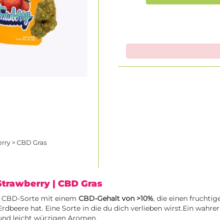
berry > CBD Gras
z Strawberry
| CBD Gras
ne CBD-Sorte mit einem
CBD-Gehalt von >10%
, die einen fruchti
dbeere hat. Eine Sorte in die du dich verlieben wirst.Ein wahre
und leicht würzigen Aromen.