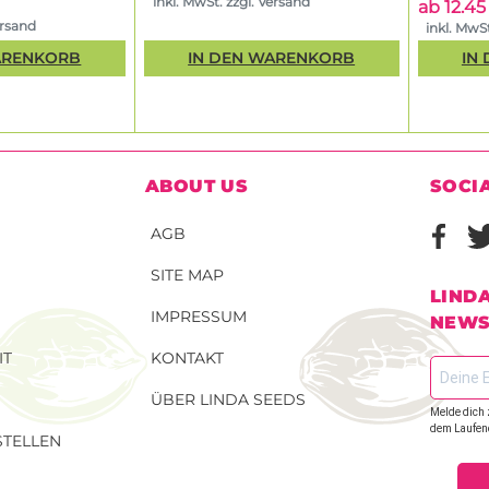
inkl. MwSt. zzgl. Versand
ab 12.4
ersand
inkl. MwSt
ARENKORB
IN DEN WARENKORB
IN
ABOUT US
SOCI
AGB
SITE MAP
LIND
IMPRESSUM
NEWS
IT
KONTAKT
ÜBER LINDA SEEDS
Melde dich 
dem Laufen
TELLEN