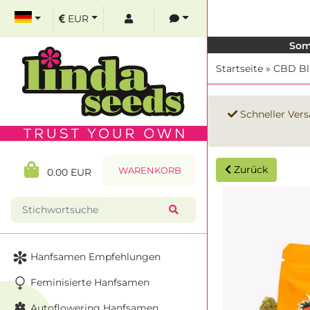
EUR
Som
Startseite
»
CBD Bl
Schneller Vers
Zurück
WARENKORB
0.00 EUR
Hanfsamen Empfehlungen
Feminisierte Hanfsamen
Autoflowering Hanfsamen