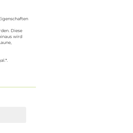
Eigenschaften
den. Diese
hinaus wird
Laune,
l.*.