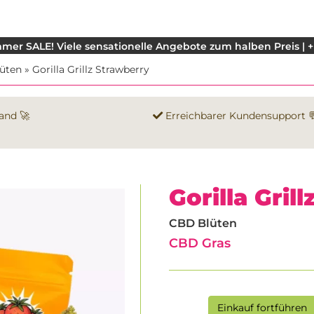
mer SALE! Viele sensationelle Angebote zum halben Preis | +
üten
»
Gorilla Grillz Strawberry
and 🚀
Erreichbarer Kundensupport 
Gorilla Gril
CBD Blüten
CBD Gras
Einkauf fortführen