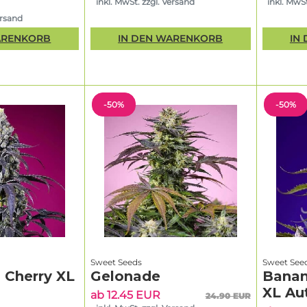
inkl. MwSt. zzgl. Versand
inkl. MwSt
ersand
ARENKORB
IN DEN WARENKORB
IN
-50%
-50%
Sweet Seeds
Sweet See
 Cherry XL
Gelonade
Banan
XL Au
ab 12.45 EUR
24.90 EUR