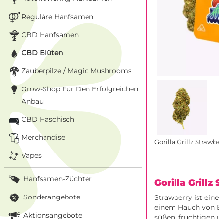
Reguläre Hanfsamen
CBD Hanfsamen
CBD Blüten
Zauberpilze / Magic Mushrooms
Grow-Shop Für Den Erfolgreichen
Anbau
CBD Haschisch
Merchandise
Gorilla Grillz Straw
Vapes
Hanfsamen-Züchter
Gorilla Grill
Sonderangebote
Strawberry ist ei
einem Hauch von Er
Aktionsangebote
süßen, fruchtigen 