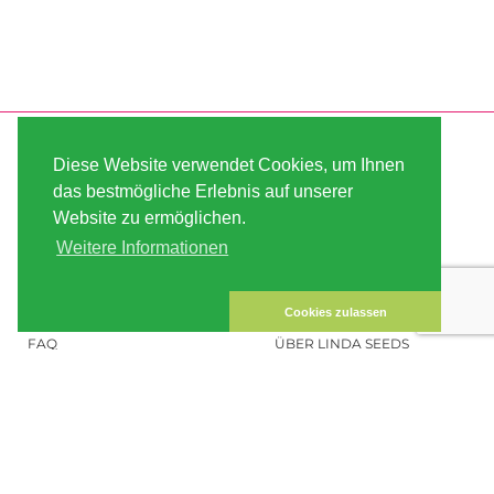
SERVICE
ABOUT US
Diese Website verwendet Cookies, um Ihnen
VERSAND
AGB
das bestmögliche Erlebnis auf unserer
Website zu ermöglichen.
ZAHLUNG
SITE MAP
Weitere Informationen
KUNDEN-KONTO
IMPRESSUM
DATENSICHERHEIT
KONTAKT
Cookies zulassen
FAQ
ÜBER LINDA SEEDS
HANFSAMEN BESTELLEN
SOCIAL MEDIA