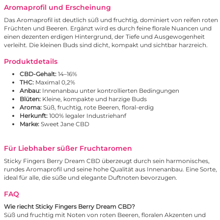
Aromaprofil und Erscheinung
Das Aromaprofil ist deutlich süß und fruchtig, dominiert von reifen roten
Früchten und Beeren. Ergänzt wird es durch feine florale Nuancen und
einen dezenten erdigen Hintergrund, der Tiefe und Ausgewogenheit
verleiht. Die kleinen Buds sind dicht, kompakt und sichtbar harzreich.
Produktdetails
CBD-Gehalt:
14–16%
THC:
Maximal 0,2%
Anbau:
Innenanbau unter kontrollierten Bedingungen
Blüten:
Kleine, kompakte und harzige Buds
Aroma:
Süß, fruchtig, rote Beeren, floral-erdig
Herkunft:
100% legaler Industriehanf
Marke:
Sweet Jane CBD
Für Liebhaber süßer Fruchtaromen
Sticky Fingers Berry Dream CBD überzeugt durch sein harmonisches,
rundes Aromaprofil und seine hohe Qualität aus Innenanbau. Eine Sorte,
ideal für alle, die süße und elegante Duftnoten bevorzugen.
FAQ
Wie riecht Sticky Fingers Berry Dream CBD?
Süß und fruchtig mit Noten von roten Beeren, floralen Akzenten und