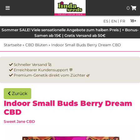
0
|
|
18+
ES
EN
FR
Sommer SALE! Viele sensationelle Angebote zum halben Preis | + Bonus-
Samen ab 15€ | Gratis Versand ab 50€
Startseite
»
CBD Blüten
»
Indoor Small Buds Berry Dream CBD
Schneller Versand 🚀
Erreichbarer Kundensupport 💬
Premium-Genetik direkt vom Züchter 🌿
Zurück
Indoor Small Buds Berry Dream
CBD
Sweet Jane CBD