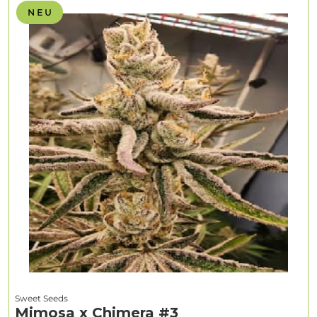
N E U
Sweet Seeds
Mimosa x Chimera #3