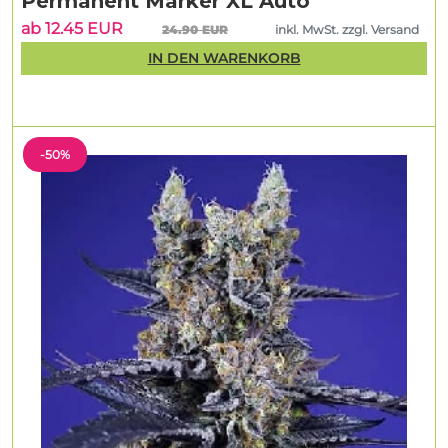
Permanent Marker XL Auto
ab 12.45 EUR
24.90 EUR
inkl. MwSt. zzgl. Versand
IN DEN WARENKORB
-50%