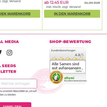
. zzgl. Versand
ab 12.45 EUR
24.90 EUR
inkl. MwSt. zzgl. Versand
 DEN WARENKORB
IN DEN WARENKORB
AL MEDIA
SHOP-BEWERTUNG
Kundenbewertungen
4.8
/5
Alle Samen sind
A SEEDS
gut aufgegangen ,
LETTER
meine ersten
Mehr...
grow versuche
eKomi
sind alle geglückt.
Kundenrezensionen
Die Sorten und
Anbieter Vielfalt
zu unserem Newsletter an, um auf
überzeugen sehr .
den zu bleiben.
Werde wohl
immer hier
bestellen !
ANMELDEN