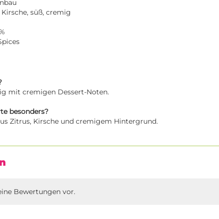
nbau
 Kirsche, süß, cremig
2%
Spices
?
tig mit cremigen Dessert-Noten.
te besonders?
us Zitrus, Kirsche und cremigem Hintergrund.
n
eine Bewertungen vor.