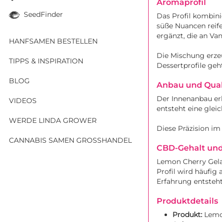
Aromaprofil
SeedFinder
Das Profil kombinie
süße Nuancen reife
ergänzt, die an Van
HANFSAMEN BESTELLEN
Die Mischung erzeu
TIPPS & INSPIRATION
Dessertprofile geh
BLOG
Anbau und Qual
Der Innenanbau erl
VIDEOS
entsteht eine glei
WERDE LINDA GROWER
Diese Präzision im
CANNABIS SAMEN GROSSHANDEL
CBD-Gehalt und
Lemon Cherry Gela
Profil wird häufig
Erfahrung entsteht
Produktdetails
Produkt:
Lemo