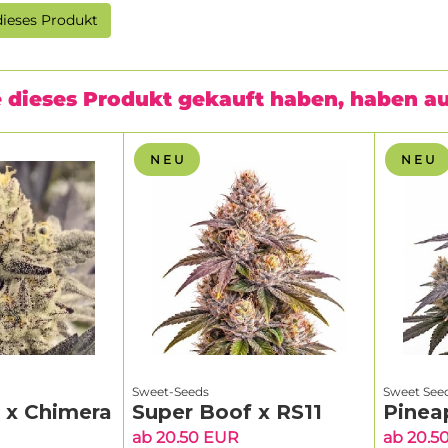
ieses Produkt
 dieses Produkt gekauft haben, haben a
N E U
N E U
Sweet-Seeds
Sweet See
g x Chimera
Super Boof x RS11
Pinea
ab 20.50 EUR
ab 20.5