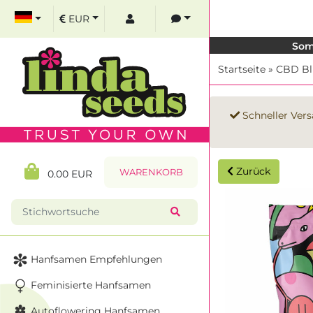
EUR
Som
Startseite
»
CBD Bl
Schneller Vers
Zurück
WARENKORB
0.00 EUR
Hanfsamen Empfehlungen
Feminisierte Hanfsamen
Autoflowering Hanfsamen