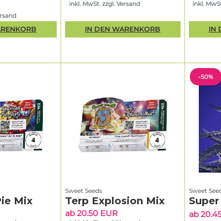
inkl. MwSt. zzgl. Versand
inkl. MwSt
ersand
ARENKORB
IN DEN WARENKORB
IN
-50%
Sweet Seeds
Sweet See
ie Mix
Terp Explosion Mix
Super
ab 20.50 EUR
ab 20.4