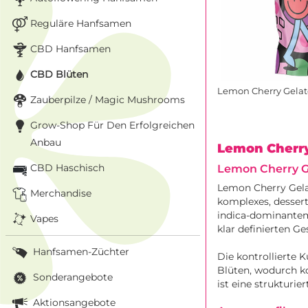
Reguläre Hanfsamen
CBD Hanfsamen
CBD Blüten
Lemon Cherry Gelat
Zauberpilze / Magic Mushrooms
Grow-Shop Für Den Erfolgreichen
Anbau
Lemon Cherry
CBD Haschisch
Lemon Cherry G
Lemon Cherry Gelat
Merchandise
komplexes, dessert
indica-dominantem
Vapes
klar definierten Ge
Hanfsamen-Züchter
Die kontrollierte 
Blüten, wodurch k
Sonderangebote
ist eine strukturie
Aktionsangebote