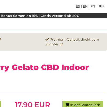
|
|
18+
ES
EN
FR
 Bonus-Samen ab 15€ | Gratis Versand ab 50€

Premium-Genetik direkt vom
Züchter 🌿
ry Gelato CBD Indoor
17.90 EUR
In den Warenkorb