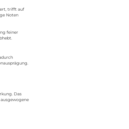
t, trifft auf
ige Noten
ng feiner
bhebt.
Dadurch
penausprägung.
rkung. Das
ne ausgewogene