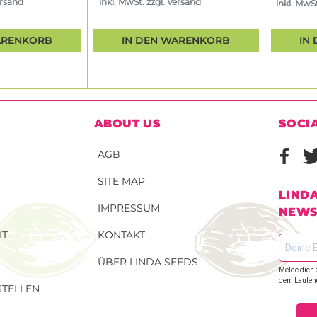
ersand
inkl. MwSt. zzgl. Versand
inkl. MwSt
ARENKORB
IN DEN WARENKORB
IN
ABOUT US
SOCI
AGB
SITE MAP
LIND
IMPRESSUM
NEWS
IT
KONTAKT
ÜBER LINDA SEEDS
Melde dich 
dem Laufen
TELLEN