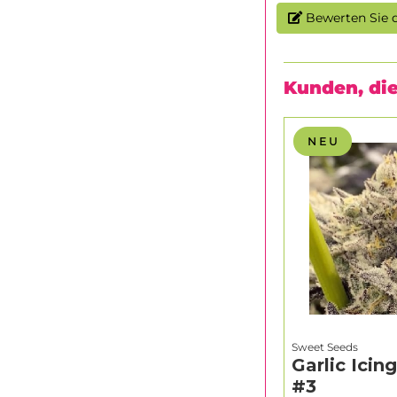
Bewerten Sie d
Kunden, die
N E U
Sweet Seeds
Garlic Icin
#3