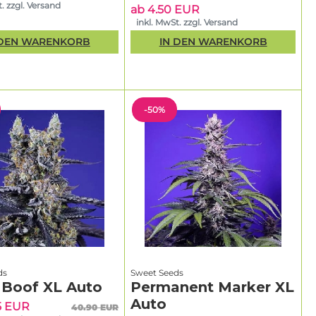
. zzgl. Versand
ab 4.50 EUR
inkl. MwSt. zzgl. Versand
 DEN WARENKORB
IN DEN WARENKORB
-50%
ds
Sweet Seeds
 Boof XL Auto
Permanent Marker XL
Auto
5 EUR
40.90 EUR