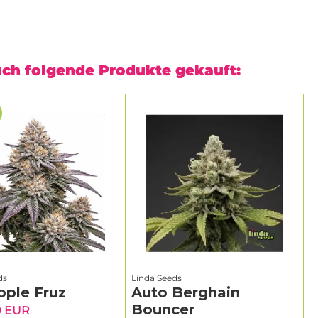
uch folgende Produkte gekauft:
ds
Linda Seeds
pple Fruz
Auto Berghain
Bouncer
0 EUR