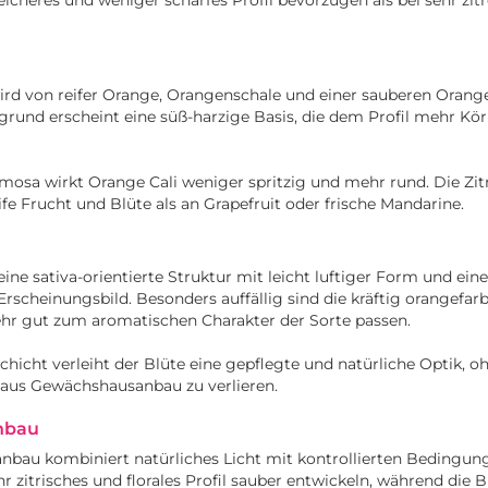
ird von reifer Orange, Orangenschale und einer sauberen Oran
grund erscheint eine süß-harzige Basis, die dem Profil mehr Kö
mosa wirkt Orange Cali weniger spritzig und mehr rund. Die Zi
ife Frucht und Blüte als an Grapefruit oder frische Mandarine.
ine sativa-orientierte Struktur mit leicht luftiger Form und ein
rscheinungsbild. Besonders auffällig sind die kräftig orangefar
ehr gut zum aromatischen Charakter der Sorte passen.
chicht verleiht der Blüte eine gepflegte und natürliche Optik, o
 aus Gewächshausanbau zu verlieren.
nbau
bau kombiniert natürliches Licht mit kontrollierten Bedingun
r zitrisches und florales Profil sauber entwickeln, während die B