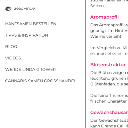
Sorten.
SeedFinder
Aromaprofil
HANFSAMEN BESTELLEN
Das Aromaprofil w
geprägt. Im Hinter
TIPPS & INSPIRATION
Wärme verleiht.
BLOG
Im Vergleich zu Mi
erinnert eher an re
VIDEOS
Blütenstruktur
WERDE LINDA GROWER
Die Blüten zeigen e
leuchtend grünen E
CANNABIS SAMEN GROSSHANDEL
Blütenfäden, die s
Die feine Trichoms
frischen Charakter
Gewächshausa
Der Gewächshausan
kann Orange Cali ih