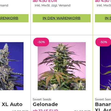
ab 4.50 EUR
ab 4.50
ersand
inkl. MwSt. zzgl. Versand
inkl. MwSt
ARENKORB
IN DEN WARENKORB
IN
-50%
-50%
Sweet Seeds
Sweet See
 XL Auto
Gelonade
Banan
XL Au