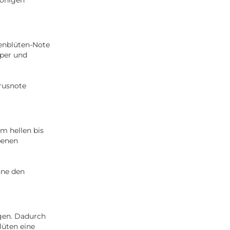
genblüten-Note
rper und
trusnote
em hellen bis
benen
hne den
gen. Dadurch
lüten eine