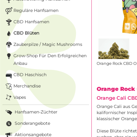
Reguläre Hanfsamen
CBD Hanfsamen
CBD Blüten
Zauberpilze / Magic Mushrooms
Grow-Shop Für Den Erfolgreichen
Anbau
Orange Rock CBD Ou
CBD Haschisch
Merchandise
Orange Rock
Vapes
Orange Cali CB
Orange Cali aus G
Hanfsamen-Züchter
kalifornischer Insp
klassischer Orange-
Sonderangebote
Diese Blüte richte
Aktionsangebote
suchen, aber ein w