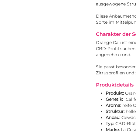
ausgewogene Struk
Diese Anbaumethode
Sorte im Mittelpun
Charakter der S
Orange Cali ist ein
CBD-Profil suchen. 
angenehm rund.
Sie passt besonde
Zitrusprofilen und
Produktdetails
Produkt:
Oran
Genetik:
Cali
Aroma:
reife 
Struktur:
helle
Anbau:
Gewäc
Typ:
CBD-Blüt
Marke:
La Cos