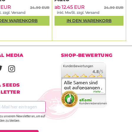
5 EUR
ab 12.45 EUR
24.90 EUR
24.90 EUR
. zzgl. Versand
inkl. MwSt. zzgl. Versand
 DEN WARENKORB
IN DEN WARENKORB
AL MEDIA
SHOP-BEWERTUNG
Kundenbewertungen
4.8
/5
Alle Samen sind
A SEEDS
gut aufgegangen ,
LETTER
meine ersten
Mehr...
grow versuche
eKomi
sind alle geglückt.
Kundenrezensionen
Die Sorten und
Anbieter Vielfalt
zu unserem Newsletter an, um auf
überzeugen sehr .
den zu bleiben.
Werde wohl
immer hier