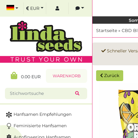
EUR
Som
Startseite
»
CBD Bl
Schneller Vers
Zurück
WARENKORB
0.00 EUR
Hanfsamen Empfehlungen
Feminisierte Hanfsamen
Autoflowering Hanfsamen