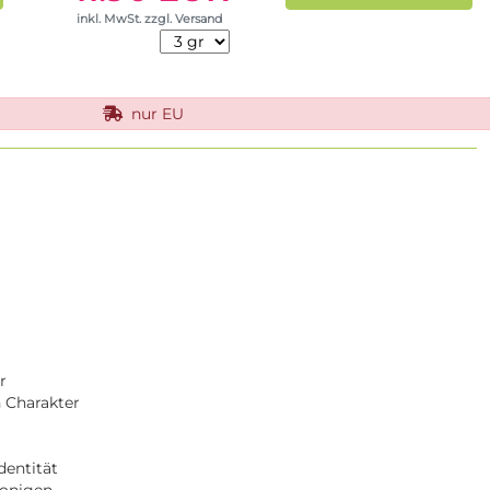
inkl. MwSt. zzgl. Versand
nur EU
r
n Charakter
dentität
ronigen