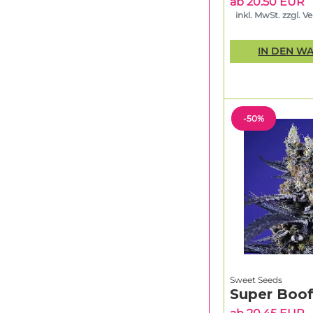
ab 20.50 EUR
inkl. MwSt. zzgl. V
IN DEN W
-50%
Sweet Seeds
Super Boof