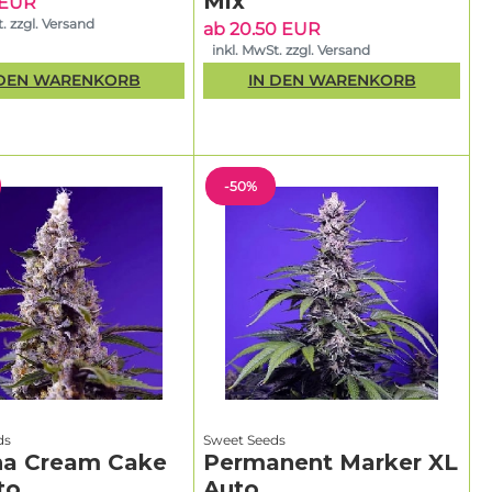
Mix
 EUR
. zzgl. Versand
ab 20.50 EUR
inkl. MwSt. zzgl. Versand
 DEN WARENKORB
IN DEN WARENKORB
-50%
ds
Sweet Seeds
a Cream Cake
Permanent Marker XL
to
Auto