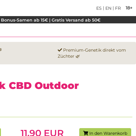
|
|
18+
ES
EN
FR
 Bonus-Samen ab 15€ | Gratis Versand ab 50€

Premium-Genetik direkt vom
Züchter 🌿
k CBD Outdoor
11.90 EUR
In den Warenkorb