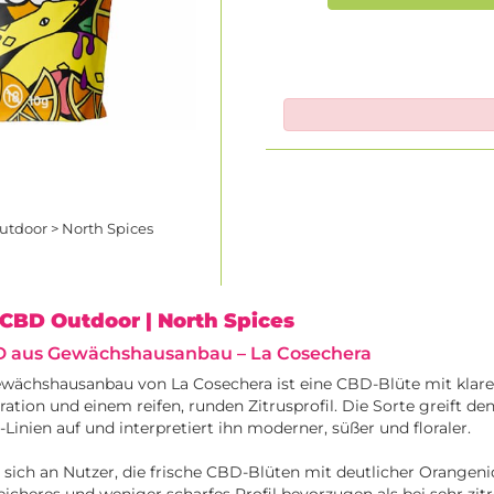
tdoor > North Spices
 CBD Outdoor
| North Spices
D aus Gewächshausanbau – La Cosechera
ewächshausanbau von La Cosechera ist eine CBD-Blüte mit klare
iration und einem reifen, runden Zitrusprofil. Die Sorte greift de
Linien auf und interpretiert ihn moderner, süßer und floraler.
t sich an Nutzer, die frische CBD-Blüten mit deutlicher Orangeni
eicheres und weniger scharfes Profil bevorzugen als bei sehr zit