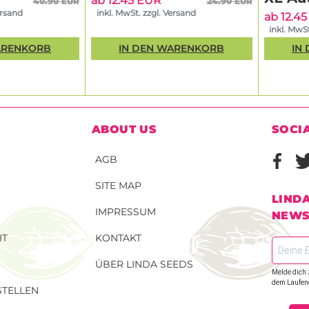
ab 12.45 EUR
40.90 EUR
24.90 EUR
ersand
inkl. MwSt. zzgl. Versand
ab 12.4
inkl. MwSt
ARENKORB
IN DEN WARENKORB
IN
ABOUT US
SOCI
AGB
SITE MAP
LIND
IMPRESSUM
NEWS
IT
KONTAKT
ÜBER LINDA SEEDS
Melde dich 
dem Laufen
TELLEN