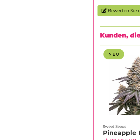
Bewerten Sie d
Kunden, die
N E U
Sweet Seeds
Pineapple 