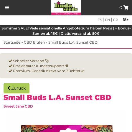
0
|
|
18+
ES
EN
FR
Sommer SALE! Viele sensationelle Angebote zum halben Preis | + Bonus-
Samen ab 15€ | Gratis Versand ab 50€
Startseite
»
CBD Blüten
»
Small Buds L.A. Sunset CBD
Schneller Versand 🚀
Erreichbarer Kundensupport 💬
Premium-Genetik direkt vom Züchter 🌿
Zurück
Small Buds L.A. Sunset CBD
Sweet Jane CBD