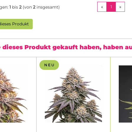
«
1
»
gen:
1
bis
2
(von
2
insgesamt)
(CURREN
ieses Produkt
 dieses Produkt gekauft haben, haben a
N E U