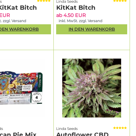
s
Linda Seeds
KitKat Bitch
KitKat Bitch
 EUR
ab 4.50 EUR
. zzgl. Versand
inkl. MwSt. zzgl. Versand
 DEN WARENKORB
IN DEN WARENKORB
ds
Linda Seeds
can Pie Mix
Autoflower CBD