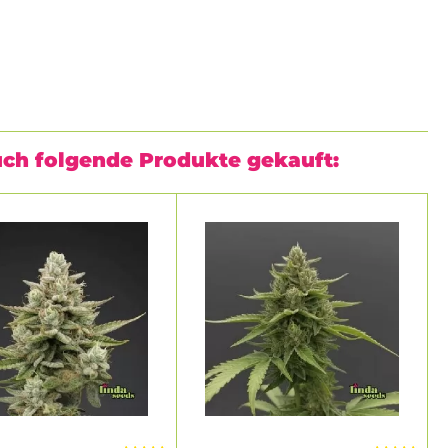
T)
uch folgende Produkte gekauft: