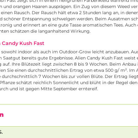
sh Fast zeigt sich in einem hellgrünen Farbenkleid während ihr
en und orangen Haaren ausprägen. Ein Zug von diesem Weed ver
 einen Rausch. Der Rausch hält etwa 2 Stunden lang an, in denen
nd schöner Entspannung schwelgen werden. Beim Ausatmen sc
tronig und erinnert an eine gute Tasse aromatischen Tees. Auch
en schätzen die langanhaltend Wirkung.
n Candy Kush Fast
st sowohl indoor als auch im Outdoor-Grow leicht anzubauen. A
m Saatgut bereits gute Ergebnisse. Alien Candy Kush Fast weist 
g auf. Ihre Blütezeit liegt zwischen 8 bis 9 Wochen. Beim Anbau 
len Sie einen durchschnittlichen Ertrag von etwa 500 g/ m². I
e durchschnittlich 7 Wochen bis zur vollen Blüte. Der Ertrag lieg
 Pflanze schätzt reichlich Sonnenlicht und blüht in der Regel de
ch und ist gegen Mitte September erntereif.
n
.