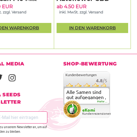
0 EUR
ab 4.50 EUR
. zzgl. Versand
inkl. MwSt. zzgl. Versand
 DEN WARENKORB
IN DEN WARENKORB
AL MEDIA
SHOP-BEWERTUNG
Kundenbewertungen
4.8
/5
Alle Samen sind
A SEEDS
gut aufgegangen ,
LETTER
meine ersten
Mehr...
grow versuche
eKomi
sind alle geglückt.
Kundenrezensionen
Die Sorten und
Anbieter Vielfalt
zu unserem Newsletter an, um auf
überzeugen sehr .
den zu bleiben.
Werde wohl