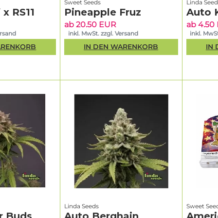
Sweet Seeds
Linda Seed
 x RS11
Pineapple Fruz
Auto 
ab 20.50 EUR
ab 4.50
ersand
inkl. MwSt. zzgl. Versand
inkl. MwSt
ARENKORB
IN DEN WARENKORB
IN
Linda Seeds
Sweet See
r Buds
Auto Berghain
Ameri