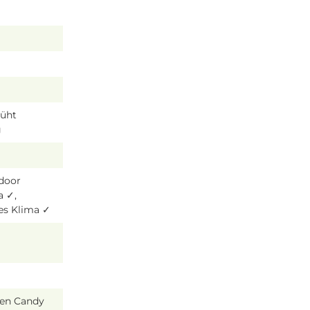
lüht
g
tdoor
a ✓,
es Klima ✓
ien Candy