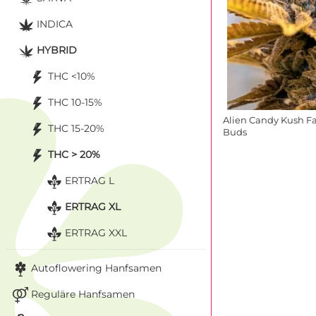
INDICA
HYBRID
THC <10%
THC 10-15%
Alien Candy Kush F
THC 15-20%
Buds
THC > 20%
ERTRAG L
ERTRAG XL
ERTRAG XXL
Autoflowering Hanfsamen
Reguläre Hanfsamen