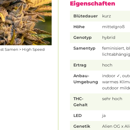
Eigenschaften
Blütedauer
kurz
Höhe
mittelgroß
Genotyp
hybrid
Samentyp
feminisiert, b
ast Samen > High Speed
lichtabhängi
Ertrag
hoch
Anbau-
indoor ✓, ou
Umgebung
warmes Klim
outdoor mild
THC-
sehr hoch
Gehalt
LED
ja
Genetik
Alien OG x Al