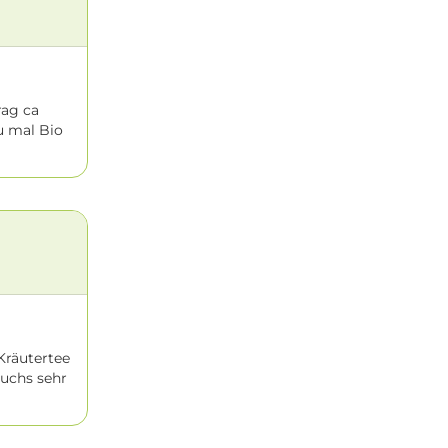
rag ca
u mal Bio
Kräutertee
Wuchs sehr