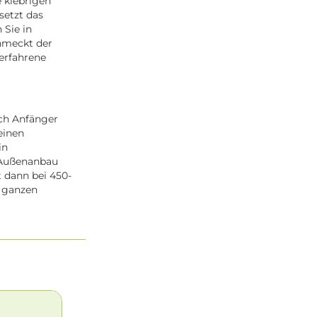
e klebrigen
setzt das
 Sie in
hmeckt der
 erfahrene
uch Anfänger
einen
in
m Außenanbau
t dann bei 450-
n ganzen