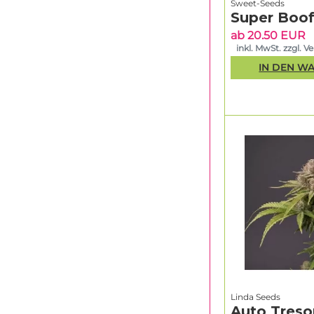
Sweet-Seeds
Super Boof
ab 20.50 EUR
inkl. MwSt. zzgl. V
IN DEN W
Linda Seeds
Auto Treso