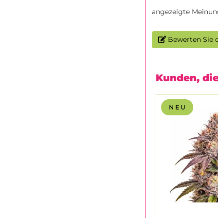
angezeigte Meinun
Bewerten Sie d
Kunden, die
N E U