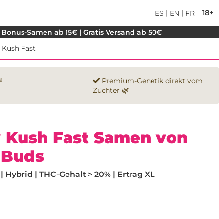
|
|
18+
ES
EN
FR
 Bonus-Samen ab 15€ | Gratis Versand ab 50€
 Kush Fast

Premium-Genetik direkt vom
Züchter 🌿
y Kush Fast Samen von
 Buds
 Hybrid | THC-Gehalt > 20% | Ertrag XL