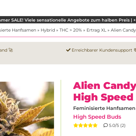
mer SALE! Viele sensationelle Angebote zum halben Preis | +
sierte Hanfsamen
»
Hybrid
»
THC > 20%
»
Ertrag XL
»
Alien Candy
and 🚀
Erreichbarer Kundensupport 
Alien Cand
High Speed
Feminisierte Hanfsamen |
High Speed Buds
5.0/5 (2)