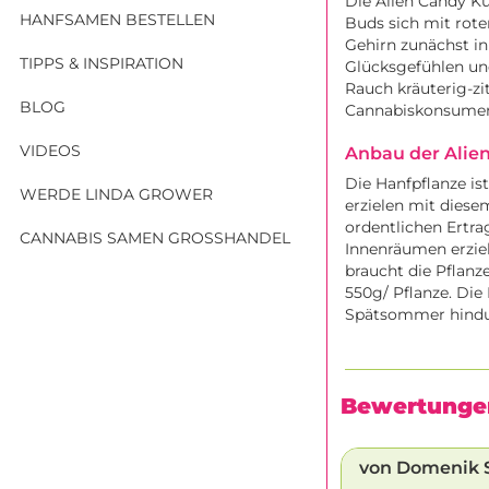
Die Alien Candy Ku
HANFSAMEN BESTELLEN
Buds sich mit rot
Gehirn zunächst in
TIPPS & INSPIRATION
Glücksgefühlen u
Rauch kräuterig-zi
BLOG
Cannabiskonsument
VIDEOS
Anbau der Alie
Die Hanfpflanze i
WERDE LINDA GROWER
erzielen mit diese
ordentlichen Ertra
CANNABIS SAMEN GROSSHANDEL
Innenräumen erzie
braucht die Pflanz
550g/ Pflanze. Die
Spätsommer hindur
Bewertunge
von Domenik S