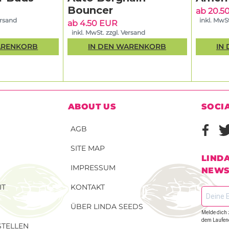
Bouncer
ab 20.5
ersand
inkl. MwSt
ab 4.50 EUR
inkl. MwSt. zzgl. Versand
ARENKORB
IN DEN WARENKORB
IN
ABOUT US
SOCI
AGB
SITE MAP
LIND
IMPRESSUM
NEWS
IT
KONTAKT
ÜBER LINDA SEEDS
Melde dich 
dem Laufen
TELLEN