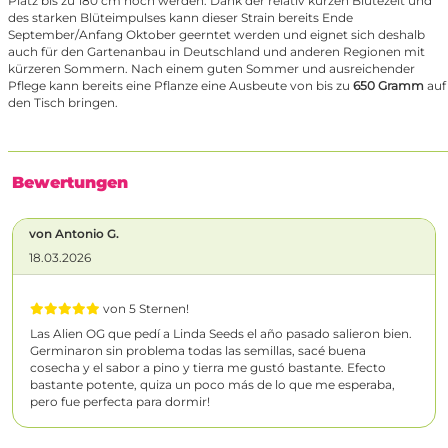
Platz bis zu 180 cm hoch werden. Dank der relativ kurzen Blütezeit und
des starken Blüteimpulses kann dieser Strain bereits Ende
September/Anfang Oktober geerntet werden und eignet sich deshalb
auch für den Gartenanbau in Deutschland und anderen Regionen mit
kürzeren Sommern. Nach einem guten Sommer und ausreichender
Pflege kann bereits eine Pflanze eine Ausbeute von bis zu
650 Gramm
auf
den Tisch bringen.
Bewertungen
von Antonio G.
18.03.2026
von 5 Sternen!
Las Alien OG que pedí a Linda Seeds el año pasado salieron bien.
Germinaron sin problema todas las semillas, sacé buena
cosecha y el sabor a pino y tierra me gustó bastante. Efecto
bastante potente, quiza un poco más de lo que me esperaba,
pero fue perfecta para dormir!