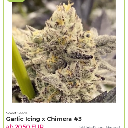
Sweet Seeds
Garlic Icing x Chimera #3
ab 20.50 EUR
inkl. MwSt. zzgl. Versand