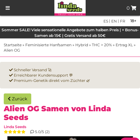
0
|
|
18+
ES
EN
FR
Sommer SALE! Viele sensationelle Angebote zum halben Preis | + Bonus-
Samen ab 15€ | Gratis Versand ab 50€
Startseite
»
Feminisierte Hanfsamen
»
Hybrid
»
THC > 20%
»
Ertrag XL
»
Alien OG
Schneller Versand 🚀
Erreichbarer Kundensupport 💬
Premium-Genetik direkt vom Züchter 🌿
Zurück
Alien OG Samen von Linda
Seeds
Linda Seeds
5.0/5 (2)