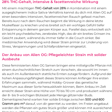
28% THC-Gehalt, intensive & facettenreiche Wirkung
Mit einem mächtigen
THC-Gehalt von 28%
in Kombination mit einem
ausgeglichenem Indica-Sativa-Verhältnis kannst du dich mit Alien OG auf
einen besonders intensiven, facettenreichen Rausch gefasst machen.
Bereits kurz nach dem Rauchen beginnt die Wirkung in deine letzte
Muskelfaser zu kriechen und es breitet sich ein wohliges Gefühl tiefer
Entspannung in deinem ganzen Körper aus. Parallel dazu entwickelt sich
ein leicht psychedelisches, zerebrales High, das dir ein breites Grinsen ins
Gesicht zaubert, während du immer tiefer in die Couch sinkst. Bei
medizinischer Anwendung wird dieser Strain primär zur Linderung von
Stress, Verspannungen und Schlafproblemen eingesetzt.
Der Anbau von Alien OG: Pflegeleichter Strain mit solider
Ausbeute
Diese feminisierten Alien OG Samen bringen eine mittelgroße Pflanze mit
einem durchschnittlichen Stretch zum Vorschein, die sowohl im Innen-
als auch im Außenbereich stattliche Ernten zutage fördern. Aufgrund der
hohen Anpassungsfähigkeit dieses Strains können Anfänger ihre ersten
Erfahrungen sammeln, während Hobby-Grower das genetische
Maximum aus dieser Sorte herauskitzeln können, Beim Anbau im Zelt
erreicht dieser Strain eine Höhe von 70 bis 110 cm und produziert währen
der 8- bis 9-wöchigen Blütezeit jede Menge glitzernder Buds.
Dementsprechend warten hier solide Erträge zwischen
500 und 600
Gramm pro m²
darauf, von dir geerntet zu werden. Im Freien angebaut
werden die Pflanzen ein gutes Stück größer und können mit ausreichend