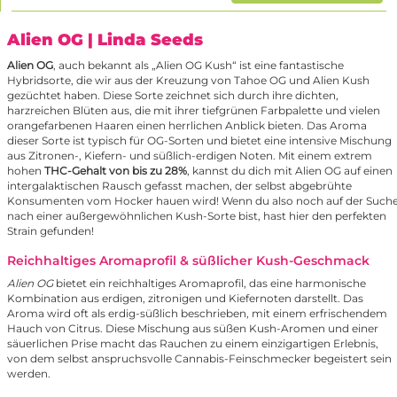
Alien OG
| Linda Seeds
Alien OG
, auch bekannt als „Alien OG Kush“ ist eine fantastische
Hybridsorte, die wir aus der Kreuzung von Tahoe OG und Alien Kush
gezüchtet haben. Diese Sorte zeichnet sich durch ihre dichten,
harzreichen Blüten aus, die mit ihrer tiefgrünen Farbpalette und vielen
orangefarbenen Haaren einen herrlichen Anblick bieten. Das Aroma
dieser Sorte ist typisch für OG-Sorten und bietet eine intensive Mischung
aus Zitronen-, Kiefern- und süßlich-erdigen Noten. Mit einem extrem
hohen
THC-Gehalt von bis zu 28%
, kannst du dich mit Alien OG auf einen
intergalaktischen Rausch gefasst machen, der selbst abgebrühte
Konsumenten vom Hocker hauen wird! Wenn du also noch auf der Such
nach einer außergewöhnlichen Kush-Sorte bist, hast hier den perfekten
Strain gefunden!
Reichhaltiges Aromaprofil & süßlicher Kush-Geschmack
Alien OG
bietet ein reichhaltiges Aromaprofil, das eine harmonische
Kombination aus erdigen, zitronigen und Kiefernoten darstellt. Das
Aroma wird oft als erdig-süßlich beschrieben, mit einem erfrischendem
Hauch von Citrus. Diese Mischung aus süßen Kush-Aromen und einer
säuerlichen Prise macht das Rauchen zu einem einzigartigen Erlebnis,
von dem selbst anspruchsvolle Cannabis-Feinschmecker begeistert sein
werden.