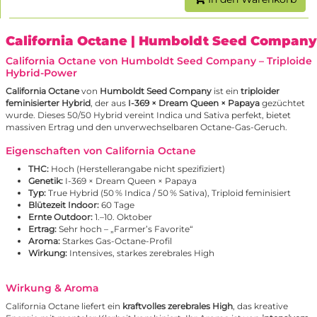
California Octane
| Humboldt Seed Company
California Octane von Humboldt Seed Company – Triploide
Hybrid-Power
California Octane
von
Humboldt Seed Company
ist ein
triploider
feminisierter Hybrid
, der aus
I-369 × Dream Queen × Papaya
gezüchtet
wurde. Dieses 50/50 Hybrid vereint Indica und Sativa perfekt, bietet
massiven Ertrag und den unverwechselbaren Octane-Gas-Geruch.
Eigenschaften von California Octane
THC:
Hoch (Herstellerangabe nicht spezifiziert)
Genetik:
I-369 × Dream Queen × Papaya
Typ:
True Hybrid (50 % Indica / 50 % Sativa), Triploid feminisiert
Blütezeit Indoor:
60 Tage
Ernte Outdoor:
1.–10. Oktober
Ertrag:
Sehr hoch – „Farmer’s Favorite“
Aroma:
Starkes Gas-Octane-Profil
Wirkung:
Intensives, starkes zerebrales High
Wirkung & Aroma
California Octane liefert ein
kraftvolles zerebrales High
, das kreative