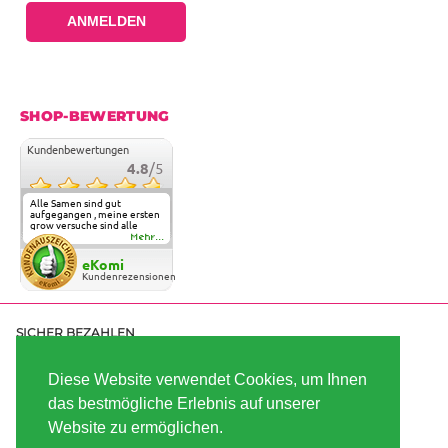
ANMELDEN
SHOP-BEWERTUNG
Kundenbewertungen
4.8
/5
Alle Samen sind gut
aufgegangen , meine ersten
grow versuche sind alle
geglückt. Die Sorten und
Mehr...
Anbieter Vielfalt
überzeugen sehr . Werde
eKomi
wohl immer hier bestellen !
Kundenrezensionen
SICHER BEZAHLEN
Diese Website verwendet Cookies, um Ihnen
das bestmögliche Erlebnis auf unserer
SCHNELL VERSENDET
Website zu ermöglichen.