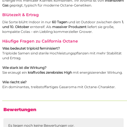
Energie mit mentaler Klarheit kombiniert. Ihr Aroma ist von
intensivem
Gas
geprägt, typisch für moderne Octane-Genetiken.
Blütezeit & Ertrag
Die Sorte blüht Indoor in nur
60 Tagen
und ist Outdoor zwischen dem
1.
und 10. Oktober
erntereif. Als
massiver Produzent
liefert sie große,
kompakte Colas – ein Liebling kommerzieller Grower.
Häufige Fragen zu California Octane
Was bedeutet triploid feminisiert?
Triploide Samen sind sterile Hochleistungspflanzen mit mehr Stabilität
und Ertrag.
Wie stark ist die Wirkung?
Sie erzeugt ein
kraftvolles zerebrales High
mit energisierender Wirkung.
Wie riecht sie?
Ein dominantes, treibstoffartiges Gasaroma mit Octane-Charakter.
Bewertungen
Es liegen noch keine Bewertungen vor.