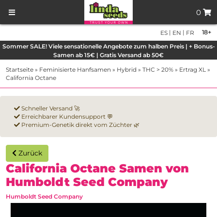
0
|
|
18+
ES
EN
FR
Sommer SALE! Viele sensationelle Angebote zum halben Preis | + Bonus-
Samen ab 15€ | Gratis Versand ab 50€
Startseite
»
Feminisierte Hanfsamen
»
Hybrid
»
THC > 20%
»
Ertrag XL
»
California Octane
Schneller Versand 🚀
Erreichbarer Kundensupport 💬
Premium-Genetik direkt vom Züchter 🌿
Zurück
California Octane Samen von
Humboldt Seed Company
Humboldt Seed Company