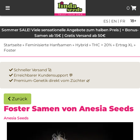
0
|
|
18+
ES
EN
FR
Sommer SALE! Viele sensationelle Angebote zum halben Preis | + Bonus-
Samen ab 15€ | Gratis Versand ab 50€
Startseite
»
Feminisierte Hanfsamen
»
Hybrid
»
THC > 20%
»
Ertrag XL
»
Foster
Schneller Versand 🚀
Erreichbarer Kundensupport 💬
Premium-Genetik direkt vom Züchter 🌿
Zurück
Foster Samen von Anesia Seeds
Anesia Seeds