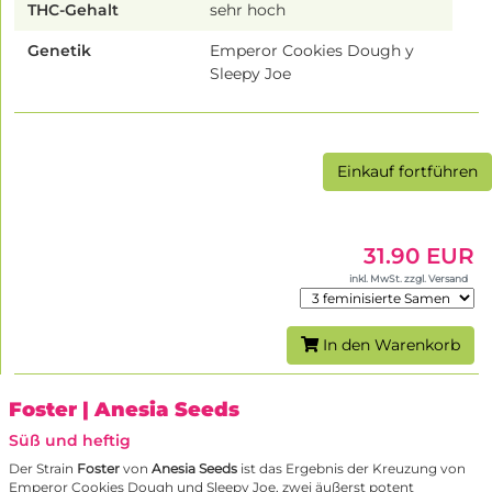
THC-Gehalt
sehr hoch
Genetik
Emperor Cookies Dough y
Sleepy Joe
Einkauf fortführen
31.90 EUR
inkl. MwSt. zzgl. Versand
In den Warenkorb
Foster
| Anesia Seeds
Süß und heftig
Der Strain
Foster
von
Anesia Seeds
ist das Ergebnis der Kreuzung von
Emperor Cookies Dough und Sleepy Joe, zwei äußerst potent