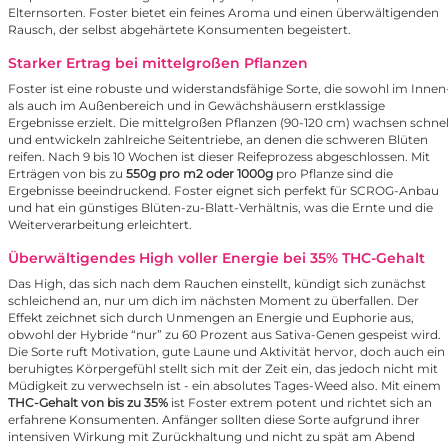
Elternsorten. Foster bietet ein feines Aroma und einen überwältigenden
Rausch, der selbst abgehärtete Konsumenten begeistert.
Starker Ertrag bei mittelgroßen Pflanzen
Foster ist eine robuste und widerstandsfähige Sorte, die sowohl im Innen
als auch im Außenbereich und in Gewächshäusern erstklassige
Ergebnisse erzielt. Die mittelgroßen Pflanzen (90-120 cm) wachsen schnel
und entwickeln zahlreiche Seitentriebe, an denen die schweren Blüten
reifen. Nach 9 bis 10 Wochen ist dieser Reifeprozess abgeschlossen. Mit
Erträgen von bis zu
550g pro m2 oder 1000g
pro Pflanze sind die
Ergebnisse beeindruckend. Foster eignet sich perfekt für SCROG-Anbau
und hat ein günstiges Blüten-zu-Blatt-Verhältnis, was die Ernte und die
Weiterverarbeitung erleichtert.
Überwältigendes High voller Energie bei 35% THC-Gehalt
Das High, das sich nach dem Rauchen einstellt, kündigt sich zunächst
schleichend an, nur um dich im nächsten Moment zu überfallen. Der
Effekt zeichnet sich durch Unmengen an Energie und Euphorie aus,
obwohl der Hybride “nur” zu 60 Prozent aus Sativa-Genen gespeist wird.
Die Sorte ruft Motivation, gute Laune und Aktivität hervor, doch auch ein
beruhigtes Körpergefühl stellt sich mit der Zeit ein, das jedoch nicht mit
Müdigkeit zu verwechseln ist - ein absolutes Tages-Weed also. Mit einem
THC-Gehalt von bis zu 35%
ist Foster extrem potent und richtet sich an
erfahrene Konsumenten. Anfänger sollten diese Sorte aufgrund ihrer
intensiven Wirkung mit Zurückhaltung und nicht zu spät am Abend