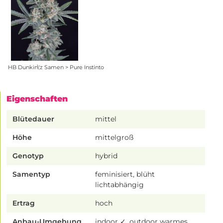
HB Dunkin\'z Samen > Pure Instinto
Eigenschaften
Blütedauer
mittel
Höhe
mittelgroß
Genotyp
hybrid
Samentyp
feminisiert, blüht
lichtabhängig
Ertrag
hoch
Anbau-Umgebung
indoor ✓, outdoor warmes