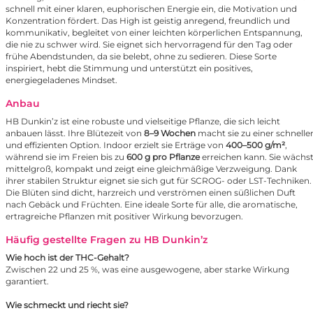
schnell mit einer klaren, euphorischen Energie ein, die Motivation und
Konzentration fördert. Das High ist geistig anregend, freundlich und
kommunikativ, begleitet von einer leichten körperlichen Entspannung,
die nie zu schwer wird. Sie eignet sich hervorragend für den Tag oder
frühe Abendstunden, da sie belebt, ohne zu sedieren. Diese Sorte
inspiriert, hebt die Stimmung und unterstützt ein positives,
energiegeladenes Mindset.
Anbau
HB Dunkin’z ist eine robuste und vielseitige Pflanze, die sich leicht
anbauen lässt. Ihre Blütezeit von
8–9 Wochen
macht sie zu einer schnelle
und effizienten Option. Indoor erzielt sie Erträge von
400–500 g/m²
,
während sie im Freien bis zu
600 g pro Pflanze
erreichen kann. Sie wächs
mittelgroß, kompakt und zeigt eine gleichmäßige Verzweigung. Dank
ihrer stabilen Struktur eignet sie sich gut für SCROG- oder LST-Techniken.
Die Blüten sind dicht, harzreich und verströmen einen süßlichen Duft
nach Gebäck und Früchten. Eine ideale Sorte für alle, die aromatische,
ertragreiche Pflanzen mit positiver Wirkung bevorzugen.
Häufig gestellte Fragen zu HB Dunkin’z
Wie hoch ist der THC-Gehalt?
Zwischen 22 und 25 %, was eine ausgewogene, aber starke Wirkung
garantiert.
Wie schmeckt und riecht sie?