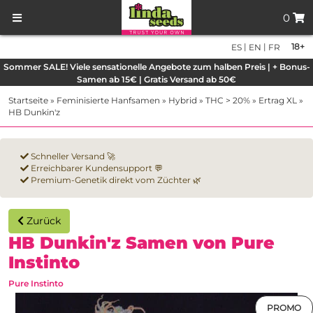
0
|
|
18+
ES
EN
FR
Sommer SALE! Viele sensationelle Angebote zum halben Preis | + Bonus-
Samen ab 15€ | Gratis Versand ab 50€
Startseite
»
Feminisierte Hanfsamen
»
Hybrid
»
THC > 20%
»
Ertrag XL
»
HB Dunkin'z
Schneller Versand 🚀
Erreichbarer Kundensupport 💬
Premium-Genetik direkt vom Züchter 🌿
Zurück
HB Dunkin'z Samen von Pure
Instinto
Pure Instinto
PROMO