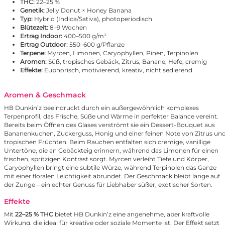
THC:
22–25 %
Genetik:
Jelly Donut × Honey Banana
Typ:
Hybrid (Indica/Sativa), photoperiodisch
Blütezeit:
8–9 Wochen
Ertrag Indoor:
400–500 g/m²
Ertrag Outdoor:
550–600 g/Pflanze
Terpene:
Myrcen, Limonen, Caryophyllen, Pinen, Terpinolen
Aromen:
Süß, tropisches Gebäck, Zitrus, Banane, Hefe, cremig
Effekte:
Euphorisch, motivierend, kreativ, nicht sedierend
Aromen & Geschmack
HB Dunkin’z beeindruckt durch ein außergewöhnlich komplexes
Terpenprofil, das Frische, Süße und Wärme in perfekter Balance vereint.
Bereits beim Öffnen des Glases verströmt sie ein Dessert-Bouquet aus
Bananenkuchen, Zuckerguss, Honig und einer feinen Note von Zitrus un
tropischen Früchten. Beim Rauchen entfalten sich cremige, vanillige
Untertöne, die an Gebäckteig erinnern, während das Limonen für einen
frischen, spritzigen Kontrast sorgt. Myrcen verleiht Tiefe und Körper,
Caryophyllen bringt eine subtile Würze, während Terpinolen das Ganze
mit einer floralen Leichtigkeit abrundet. Der Geschmack bleibt lange auf
der Zunge – ein echter Genuss für Liebhaber süßer, exotischer Sorten.
Effekte
Mit
22–25 % THC
bietet HB Dunkin’z eine angenehme, aber kraftvolle
Wirkung, die ideal für kreative oder soziale Momente ist. Der Effekt setzt