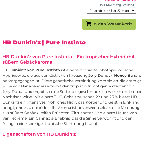
inkl. MwSt. zzgl. Versand
In den Warenkorb
HB Dunkin'z
| Pure Instinto
HB Dunkin’z von Pure Instinto – Ein tropischer Hybrid mit
süßem Gebäckaroma
HB Dunkin’z von Pure Instinto
ist eine feminisierte, photoperiodische
Hybridsorte, die aus der köstlichen Kreuzung
Jelly Donut
× Honey Banan
hervorgegangen ist. Diese genetische Verbindung kombiniert die cremig
Süße von Bananendesserts mit den tropisch-fruchtigen Akzenten von
Jelly Donut und ergibt so eine Sorte, die geschmacklich wie ein exotische
Nachtisch wirkt. Mit einem THC-Gehalt zwischen 22 und 25 % bietet HB
Dunkin’z ein intensives, fröhliches High, das Körper und Geist in Einklang
bringt, ohne zu ermüden. Ihr Aroma ist unverwechselbar: eine Mischung
aus süßem Gebäck, reifen Früchten, Zitrusnoten und einem Hauch von
Vanillecreme. Ein Cannabis-Erlebnis, das die Sinne verwöhnt und den
Alltag in eine sonnige, tropische Stimmung taucht.
Eigenschaften von HB Dunkin’z