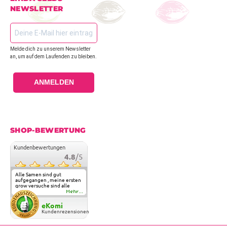
NEWSLETTER
Melde dich zu unserem Newsletter
an, um auf dem Laufenden zu bleiben.
ANMELDEN
SHOP-BEWERTUNG
Kundenbewertungen
4.8
/5
Alle Samen sind gut
aufgegangen , meine ersten
grow versuche sind alle
geglückt. Die Sorten und
Mehr...
Anbieter Vielfalt
überzeugen sehr . Werde
eKomi
wohl immer hier bestellen !
Kundenrezensionen