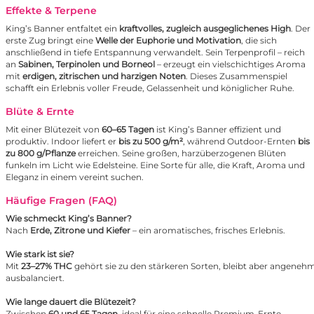
Effekte & Terpene
King’s Banner entfaltet ein
kraftvolles, zugleich ausgeglichenes High
. Der
erste Zug bringt eine
Welle der Euphorie und Motivation
, die sich
anschließend in tiefe Entspannung verwandelt. Sein Terpenprofil – reich
an
Sabinen, Terpinolen und Borneol
– erzeugt ein vielschichtiges Aroma
mit
erdigen, zitrischen und harzigen Noten
. Dieses Zusammenspiel
schafft ein Erlebnis voller Freude, Gelassenheit und königlicher Ruhe.
Blüte & Ernte
Mit einer Blütezeit von
60–65 Tagen
ist King’s Banner effizient und
produktiv. Indoor liefert er
bis zu 500 g/m²
, während Outdoor-Ernten
bis
zu 800 g/Pflanze
erreichen. Seine großen, harzüberzogenen Blüten
funkeln im Licht wie Edelsteine. Eine Sorte für alle, die Kraft, Aroma und
Eleganz in einem vereint suchen.
Häufige Fragen (FAQ)
Wie schmeckt King’s Banner?
Nach
Erde, Zitrone und Kiefer
– ein aromatisches, frisches Erlebnis.
Wie stark ist sie?
Mit
23–27% THC
gehört sie zu den stärkeren Sorten, bleibt aber angeneh
ausbalanciert.
Wie lange dauert die Blütezeit?
Zwischen
60 und 65 Tagen
, ideal für eine schnelle Premium-Ernte.