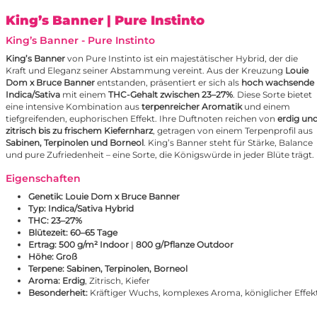
King’s Banner
| Pure Instinto
King’s Banner - Pure Instinto
King’s Banner
von Pure Instinto ist ein majestätischer Hybrid, der die
Kraft und Eleganz seiner Abstammung vereint. Aus der Kreuzung
Louie
Dom x
Bruce Banner
entstanden, präsentiert er sich als
hoch wachsende
Indica/Sativa
mit einem
THC-Gehalt zwischen 23–27%
. Diese Sorte bietet
eine intensive Kombination aus
terpenreicher Aromatik
und einem
tiefgreifenden, euphorischen Effekt. Ihre Duftnoten reichen von
erdig un
zitrisch bis zu frischem Kiefernharz
, getragen von einem Terpenprofil aus
Sabinen, Terpinolen und Borneol
. King’s Banner steht für Stärke, Balance
und pure Zufriedenheit – eine Sorte, die Königswürde in jeder Blüte trägt.
Eigenschaften
Genetik:
Louie Dom x Bruce Banner
Typ:
Indica/Sativa Hybrid
THC:
23–27%
Blütezeit:
60–65 Tage
Ertrag:
500 g/m² Indoor
|
800 g/Pflanze Outdoor
Höhe:
Groß
Terpene:
Sabinen, Terpinolen, Borneol
Aroma:
Erdig
, Zitrisch, Kiefer
Besonderheit:
Kräftiger Wuchs, komplexes Aroma, königlicher Effek