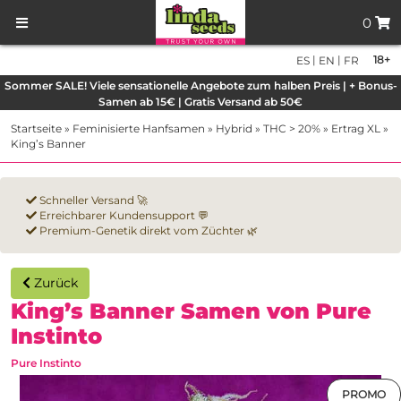
0
|
|
18+
ES
EN
FR
Sommer SALE! Viele sensationelle Angebote zum halben Preis | + Bonus-
Samen ab 15€ | Gratis Versand ab 50€
Startseite
»
Feminisierte Hanfsamen
»
Hybrid
»
THC > 20%
»
Ertrag XL
»
King’s Banner
Schneller Versand 🚀
Erreichbarer Kundensupport 💬
Premium-Genetik direkt vom Züchter 🌿
Zurück
King’s Banner Samen von Pure
Instinto
Pure Instinto
PROMO