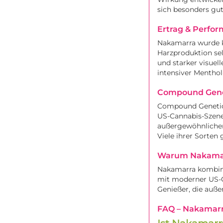
sich besonders gu
Ertrag & Perfo
Nakamarra wurde k
Harzproduktion sel
und starker visuel
intensiver Mentho
Compound Genet
Compound Genetic
US-Cannabis-Szene
außergewöhnlichen
Viele ihrer Sorten
Warum Nakamar
Nakamarra kombini
mit moderner US-G
Genießer, die auß
FAQ – Nakamar