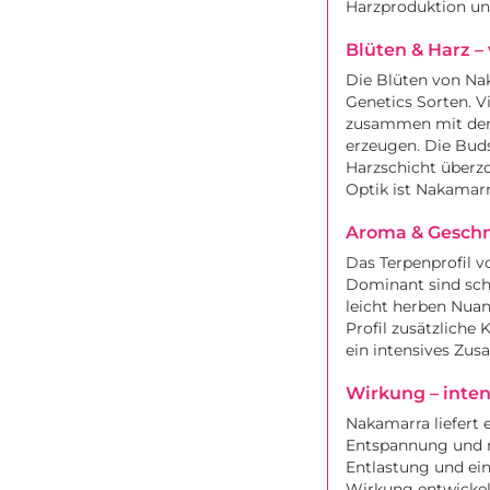
Harzproduktion und
Blüten & Harz –
Die Blüten von Na
Genetics Sorten. V
zusammen mit der
erzeugen. Die Buds
Harzschicht überz
Optik ist Nakamarr
Aroma & Geschm
Das Terpenprofil v
Dominant sind sch
leicht herben Nuan
Profil zusätzliche
ein intensives Zu
Wirkung – inte
Nakamarra liefert
Entspannung und m
Entlastung und ei
Wirkung entwickelt