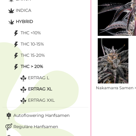
INDICA
HYBRID
THC <10%
THC 10-15%
THC 15-20%
THC > 20%
ERTRAG L
Nakamarra Samen >
ERTRAG XL
ERTRAG XXL
Autoflowering Hanfsamen
Reguläre Hanfsamen