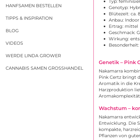
Typ: feminisie
HANFSAMEN BESTELLEN
Genotyp: Hybr
Blütezeit: ca
TIPPS & INSPIRATION
Anbau: Indoor
Ertrag: mittel
BLOG
Geschmack: Ga
Wirkung: ents
VIDEOS
Besonderheit:
WERDE LINDA GROWER
Genetik – Pink C
CANNABIS SAMEN GROSSHANDEL
Nakamarra kombini
Pink Certz bringt 
Aromatik in die Kr
Harzproduktion lie
Aromakomplexität
Wachstum – kom
Nakamarra entwicke
Entwicklung. Die S
kompakte, harzreic
Pflanzen von gute