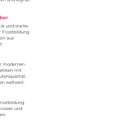
ber
ik und starke
r Frostbildung
ion aus
t.
er modernen
etiken mit
tenqualität.
en weltweit.
rostbildung
 Grower und
en.