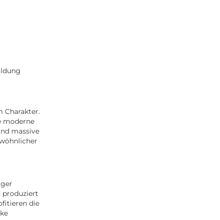
ildung
 Charakter.
ve moderne
und massive
ewöhnlicher
iger
 produziert
fitieren die
rke