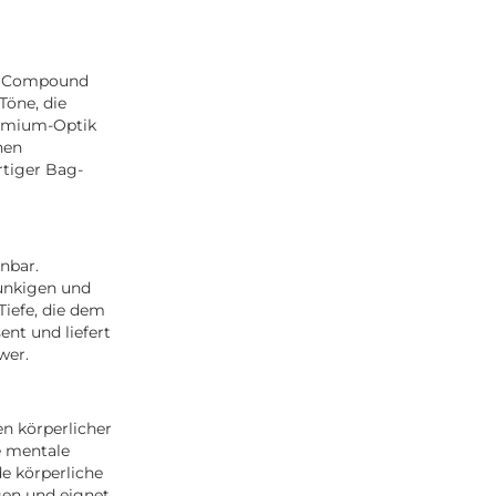
en Compound
Töne, die
remium-Optik
nen
tiger Bag-
nbar.
unkigen und
Tiefe, die dem
ent und liefert
wer.
n körperlicher
e mentale
e körperliche
gen und eignet