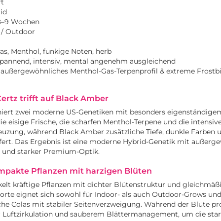
rt
id
. 8–9 Wochen
 / Outdoor
s, Menthol, funkige Noten, herb
pannend, intensiv, mental angenehm ausgleichend
 außergewöhnliches Menthol-Gas-Terpenprofil & extreme Frostb
ertz trifft auf Black Amber
ert zwei moderne US-Genetiken mit besonders eigenständigem
die eisige Frische, die scharfen Menthol-Terpene und die intensi
euzung, während Black Amber zusätzliche Tiefe, dunkle Farben 
fert. Das Ergebnis ist eine moderne Hybrid-Genetik mit außerg
 und starker Premium-Optik.
pakte Pflanzen mit harzigen Blüten
lt kräftige Pflanzen mit dichter Blütenstruktur und gleichmäß
orte eignet sich sowohl für Indoor- als auch Outdoor-Grows und
he Colas mit stabiler Seitenverzweigung. Während der Blüte pro
r Luftzirkulation und sauberem Blättermanagement, um die sta