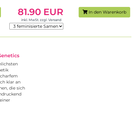
81.90 EUR
In den Warenkorb
inkl. MwSt. zzgl. Versand
enetics
lichsten
etik
 scharfem
ch klar an
en, die sich
indruckend
einer