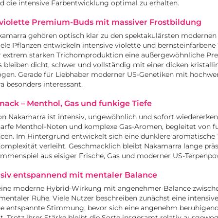
 die intensive Farbentwicklung optimal zu erhalten.
 violette Premium-Buds mit massiver Frostbildung
kamarra gehören optisch klar zu den spektakulärsten modern
iele Pflanzen entwickeln intensive violette und bernsteinfarbene 
 extrem starken Trichomproduktion eine außergewöhnliche P
 bleiben dicht, schwer und vollständig mit einer dicken kristalli
ogen. Gerade für Liebhaber moderner US-Genetiken mit hochwer
a besonders interessant.
ack – Menthol, Gas und funkige Tiefe
on Nakamarra ist intensiv, ungewöhnlich und sofort wiedererken
arfe Menthol-Noten und komplexe Gas-Aromen, begleitet von f
cen. Im Hintergrund entwickelt sich eine dunklere aromatische 
 Komplexität verleiht. Geschmacklich bleibt Nakamarra lange präs
sammenspiel aus eisiger Frische, Gas und moderner US-Terpenpo
nsiv entspannend mit mentaler Balance
 eine moderne Hybrid-Wirkung mit angenehmer Balance zwische
entaler Ruhe. Viele Nutzer beschreiben zunächst eine intensiv
ne entspannte Stimmung, bevor sich eine angenehm beruhigend
. Trotz ihrer Stärke bleibt die Sorte insgesamt relativ ausgewo