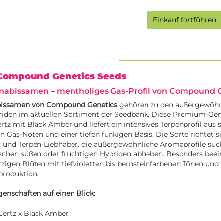
Einkauf fortführen
 Compound Genetics Seeds
abissamen – mentholiges Gas-Profil von Compound G
bissamen von
Compound Genetics
gehören zu den außergewöhn
den im aktuellen Sortiment der Seedbank. Diese Premium-Gen
rtz mit Black Amber und liefert ein intensives Terpenprofil aus
 Gas-Noten und einer tiefen funkigen Basis. Die Sorte richtet si
 und Terpen-Liebhaber, die außergewöhnliche Aromaprofile such
sischen süßen oder fruchtigen Hybriden abheben. Besonders bee
rzigen Blüten mit tiefvioletten bis bernsteinfarbenen Tönen und 
produktion.
genschaften auf einen Blick:
 Certz x Black Amber