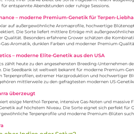
t für entspannte Abendstunden oder ruhige Sessions.
rmance – moderne Premium-Genetik für Terpen-Liebha
lar auf außergewöhnliche Aromaprofile, hochwertige Blütenopt
ektiert. Die Sorte liefert mittlere Erträge mit außergewöhnliche
ler Qualität. Besonders erfahrene Grower schätzen die Kombinat
l-Gas-Aromatik, dunklen Farben und moderner Premium-Qualitä
ics – moderne Elite-Genetik aus den USA
s zählt heute zu den angesehensten Breeding-Unternehmen d
. Die Seedbank ist weltweit bekannt für moderne Premium-Gen
 Terpenprofilen, extremer Harzproduktion und hochwertiger Blü
 gehören mittlerweile zu den gefragtesten modernen US-Genetik
ra überzeugt
ert eisige Menthol-Terpene, intensive Gas-Noten und massive F
enetik auf höchstem Niveau. Die Sorte eignet sich perfekt für
ergewöhnliche Terpenprofile und moderne Premium-Blüten such
ra