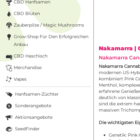
CBD Hanfsamen
CBD Blüten
Zauberpilze / Magic Mushrooms
Grow-Shop Für Den Erfolgreichen
Anbau
Nakamarra
|
CBD Haschisch
Nakamarra Cann
Nakamarra Canna
Merchandise
modernen US-Hybri
kombiniert Pink Ce
Vapes
Menthol, komplexen
erfahrene Genießer
Hanfsamen-Züchter
deutlich von klas
sind die extrem ha
Sonderangebote
massiven Trichom
Aktionsangebote
Die wichtigsten Ei
SeedFinder
Genetik: Pink