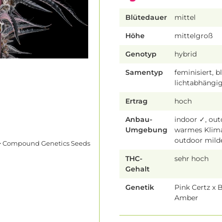
Blütedauer
mittel
Höhe
mittelgroß
Genotyp
hybrid
Samentyp
feminisiert, b
lichtabhängi
Ertrag
hoch
Anbau-
indoor ✓, ou
Umgebung
warmes Klim
outdoor mild
 Compound Genetics Seeds
THC-
sehr hoch
Gehalt
Genetik
Pink Certz x 
Amber