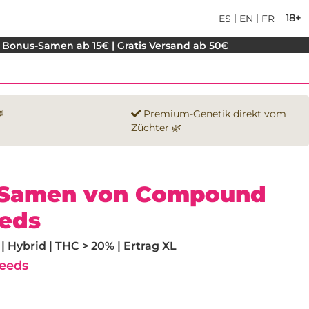
|
|
18+
ES
EN
FR
 Bonus-Samen ab 15€ | Gratis Versand ab 50€

Premium-Genetik direkt vom
Züchter 🌿
 Samen von Compound
eeds
 Hybrid | THC > 20% | Ertrag XL
eeds