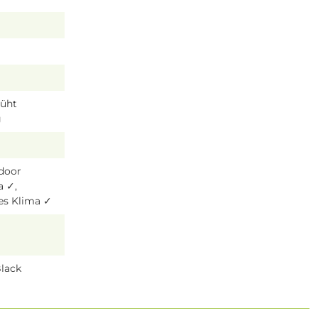
lüht
g
tdoor
a ✓,
es Klima ✓
Black