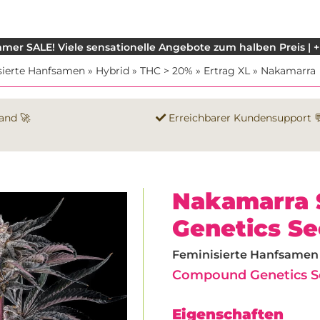
mer SALE! Viele sensationelle Angebote zum halben Preis | +
sierte Hanfsamen
»
Hybrid
»
THC > 20%
»
Ertrag XL
»
Nakamarra
and 🚀
Erreichbarer Kundensupport 
Nakamarra
Genetics S
Feminisierte Hanfsamen |
Compound Genetics S
Eigenschaften