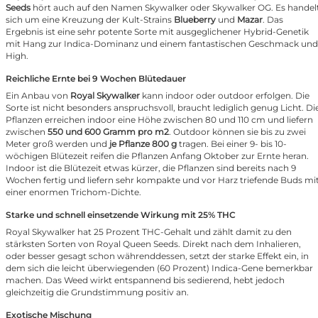
Seeds
hört auch auf den Namen Skywalker oder Skywalker OG. Es handel
sich um eine Kreuzung der Kult-Strains
Blueberry
und
Mazar
. Das
Ergebnis ist eine sehr potente Sorte mit ausgeglichener Hybrid-Genetik
mit Hang zur Indica-Dominanz und einem fantastischen Geschmack und
High.
Reichliche Ernte bei 9 Wochen Blütedauer
Ein Anbau von
Royal Skywalker
kann indoor oder outdoor erfolgen. Die
Sorte ist nicht besonders anspruchsvoll, braucht lediglich genug Licht. Di
Pflanzen erreichen indoor eine Höhe zwischen 80 und 110 cm und liefern
zwischen
550 und 600 Gramm pro m2
. Outdoor können sie bis zu zwei
Meter groß werden und
je Pflanze 800 g
tragen. Bei einer 9- bis 10-
wöchigen Blütezeit reifen die Pflanzen Anfang Oktober zur Ernte heran.
Indoor ist die Blütezeit etwas kürzer, die Pflanzen sind bereits nach 9
Wochen fertig und liefern sehr kompakte und vor Harz triefende Buds mi
einer enormen Trichom-Dichte.
Starke und schnell einsetzende Wirkung mit 25% THC
Royal Skywalker hat 25 Prozent THC-Gehalt und zählt damit zu den
stärksten Sorten von Royal Queen Seeds. Direkt nach dem Inhalieren,
oder besser gesagt schon währenddessen, setzt der starke Effekt ein, in
dem sich die leicht überwiegenden (60 Prozent) Indica-Gene bemerkbar
machen. Das Weed wirkt entspannend bis sedierend, hebt jedoch
gleichzeitig die Grundstimmung positiv an.
Exotische Mischung