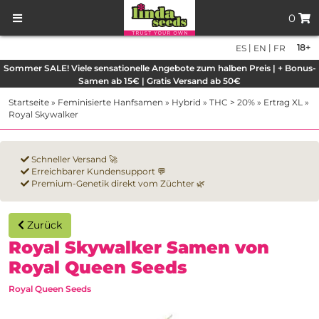
0
|
|
18+
ES
EN
FR
Sommer SALE! Viele sensationelle Angebote zum halben Preis | + Bonus-
Samen ab 15€ | Gratis Versand ab 50€
Startseite
»
Feminisierte Hanfsamen
»
Hybrid
»
THC > 20%
»
Ertrag XL
»
Royal Skywalker
Schneller Versand 🚀
Erreichbarer Kundensupport 💬
Premium-Genetik direkt vom Züchter 🌿
Zurück
Royal Skywalker Samen von
Royal Queen Seeds
Royal Queen Seeds