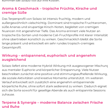
kommen bei Solazo voll auf ihre Kosten.
Aroma & Geschmack – tropische Früchte, Kirsche und
cremige Süße
Das Terpenprofil von Solazo ist intensiv fruchtig, modern und
außergewöhnlich vielschichtig. Dominant sind tropische Fruchtaromen,
süße Ananas und sirupartige Kirsch-Noten, begleitet von cremigen
Nuancen mit angenehmer Tiefe. Das Aroma erinnert viele Nutzer an
tropische Eis-Sorten und moderne Cali-Fruchtprofile mit klarer Intensität
ohne übertrieben künstlich zu wirken. Geschmacklich bleibt die Sorte
lange präsent und entwickelt ein sehr rundes tropisch-cremiges
Gesamtprofil.
Wirkung – entspannend, euphorisch und angenehm
ausgleichend
Solazo liefert eine moderne Hybrid-Wirkung mit ausgewogener Mischun
aus mentaler Euphorie und körperlicher Entspannung. Viele Nutzer
beschreiben zunächst eine positive und stimmungsaufhellende Wirkung,
die soziale Aktivitäten und kreative Momente unterstützt. Im weiteren
Verlauf entwickelt sich zusätzlich eine angenehm entspannende
körperliche Ruhe, ohne sofort stark sedierend zu wirken. Dadurch eignet
sich die Sorte sowohl für gesellige Abende als auch entspannte Sessions
zuhause.
Terpene & Synergie – moderne Balance zwischen Frische
und Ruhe