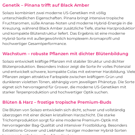
Genetik – Pinana trifft auf Black Amber
Solazo kombiniert zwei moderne US-Genetiken mit völlig
unterschiedlichen Eigenschaften. Pinana bringt intensive tropische
Fruchtaromen, süße Ananas-Noten und moderne Hybrid-Energie in die
Kreuzung, während Black Amber zusätzliche Tiefe, starke Harzproduktio
und kompakte Blütenstruktur liefert. Das Ergebnis ist eine moderne
Hybrid-Sorte mit außergewöhnlich komplexem Aromaprofil und
hochwertiger Gesamtperformance.
Wachstum – robuste Pflanzen mit dichter Blütenbildung
Solazo entwickelt kräftige Pflanzen mit stabiler Struktur und dichter
Blütenproduktion. Besonders Indoor zeigt die Sorte ihr volles Potenzial
und entwickelt schwere, kompakte Colas mit extremer Harzbildung. Viel
Pflanzen zeigen attraktive Farbspiele zwischen kräftigem Grün und
dunkleren violetten Tönen, abhängig vom jeweiligen Phänotyp. Die Sorte
eignet sich hervorragend für Grower, die moderne US-Genetiken mit
starker Terpenproduktion und hochwertiger Optik suchen.
Blüten & Harz – frostige tropische Premium-Buds
Die Blüten von Solazo entwickeln sich dicht, schwer und vollständig
überzogen mit einer dicken kristallinen Harzschicht. Die starke
Trichomproduktion sorgt für eine moderne Premium-Optik mit
hervorragender Bag-Qualität und intensiver Frostbildung. Besonders
Extraktions-Grower und Liebhaber harziger moderner Hybrid-Sorten