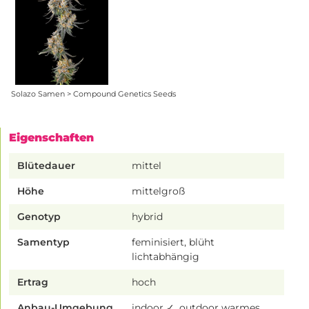
Solazo Samen > Compound Genetics Seeds
Eigenschaften
Blütedauer
mittel
Höhe
mittelgroß
Genotyp
hybrid
Samentyp
feminisiert, blüht
lichtabhängig
Ertrag
hoch
Anbau-Umgebung
indoor ✓, outdoor warmes