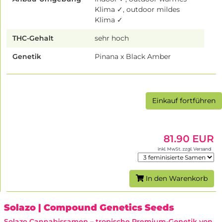
Klima ✓, outdoor mildes
Klima ✓
THC-Gehalt
sehr hoch
Genetik
Pinana x Black Amber
Einkauf fortführen
81.90 EUR
inkl. MwSt. zzgl. Versand
In den Warenkorb
Solazo
| Compound Genetics Seeds
Solazo Cannabissamen – tropische Premium-Genetik von