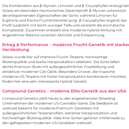
Die Kombination aus β-Myrcen, Limonen und β-Caryophyllen erzeugt bei
Solazo ein besonders harmonisches Gesamtprofil. β-Myrcen unterstützt
die entspannenden Eigenschaften der Sorte, während Limonen für
Euphorie und frische Fruchtintensität sorgt. β-Caryophyllen ergänzt das
Profil zusätzlich mit leicht würziger Tiefe und verstärkt die aromatische
Komplexität. Zusammen entsteht eine moderne Hybrid-Wirkung mit
angenehmer Balance zwischen Aktivität und Entspannung.
Ertrag & Performance – moderne Frucht-Genetik mit starke
Harzleistung
Solazo wurde klar auf intensive Frucht-Terpene, hochwertige
Blütenqualität und starke Harzproduktion selektiert. Die Sorte liefert
dichte Premium-Buds mit außergewöhnlicher Frostbildung und
attraktiver moderner Cali-Optik. Besonders Grower, die tropische
moderne US-Terpene mit hoher Harzproduktion kombinieren möchten,
finden hier eine sehr interessante Hybrid-Genetik.
Compound Genetics – moderne Elite-Genetik aus den USA
Compound Genetics zählt heute zu den angesehensten Breeding-
Unternehmen der modernen US-Cannabis-Szene. Die Seedbank ist
weltweit bekannt für moderne Premium-Genetiken mit
außergewöhnlichen Terpenprofilen, extremer Harzproduktion und
hochwertiger Blütenqualität. Viele ihrer Sorten gehören mittlerweile zu
den gefragtesten modernen US-Genetiken weltweit.