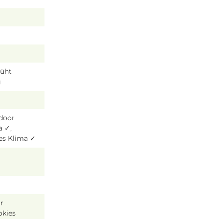
lüht
g
tdoor
a ✓,
es Klima ✓
r
okies