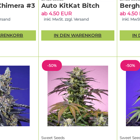
Chimera #3
Auto KitKat Bitch
Bergh
ab 4.50 EUR
ab 4.50
ersand
inkl. MwSt. zzgl. Versand
inkl. MwSt
ARENKORB
IN DEN WARENKORB
IN
-50%
-50%
Sweet Seeds
Sweet See