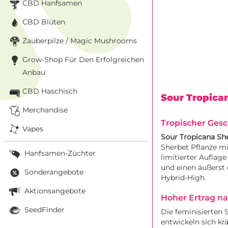
CBD Hanfsamen
CBD Blüten
Zauberpilze / Magic Mushrooms
Grow-Shop Für Den Erfolgreichen
Anbau
CBD Haschisch
Sour Tropica
Merchandise
Tropischer Ges
Vapes
Sour Tropicana Sh
Sherbet
Pflanze mi
Hanfsamen-Züchter
limitierter Auflage
und einen äußerst 
Sonderangebote
Hybrid-High.
Aktionsangebote
Hoher Ertrag n
SeedFinder
Die feminisierten 
entwickeln sich kr