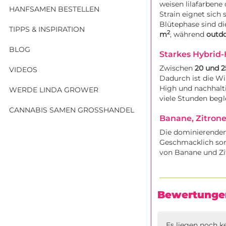
weisen lilafarbene
HANFSAMEN BESTELLEN
Strain eignet sich
Blütephase sind die
TIPPS & INSPIRATION
2
m
, während
outdo
BLOG
Starkes Hybrid
Zwischen
20 und 2
VIDEOS
Dadurch ist die Wi
High und nachhalt
WERDE LINDA GROWER
viele Stunden begle
CANNABIS SAMEN GROSSHANDEL
Banane, Zitron
Die dominierenden 
Geschmacklich sorg
von Banane und Zit
Bewertunge
Es liegen noch k