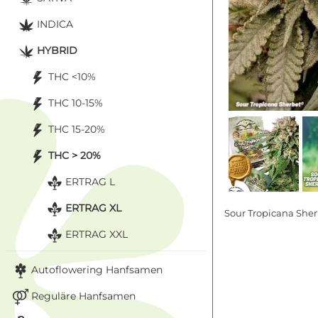
INDICA
HYBRID
THC <10%
THC 10-15%
THC 15-20%
THC > 20%
ERTRAG L
ERTRAG XL
Sour Tropicana She
ERTRAG XXL
Autoflowering Hanfsamen
Reguläre Hanfsamen