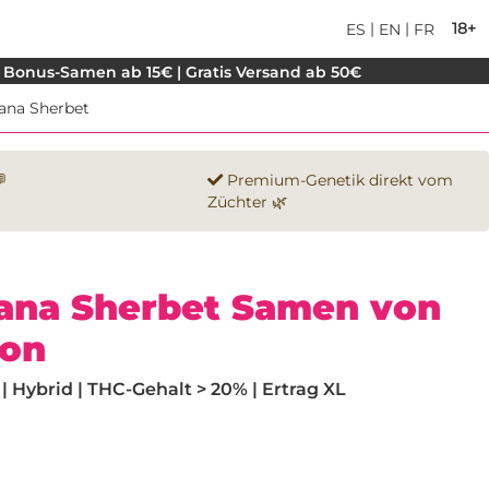
|
|
18+
ES
EN
FR
 Bonus-Samen ab 15€ | Gratis Versand ab 50€
ana Sherbet

Premium-Genetik direkt vom
Züchter 🌿
cana Sherbet Samen von
ion
 Hybrid | THC-Gehalt > 20% | Ertrag XL