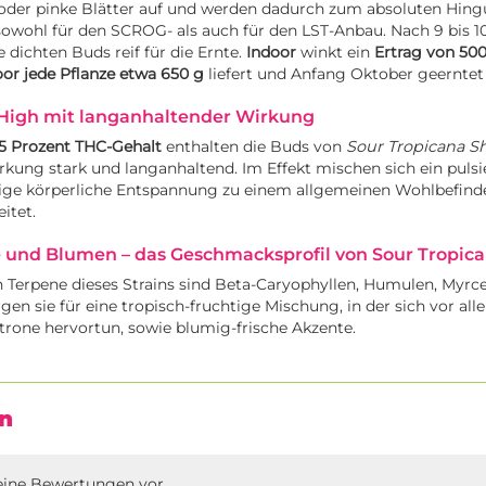
 oder pinke Blätter auf und werden dadurch zum absoluten Hing
 sowohl für den SCROG- als auch für den LST-Anbau. Nach 9 bis 
 dichten Buds reif für die Ernte.
Indoor
winkt ein
Ertrag von 500
or jede Pflanze etwa 650 g
liefert und Anfang Oktober geerntet
-High mit langanhaltender Wirkung
5 Prozent THC-Gehalt
enthalten die Buds von
Sour Tropicana S
rkung stark und langanhaltend. Im Effekt mischen sich ein puls
ige körperliche Entspannung zu einem allgemeinen Wohlbefinde
itet.
e und Blumen – das Geschmacksprofil von Sour Tropic
Terpene dieses Strains sind Beta-Caryophyllen, Humulen, Myrce
en sie für eine tropisch-fruchtige Mischung, in der sich vor al
rone hervortun, sowie blumig-frische Akzente.
n
eine Bewertungen vor.