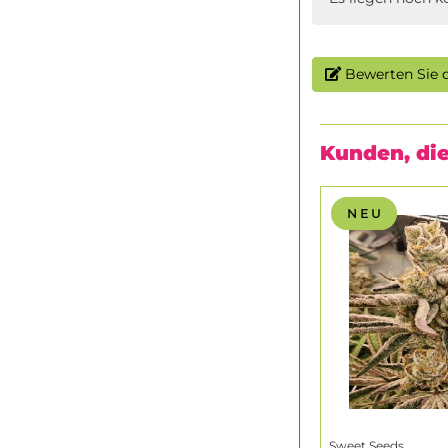
Bewerten Sie d
Kunden, die
N E U
Sweet Seeds