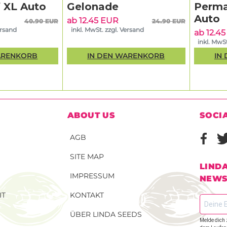
 XL Auto
Gelonade
Perma
Auto
ab 12.45 EUR
40.90 EUR
24.90 EUR
ersand
inkl. MwSt. zzgl. Versand
ab 12.4
inkl. MwSt
ARENKORB
IN DEN WARENKORB
IN
ABOUT US
SOCI
AGB
SITE MAP
LIND
IMPRESSUM
NEWS
IT
KONTAKT
ÜBER LINDA SEEDS
Melde dich 