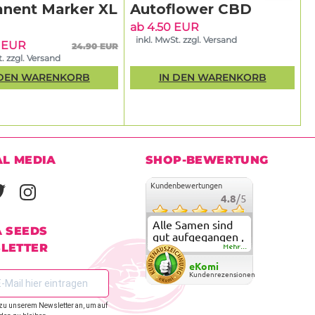
nent Marker XL
Autoflower CBD
ab 4.50 EUR
inkl. MwSt. zzgl. Versand
5 EUR
24.90 EUR
. zzgl. Versand
 DEN WARENKORB
IN DEN WARENKORB
AL MEDIA
SHOP-BEWERTUNG
Kundenbewertungen
4.8
/5
Alle Samen sind
A SEEDS
gut aufgegangen ,
LETTER
meine ersten
Mehr...
grow versuche
eKomi
sind alle geglückt.
Kundenrezensionen
Die Sorten und
Anbieter Vielfalt
zu unserem Newsletter an, um auf
überzeugen sehr .