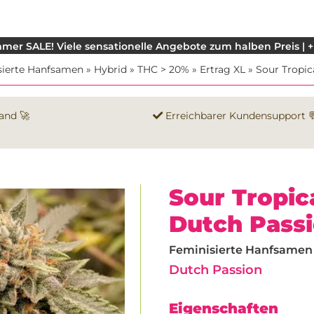
mer SALE! Viele sensationelle Angebote zum halben Preis | +
sierte Hanfsamen
»
Hybrid
»
THC > 20%
»
Ertrag XL
»
Sour Tropic
and 🚀
Erreichbarer Kundensupport 
Sour Tropi
Dutch Pass
Feminisierte Hanfsamen |
Dutch Passion
Eigenschaften