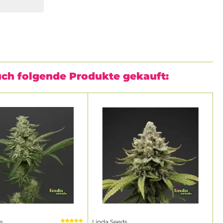
uch folgende Produkte gekauft:
s
Linda Seeds