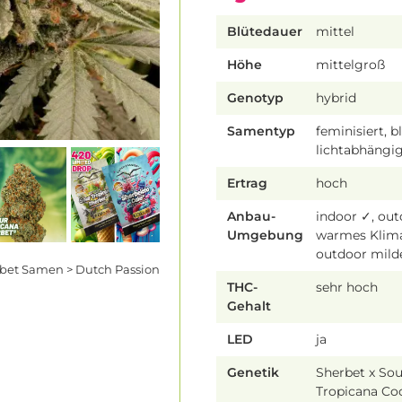
Blütedauer
mittel
Höhe
mittelgroß
Genotyp
hybrid
Samentyp
feminisiert, b
lichtabhängi
Ertrag
hoch
Anbau-
indoor ✓, ou
Umgebung
warmes Klim
outdoor mild
rbet Samen > Dutch Passion
THC-
sehr hoch
Gehalt
LED
ja
Genetik
Sherbet x Sou
Tropicana Co