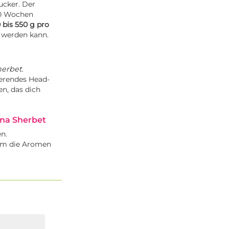
ucker. Der
10 Wochen
 bis 550 g pro
 werden kann.
herbet
.
ierendes Head-
n, das dich
ana Sherbet
n.
lem die Aromen