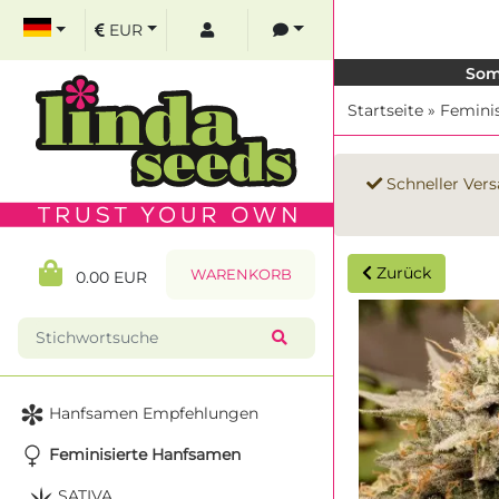
EUR
Som
Startseite
»
Femini
Schneller Vers
Zurück
WARENKORB
0.00 EUR
Hanfsamen Empfehlungen
Feminisierte Hanfsamen
SATIVA