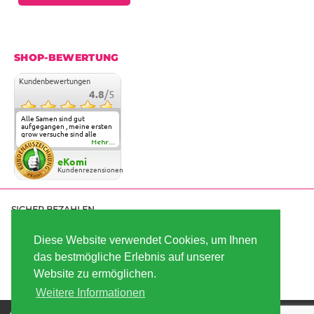
SHOP-BEWERTUNG
Kundenbewertungen
4.8
/5
Alle Samen sind gut
aufgegangen , meine ersten
grow versuche sind alle
geglückt. Die Sorten und
Mehr...
Anbieter Vielfalt
überzeugen sehr . Werde
eKomi
wohl immer hier bestellen !
Kundenrezensionen
SICHER BEZAHLEN
Diese Website verwendet Cookies, um Ihnen
das bestmögliche Erlebnis auf unserer
SCHNELL VERSENDET
Website zu ermöglichen.
Weitere Informationen
Die besten Hanfsamen und Cannabissamen kaufen |