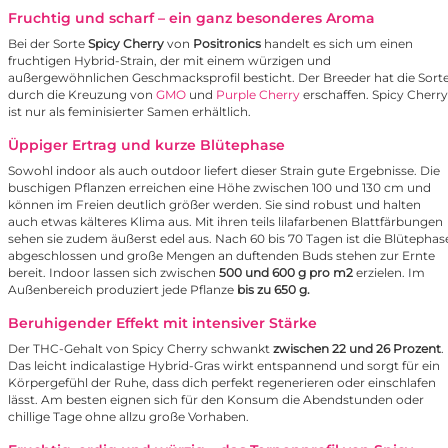
Fruchtig und scharf – ein ganz besonderes Aroma
Bei der Sorte
Spicy Cherry
von
Positronics
handelt es sich um einen
fruchtigen Hybrid-Strain, der mit einem würzigen und
außergewöhnlichen Geschmacksprofil besticht. Der Breeder hat die Sort
durch die Kreuzung von
GMO
und
Purple Cherry
erschaffen. Spicy Cherry
ist nur als feminisierter Samen erhältlich.
Üppiger Ertrag und kurze Blütephase
Sowohl indoor als auch outdoor liefert dieser Strain gute Ergebnisse. Die
buschigen Pflanzen erreichen eine Höhe zwischen 100 und 130 cm und
können im Freien deutlich größer werden. Sie sind robust und halten
auch etwas kälteres Klima aus. Mit ihren teils lilafarbenen Blattfärbungen
sehen sie zudem äußerst edel aus. Nach 60 bis 70 Tagen ist die Blütephas
abgeschlossen und große Mengen an duftenden Buds stehen zur Ernte
bereit. Indoor lassen sich zwischen
500 und 600 g pro m2
erzielen. Im
Außenbereich produziert jede Pflanze
bis zu 650 g.
Beruhigender Effekt mit intensiver Stärke
Der THC-Gehalt von Spicy Cherry schwankt
zwischen 22 und 26 Prozent
.
Das leicht indicalastige Hybrid-Gras wirkt entspannend und sorgt für ein
Körpergefühl der Ruhe, dass dich perfekt regenerieren oder einschlafen
lässt. Am besten eignen sich für den Konsum die Abendstunden oder
chillige Tage ohne allzu große Vorhaben.