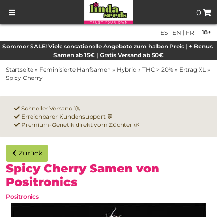
0
|
|
18+
ES
EN
FR
Sommer SALE! Viele sensationelle Angebote zum halben Preis | + Bonus-
Samen ab 15€ | Gratis Versand ab 50€
Startseite
»
Feminisierte Hanfsamen
»
Hybrid
»
THC > 20%
»
Ertrag XL
»
Spicy Cherry
Schneller Versand 🚀
Erreichbarer Kundensupport 💬
Premium-Genetik direkt vom Züchter 🌿
Zurück
Spicy Cherry Samen von
Positronics
Positronics