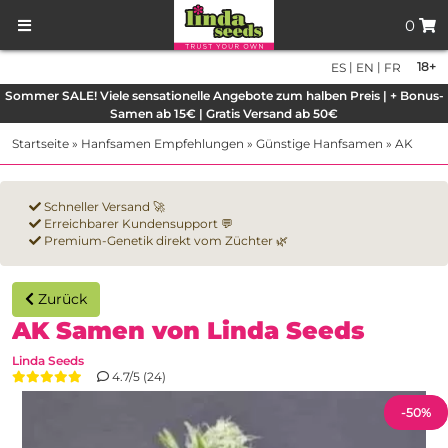
0
|
|
18+
ES
EN
FR
Sommer SALE! Viele sensationelle Angebote zum halben Preis | + Bonus-
Samen ab 15€ | Gratis Versand ab 50€
Startseite
»
Hanfsamen Empfehlungen
»
Günstige Hanfsamen
»
AK
Schneller Versand 🚀
Erreichbarer Kundensupport 💬
Premium-Genetik direkt vom Züchter 🌿
Zurück
AK Samen von Linda Seeds
Linda Seeds
4.7/5 (24)
-50%