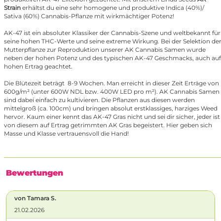
Strain
erhältst du eine sehr homogene und produktive Indica (40%)/
Sativa (60%) Cannabis-Pflanze mit wirkmächtiger Potenz!
AK-47 ist ein absoluter Klassiker der Cannabis-Szene und weltbekannt für
seine hohen THC-Werte und seine extreme Wirkung. Bei der Selektion de
Mutterpflanze zur Reproduktion unserer AK Cannabis Samen wurde
neben der hohen Potenz und des typischen AK-47 Geschmacks, auch auf
hohen Ertrag geachtet.
Die Blütezeit beträgt 8-9 Wochen. Man erreicht in dieser Zeit Erträge von
600g/m² (unter 600W NDL bzw. 400W LED pro m²). AK Cannabis Samen
sind dabei einfach zu kultivieren. Die Pflanzen aus diesen werden
mittelgroß (ca. 100cm) und bringen absolut erstklassiges, harziges Weed
hervor. Kaum einer kennt das AK-47 Gras nicht und sei dir sicher, jeder ist
von diesem auf Ertrag getrimmten AK Gras begeistert. Hier geben sich
Masse und Klasse vertrauensvoll die Hand!
Bewertungen
von Tamara S.
21.02.2026