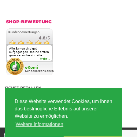
SHOP-BEWERTUNG
Kundenbewertungen
4.8
/5
Alle Samen sind gut
aufgegangen , meine ersten
grow versuche sind alle
geglückt. Die Sorten und
Mehr...
Anbieter Vielfalt
überzeugen sehr . Werde
eKomi
wohl immer hier bestellen !
Kundenrezensionen
SICHER BEZAHLEN
Diese Website verwendet Cookies, um Ihnen
das bestmögliche Erlebnis auf unserer
SCHNELL VERSENDET
Website zu ermöglichen.
Weitere Informationen
Die besten Hanfsamen und Cannabissamen kaufen |