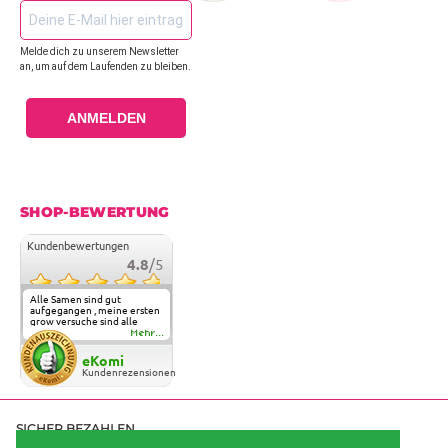
Melde dich zu unserem Newsletter
an, um auf dem Laufenden zu bleiben.
ANMELDEN
SHOP-BEWERTUNG
Kundenbewertungen
4.8
/5
Alle Samen sind gut
aufgegangen , meine ersten
grow versuche sind alle
geglückt. Die Sorten und
Mehr...
Anbieter Vielfalt
überzeugen sehr . Werde
eKomi
wohl immer hier bestellen !
Kundenrezensionen
SICHER BEZAHLEN