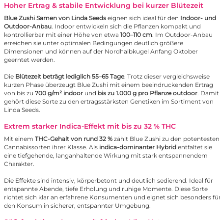
Hoher Ertrag & stabile Entwicklung bei kurzer Blütezeit
Blue Zushi Samen von Linda Seeds
eignen sich ideal für den
Indoor- und
Outdoor-Anbau
. Indoor entwickeln sich die Pflanzen kompakt und
kontrollierbar mit einer Höhe von etwa
100–110 cm
. Im Outdoor-Anbau
erreichen sie unter optimalen Bedingungen deutlich größere
Dimensionen und können auf der Nordhalbkugel Anfang Oktober
geerntet werden.
Die
Blütezeit beträgt lediglich 55–65 Tage
. Trotz dieser vergleichsweise
kurzen Phase überzeugt Blue Zushi mit einem beeindruckenden Ertrag
von bis zu
700 g/m² indoor
und
bis zu 1.000 g pro Pflanze outdoor
. Damit
gehört diese Sorte zu den ertragsstärksten Genetiken im Sortiment von
Linda Seeds.
Extrem starker Indica-Effekt mit bis zu 32 % THC
Mit einem
THC-Gehalt von rund 32 %
zählt Blue Zushi zu den potentesten
Cannabissorten ihrer Klasse. Als
indica-dominanter Hybrid
entfaltet sie
eine tiefgehende, langanhaltende Wirkung mit stark entspannendem
Charakter.
Die Effekte sind intensiv, körperbetont und deutlich sedierend. Ideal für
entspannte Abende, tiefe Erholung und ruhige Momente. Diese Sorte
richtet sich klar an erfahrene Konsumenten und eignet sich besonders fü
den Konsum in sicherer, entspannter Umgebung.