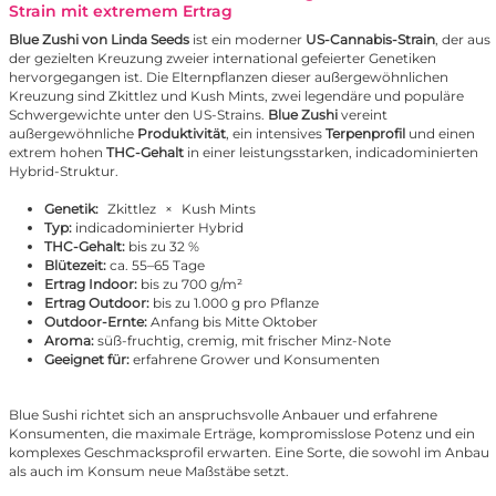
Strain mit extremem Ertrag
Blue Zushi von Linda Seeds
ist ein moderner
US-Cannabis-Strain
, der aus
der gezielten Kreuzung zweier international gefeierter Genetiken
hervorgegangen ist. Die Elternpflanzen dieser außergewöhnlichen
Kreuzung sind Zkittlez und Kush Mints, zwei legendäre und populäre
Schwergewichte unter den US-Strains.
Blue Zushi
vereint
außergewöhnliche
Produktivität
, ein intensives
Terpenprofil
und einen
extrem hohen
THC-Gehalt
in einer leistungsstarken, indicadominierten
Hybrid-Struktur.
Genetik:
Zkittlez
×
Kush Mints
Typ:
indicadominierter Hybrid
THC-Gehalt:
bis zu 32 %
Blütezeit:
ca. 55–65 Tage
Ertrag Indoor:
bis zu 700 g/m²
Ertrag Outdoor:
bis zu 1.000 g pro Pflanze
Outdoor-Ernte:
Anfang bis Mitte Oktober
Aroma:
süß-fruchtig, cremig, mit frischer Minz-Note
Geeignet für:
erfahrene Grower und Konsumenten
Blue Sushi richtet sich an anspruchsvolle Anbauer und erfahrene
Konsumenten, die maximale Erträge, kompromisslose Potenz und ein
komplexes Geschmacksprofil erwarten. Eine Sorte, die sowohl im Anbau
als auch im Konsum neue Maßstäbe setzt.