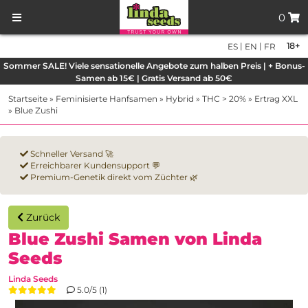
0
|
|
18+
ES
EN
FR
Sommer SALE! Viele sensationelle Angebote zum halben Preis | + Bonus-
Samen ab 15€ | Gratis Versand ab 50€
Startseite
»
Feminisierte Hanfsamen
»
Hybrid
»
THC > 20%
»
Ertrag XXL
»
Blue Zushi
Schneller Versand 🚀
Erreichbarer Kundensupport 💬
Premium-Genetik direkt vom Züchter 🌿
Zurück
Blue Zushi Samen von Linda
Seeds
Linda Seeds
5.0/5 (1)