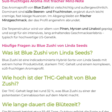
Süß-fruchtiges Aroma mit frischer Minz-Note
Das Aromaprofil von
Blue Zushi
ist vielschichtig und außergewöhnlich.
Dominant sind
süße Beeren- und Fruchtnoten
, ergänzt durch leicht
cremige, fast käsige Nuancen. Im Abgang bleibt ein
frischer
Minzgeschmack
, der das Profil angenehm abrundet.
Die Terpenstruktur wird vor allem von
Pinen, Myrcen und Linalool
gepräg
und sorgt für ein intensives, lang anhaltendes Geschmackserlebnis –
typisch für hochwertige US-Genetik.
Häufige Fragen zu Blue Zushi von Linda Seeds
Was ist Blue Zushi von Linda Seeds?
Blue Zushi ist eine indicadominierte Hybrid-Sorte von Linda Seeds mit
extrem hoher Produktivität, starkem THC-Gehalt und einem komplexen,
süß-fruchtigen Aromaprofil.
Wie hoch ist der THC-Gehalt von Blue
Zushi?
Der THC-Gehalt liegt bei rund 32 %, was Blue Zushi zu einer der
potentesten Cannabissorten auf dem Markt macht.
Wie lange dauert die Blütezeit?
Die Blütezeit beträgt etwa 55–65 Tage. Outdoor erfolgt die Ernte auf der