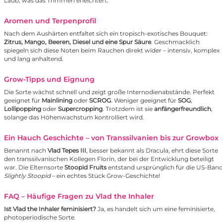
Laub, was das Trimmen erleichtert.
Aromen und Terpenprofil
Nach dem Aushärten entfaltet sich ein tropisch-exotisches Bouquet:
Zitrus, Mango, Beeren, Diesel und eine Spur Säure
. Geschmacklich
spiegeln sich diese Noten beim Rauchen direkt wider – intensiv, komplex
und lang anhaltend.
Grow-Tipps und Eignung
Die Sorte wächst schnell und zeigt große Internodienabstände. Perfekt
geeignet für
Mainlining
oder
SCROG
. Weniger geeignet für
SOG
,
Lollipopping
oder
Supercropping
. Trotzdem ist sie
anfängerfreundlich
,
solange das Höhenwachstum kontrolliert wird.
Ein Hauch Geschichte – von Transsilvanien bis zur Growbox
Benannt nach
Vlad Tepes III
, besser bekannt als Dracula, ehrt diese Sorte
den transsilvanischen Kollegen Florin, der bei der Entwicklung beteiligt
war. Die Elternsorte
Stoopid Fruits
entstand ursprünglich für die US-Ban
Slightly Stoopid
– ein echtes Stück Grow-Geschichte!
FAQ – Häufige Fragen zu Vlad the Inhaler
Ist Vlad the Inhaler feminisiert?
Ja, es handelt sich um eine feminisierte,
photoperiodische Sorte.