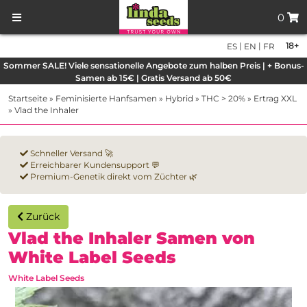
0
|
|
18+
ES
EN
FR
Sommer SALE! Viele sensationelle Angebote zum halben Preis | + Bonus-
Samen ab 15€ | Gratis Versand ab 50€
Startseite
»
Feminisierte Hanfsamen
»
Hybrid
»
THC > 20%
»
Ertrag XXL
»
Vlad the Inhaler
Schneller Versand 🚀
Erreichbarer Kundensupport 💬
Premium-Genetik direkt vom Züchter 🌿
Zurück
Vlad the Inhaler Samen von
White Label Seeds
White Label Seeds