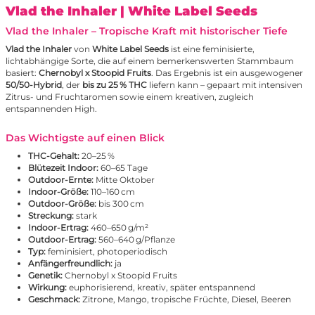
Vlad the Inhaler
| White Label Seeds
Vlad the Inhaler – Tropische Kraft mit historischer Tiefe
Vlad the Inhaler
von
White Label Seeds
ist eine feminisierte,
lichtabhängige Sorte, die auf einem bemerkenswerten Stammbaum
basiert:
Chernobyl x Stoopid Fruits
. Das Ergebnis ist ein ausgewogener
50/50-Hybrid
, der
bis zu 25 % THC
liefern kann – gepaart mit intensiven
Zitrus- und Fruchtaromen sowie einem kreativen, zugleich
entspannenden High.
Das Wichtigste auf einen Blick
THC-Gehalt:
20–25 %
Blütezeit Indoor:
60–65 Tage
Outdoor-Ernte:
Mitte Oktober
Indoor-Größe:
110–160 cm
Outdoor-Größe:
bis 300 cm
Streckung:
stark
Indoor-Ertrag:
460–650 g/m²
Outdoor-Ertrag:
560–640 g/Pflanze
Typ:
feminisiert, photoperiodisch
Anfängerfreundlich:
ja
Genetik:
Chernobyl x Stoopid Fruits
Wirkung:
euphorisierend, kreativ, später entspannend
Geschmack:
Zitrone, Mango, tropische Früchte, Diesel, Beeren