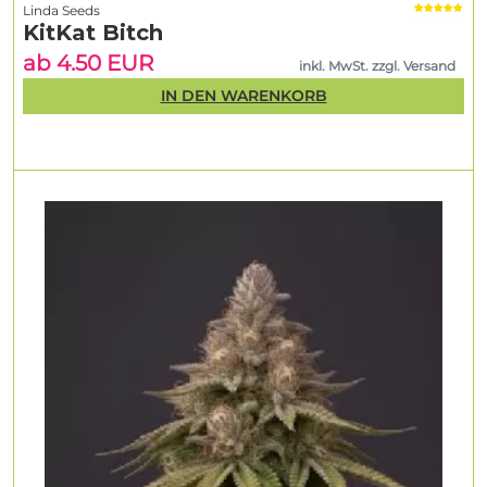
Linda Seeds
KitKat Bitch
ab 4.50 EUR
inkl. MwSt. zzgl. Versand
IN DEN WARENKORB