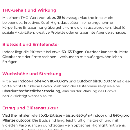
THC-Gehalt und Wirkung
Mit einem THC-Wert von
bis zu 25 %
erzeugt Vlad the Inhaler ein
belebendes, kreatives Kopf-High, das später in eine angenehme
körperliche Entspannung übergeht – ohne dich auszuknocken. Ideal für
soziale Aktivitäten, kreative Projekte oder entspannte Abende zuhause.
Blütezeit und Erntefenster
Indoor liegt die Blütezeit bei etwa
60–65 Tagen
. Outdoor kannst du
Mitte
Oktober
mit der Ernte rechnen – verbunden mit außergewöhnlichen
Erträgen.
Wuchshöhe und Streckung
Mit einer
Indoor-Höhe von 110–160 cm
und
Outdoor bis zu 300 cm
ist dies
Sorte nichts für kleine Boxen. Während der Blütephase zeigt sie eine
überdurchschnittliche Streckung
, was bei der Planung des Grows
berücksichtigt werden sollte.
Ertrag und Blütenstruktur
Vlad the Inhaler
liefert
XXL-Erträge
–
bis zu 650 g/m² indoor
und
640 g pro
Pflanze outdoor
. Die Buds sind lang, leicht luftig, harzreich und mit
violetten Farbnuancen durchzogen – ein optisches Highlight mit wenig