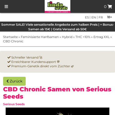
0
|
|
18+
ES
EN
FR
Sommer SALE! Viele sensationelle Angebote zum halben Preis | + Bonus-
Samen ab 15€ | Gratis Versand ab 50€
Startseite
»
Feminisierte Hanfsamen
»
Hybrid
»
THC <10%
»
Ertrag XXL
»
CBD Chronic
Schneller Versand 🚀
Erreichbarer Kundensupport 💬
Premium-Genetik direkt vom Züchter 🌿
Zurück
CBD Chronic Samen von Serious
Seeds
Serious Seeds