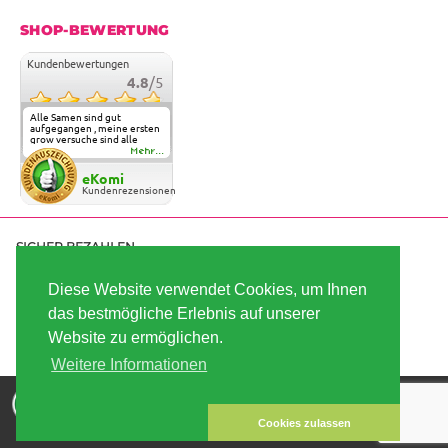
SHOP-BEWERTUNG
Kundenbewertungen
4.8
/5
Alle Samen sind gut
aufgegangen , meine ersten
grow versuche sind alle
geglückt. Die Sorten und
Mehr...
Anbieter Vielfalt
überzeugen sehr . Werde
eKomi
wohl immer hier bestellen !
Kundenrezensionen
SICHER BEZAHLEN
Diese Website verwendet Cookies, um Ihnen
das bestmögliche Erlebnis auf unserer
SCHNELL VERSENDET
Website zu ermöglichen.
Weitere Informationen
Die besten Hanfsamen und Cannabissamen kaufen |
Copyright © 2026
Linda-Seeds.com | Linda Semilla
Cookies zulassen
Alle Preise inklusive Umsatzsteuer zuzüglich Versand.