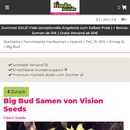
0
|
|
18+
ES
EN
FR
Sommer SALE! Viele sensationelle Angebote zum halben Preis | + Bonus-
Samen ab 15€ | Gratis Versand ab 50€
Startseite
»
Feminisierte Hanfsamen
»
Hybrid
»
THC 15-20%
»
Ertrag XL
»
Big Bud
Schneller Versand 🚀
Erreichbarer Kundensupport 💬
Premium-Genetik direkt vom Züchter 🌿
Zurück
Big Bud Samen von Vision
Seeds
Vision Seeds