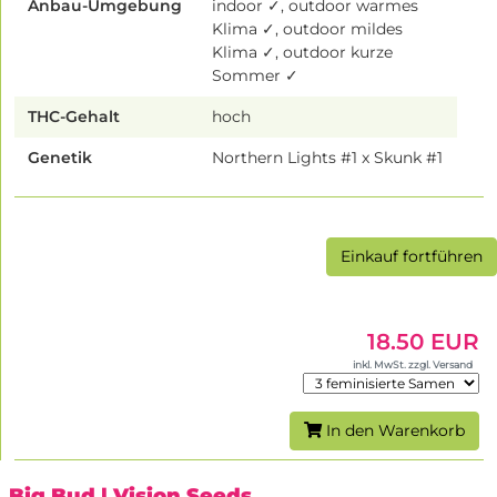
Anbau-Umgebung
indoor ✓, outdoor warmes
Klima ✓, outdoor mildes
Klima ✓, outdoor kurze
Sommer ✓
THC-Gehalt
hoch
Genetik
Northern Lights #1 x Skunk #1
Einkauf fortführen
18.50 EUR
inkl. MwSt. zzgl. Versand
In den Warenkorb
Big Bud
| Vision Seeds