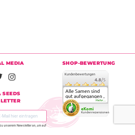
AL MEDIA
SHOP-BEWERTUNG
Kundenbewertungen
4.8
/5
Alle Samen sind
A SEEDS
gut aufgegangen ,
LETTER
meine ersten
Mehr...
grow versuche
eKomi
sind alle geglückt.
Kundenrezensionen
Die Sorten und
Anbieter Vielfalt
zu unserem Newsletter an, um auf
überzeugen sehr .
den zu bleiben.
Werde wohl