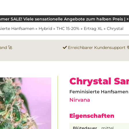
mer SALE! Viele sensationelle Angebote zum halben Preis | +
sierte Hanfsamen
»
Hybrid
»
THC 15-20%
»
Ertrag XL
»
Chrystal
and 🚀
Erreichbarer Kundensupport 
Chrystal S
Feminisierte Hanfsamen |
Nirvana
Eigenschaften
Blütedauer
mittel