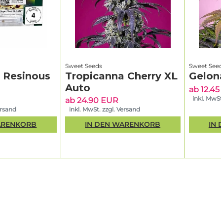
Sweet Seeds
Sweet See
& Resinous
Tropicanna Cherry XL
Gelon
Auto
ab 12.4
inkl. MwSt
ab 24.90 EUR
ersand
inkl. MwSt. zzgl. Versand
ARENKORB
IN DEN WARENKORB
IN