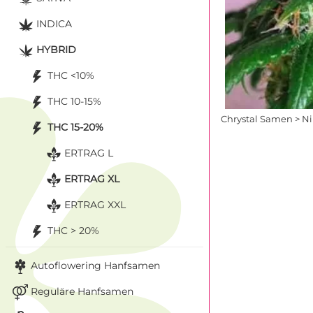
INDICA
HYBRID
THC <10%
THC 10-15%
Chrystal Samen > N
THC 15-20%
ERTRAG L
ERTRAG XL
ERTRAG XXL
THC > 20%
Autoflowering Hanfsamen
Reguläre Hanfsamen