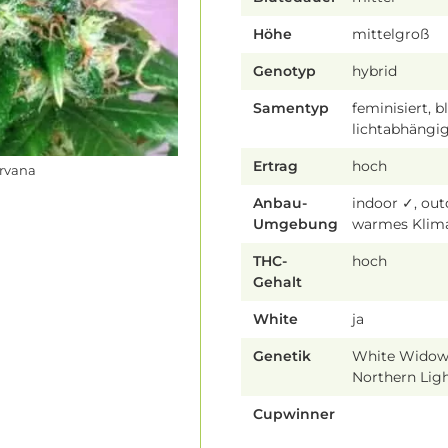
Höhe
mittelgroß
Genotyp
hybrid
Samentyp
feminisiert, b
lichtabhängig
Ertrag
hoch
irvana
Anbau-
indoor ✓, ou
Umgebung
warmes Klim
THC-
hoch
Gehalt
White
ja
Genetik
White Widow
Northern Lig
Cupwinner