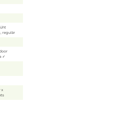
lüht
, regulär
tdoor
a ✓
 x
hts