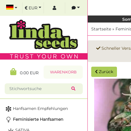
EUR
Som
Startseite
»
Femini
Schneller Vers
Zurück
WARENKORB
0.00 EUR
Hanfsamen Empfehlungen
Feminisierte Hanfsamen
SATIVA