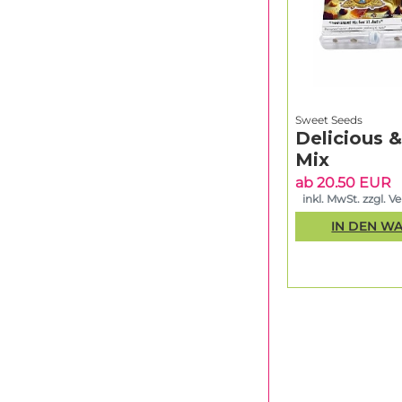
Sweet Seeds
Delicious 
Mix
ab 20.50 EUR
inkl. MwSt. zzgl. V
IN DEN W