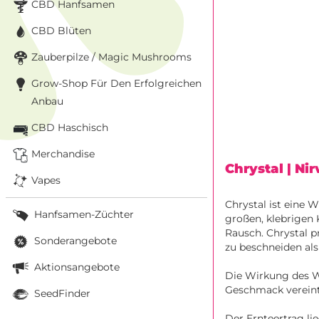
CBD Hanfsamen
CBD Blüten
Zauberpilze / Magic Mushrooms
Grow-Shop Für Den Erfolgreichen
Anbau
CBD Haschisch
Merchandise
Chrystal
| Ni
Vapes
Chrystal ist eine 
Hanfsamen-Züchter
großen, klebrigen
Rausch. Chrystal p
Sonderangebote
zu beschneiden al
Aktionsangebote
Die Wirkung des W
Geschmack vereint 
SeedFinder
Der Ernteertrag l