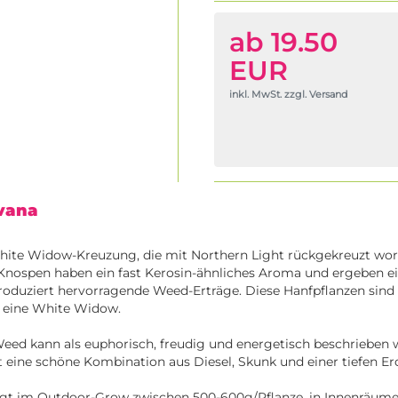
ab 19.50
EUR
inkl. MwSt. zzgl. Versand
rvana
White Widow-Kreuzung, die mit Northern Light rückgekreuzt word
 Knospen haben ein fast Kerosin-ähnliches Aroma und ergeben e
roduziert hervorragende Weed-Erträge. Diese Hanfpflanzen sind v
s eine White Widow.
eed kann als euphorisch, freudig und energetisch beschrieben 
eine schöne Kombination aus Diesel, Skunk und einer tiefen Er
iegt im Outdoor-Grow zwischen 500-600g/Pflanze, in Innenräume