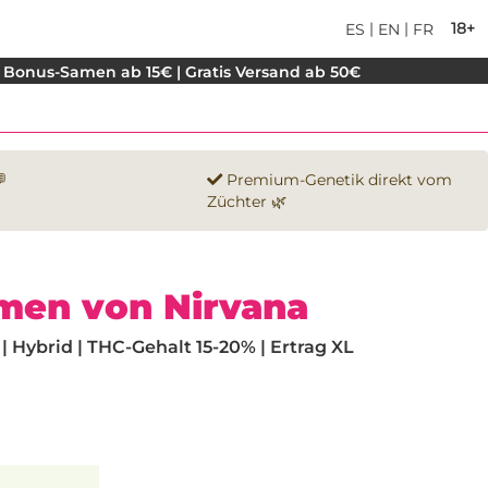
|
|
18+
ES
EN
FR
 Bonus-Samen ab 15€ | Gratis Versand ab 50€

Premium-Genetik direkt vom
Züchter 🌿
amen von Nirvana
 Hybrid | THC-Gehalt 15-20% | Ertrag XL