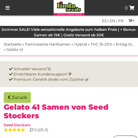
0
|
|
18+
ES
EN
FR
Sommer SALE! Viele sensationelle Angebote zum halben Preis | + Bonus-
Samen ab 15€ | Gratis Versand ab 50€
Startseite
»
Feminisierte Hanfsamen
»
Hybrid
»
THC 15-20%
»
Ertrag XL
»
Gelato 41
Schneller Versand 🚀
Erreichbarer Kundensupport 💬
Premium-Genetik direkt vom Züchter 🌿
Zurück
Gelato 41 Samen von Seed
Stockers
Seed Stockers
5.0/5 (1)