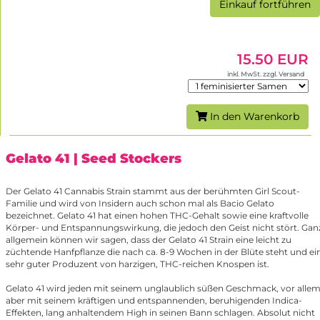
Einkauf fortführen
15.50 EUR
inkl. MwSt. zzgl. Versand
In den Warenkorb
Gelato 41
| Seed Stockers
Der Gelato 41 Cannabis Strain stammt aus der berühmten Girl Scout-
Familie und wird von Insidern auch schon mal als Bacio Gelato
bezeichnet. Gelato 41 hat einen hohen THC-Gehalt sowie eine kraftvolle
Körper- und Entspannungswirkung, die jedoch den Geist nicht stört. Gan
allgemein können wir sagen, dass der Gelato 41 Strain eine leicht zu
züchtende Hanfpflanze die nach ca. 8-9 Wochen in der Blüte steht und ei
sehr guter Produzent von harzigen, THC-reichen Knospen ist.
Gelato 41 wird jeden mit seinem unglaublich süßen Geschmack, vor alle
aber mit seinem kräftigen und entspannenden, beruhigenden Indica-
Effekten, lang anhaltendem High in seinen Bann schlagen. Absolut nicht