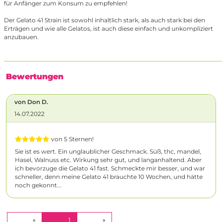
für Anfänger zum Konsum zu empfehlen!
Der Gelato 41 Strain ist sowohl inhaltlich stark, als auch stark bei den
Erträgen und wie alle Gelatos, ist auch diese einfach und unkompliziert
anzubauen.
Bewertungen
von Don D.
14.07.2022
von 5 Sternen!
Sie ist es wert. Ein unglaublicher Geschmack. Süß, thc, mandel,
Hasel, Walnuss etc. Wirkung sehr gut, und langanhaltend. Aber
ich bevorzuge die Gelato 41 fast. Schmeckte mir besser, und war
schneller, denn meine Gelato 41 brauchte 10 Wochen, und hätte
noch gekonnt...
(CURRENT)
«
1
»