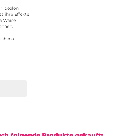
r idealen
s ihre Effekte
se Weise
können.
rechend
uch folgende Produkte gekauft: