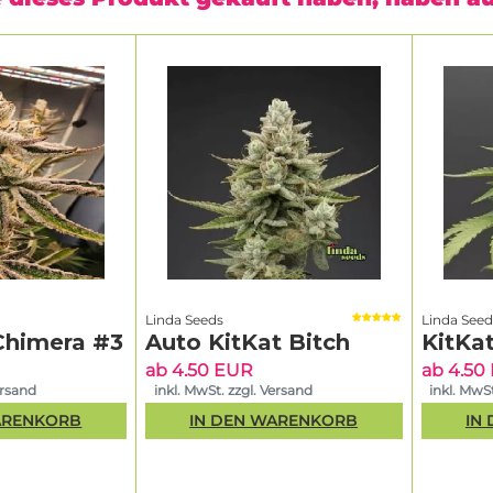
Linda Seeds
Linda Seed
Chimera #3
Auto KitKat Bitch
KitKat
ab 4.50 EUR
ab 4.50
ersand
inkl. MwSt. zzgl. Versand
inkl. MwSt
ARENKORB
IN DEN WARENKORB
IN