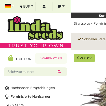
EUR
Som
Startseite
»
Femini
Schneller Vers
Zurück
WARENKORB
0.00 EUR
Hanfsamen Empfehlungen
Feminisierte Hanfsamen
SATIVA