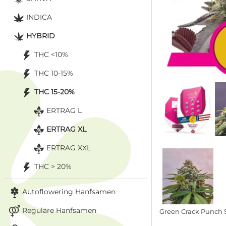
INDICA
HYBRID
THC <10%
THC 10-15%
THC 15-20%
ERTRAG L
ERTRAG XL
ERTRAG XXL
THC > 20%
Autoflowering Hanfsamen
Reguläre Hanfsamen
Green Crack Punch 