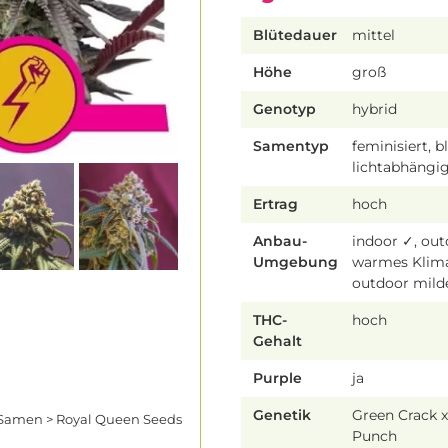
Blütedauer
mittel
Höhe
groß
Genotyp
hybrid
Samentyp
feminisiert, b
lichtabhängi
Ertrag
hoch
Anbau-
indoor ✓, ou
Umgebung
warmes Klim
outdoor mild
THC-
hoch
Gehalt
Purple
ja
Genetik
Green Crack x
Samen > Royal Queen Seeds
Punch