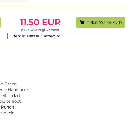
11.50 EUR
In den Warenkorb
inkl. MwSt. zzgl. Versand
nd Green
rte Hanfsorte,
l lindert.
e es liebt,
k Punch
sigkeit