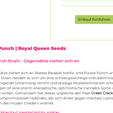
Einkauf fortführen
 Punch
| Royal Queen Seeds
ch Strain - Gegensätze ziehen sich an
tze ziehen sich an. Bestes Beispiel hierfür sind Purple Punch u
 Strain handelt es sich um eine schwergewichtige indicadominie
eruhigende Umarmung nimmt und etwaige Muskelschmerzen schnel
en ist eine enorm energetische, optimistische Cannabis-Sorte, di
u wirken. Gemeinsam hat dieses ungleiche den Paar
Green Crac
kompromisslosen Hybriden, der sich direkt gegen mentale Lustlo
ch den müden Gliedern widmet.