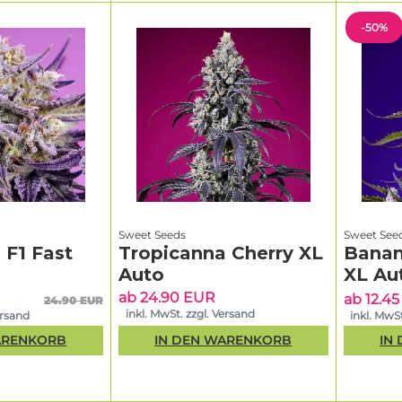
-50%
Sweet Seeds
Sweet See
 F1 Fast
Tropicanna Cherry XL
Banan
Auto
XL Au
ab 24.90 EUR
ab 12.4
24.90 EUR
inkl. MwSt. zzgl. Versand
ersand
inkl. MwSt
ARENKORB
IN DEN WARENKORB
IN