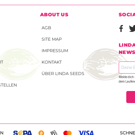
ABOUT US
SOCI
AGB
SITE MAP
LIND
IMPRESSUM
NEWS
IT
KONTAKT
ÜBER LINDA SEEDS
Melde dich 
dem Laufen
TELLEN
EN
SCHNE