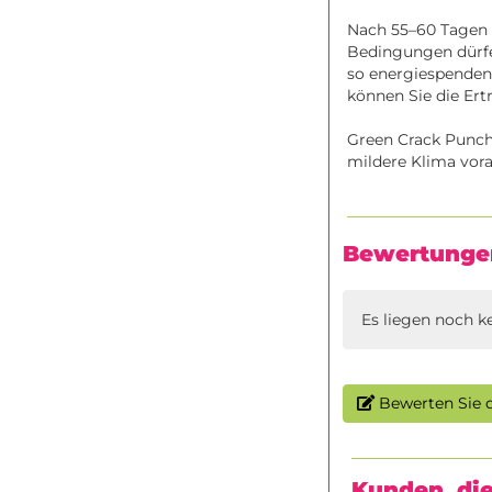
Nach 55–60 Tagen i
Bedingungen dürfen
so energiespendend
können Sie die Ert
Green Crack Punch 
mildere Klima vora
Bewertunge
Es liegen noch k
Bewerten Sie d
Kunden, die