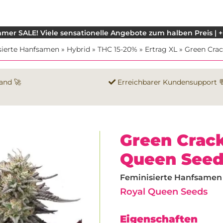
mer SALE! Viele sensationelle Angebote zum halben Preis | +
sierte Hanfsamen
»
Hybrid
»
THC 15-20%
»
Ertrag XL
»
Green Cra
and 🚀
Erreichbarer Kundensupport 
Green Crac
Queen Seed
Feminisierte Hanfsamen |
Royal Queen Seeds
Eigenschaften