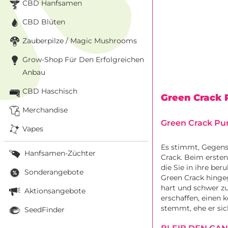
CBD Hanfsamen
CBD Blüten
Zauberpilze / Magic Mushrooms
Grow-Shop Für Den Erfolgreichen
Anbau
CBD Haschisch
Green Crack
Merchandise
Green Crack Pun
Vapes
Es stimmt, Gegensä
Hanfsamen-Züchter
Crack. Beim ersten
die Sie in ihre b
Sonderangebote
Green Crack hingeg
hart und schwer z
Aktionsangebote
erschaffen, einen 
stemmt, ehe er si
SeedFinder