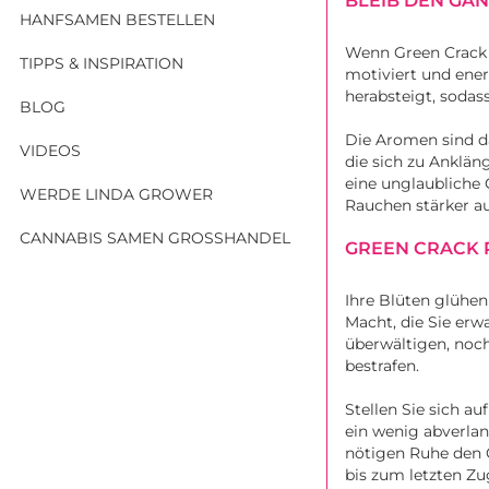
BLEIB DEN GA
HANFSAMEN BESTELLEN
Wenn Green Crack 
TIPPS & INSPIRATION
motiviert und ener
herabsteigt, sodas
BLOG
Die Aromen sind da
VIDEOS
die sich zu Anklä
eine unglaubliche 
WERDE LINDA GROWER
Rauchen stärker au
CANNABIS SAMEN GROSSHANDEL
GREEN CRACK P
Ihre Blüten glühen
Macht, die Sie erw
überwältigen, noc
bestrafen.
Stellen Sie sich 
ein wenig abverla
nötigen Ruhe den 
bis zum letzten Zu