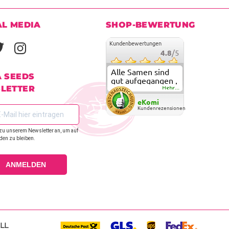
AL MEDIA
SHOP-BEWERTUNG
Kundenbewertungen
4.8
/5
Alle Samen sind
A SEEDS
gut aufgegangen ,
LETTER
meine ersten
Mehr...
grow versuche
eKomi
sind alle geglückt.
Kundenrezensionen
Die Sorten und
Anbieter Vielfalt
zu unserem Newsletter an, um auf
überzeugen sehr .
den zu bleiben.
Werde wohl
immer hier
bestellen !
ANMELDEN
LL