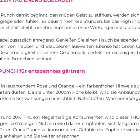
NZEN TAG ENERGIEGELADEN
Punch damit beginnt, den müden Geist zu stärken, werden sich 
giegeladen fühlen. Es dauert mehrere Stunden, bis das High in 
s viel Zeit bleibt, um ihre euphorisierende Wirkungen voll auszu
bei zusätzlich anregend. Genießen Sie einen Hauch belebender Z
ngen von Trauben und Blaubeeren ausweiten. Ebenso hat Green 
Geschmeidigkeit in seinem Geschmack, perfekt für diejenigen, b
f die Bronchien schlägt.
UNCH für entspanntes gärtnern
 in leuchtendem Rosa und Orange – ein farbenfroher Hinweis auf
arten dürfen. Da sie unter 200cm Höhe bleibt, wird sie Anbauno
h kleine Schwankungen hinsichtlich Nährstoffen, Wasserversorg
auf rund 20% THC ein. Regelmäßige Konsumenten wird dieser THC
ngen, erstmaligen Nutzern wird daher empfohlen, sich langsam 
Grren Crack Punch zu konsumieren. Gefühle der Euphorie werd
g anhalten und Sie weiter anspornen.