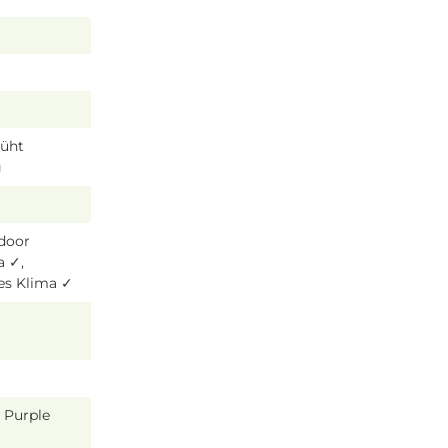
lüht
g
tdoor
a ✓,
es Klima ✓
 Purple