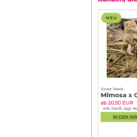
N E U
Sweet Seeds
Mimosa x 
ab 20.50 EUR
inkl. MwSt. zzgl. V
IN DEN W