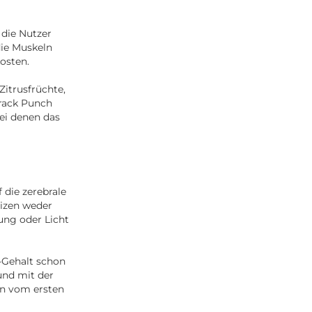
die Nutzer
die Muskeln
kosten.
itrusfrüchte,
Crack Punch
ei denen das
 die zerebrale
vizen weder
ung oder Licht
-Gehalt schon
und mit der
en vom ersten