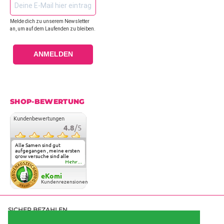
Melde dich zu unserem Newsletter
an, um auf dem Laufenden zu bleiben.
ANMELDEN
SHOP-BEWERTUNG
Kundenbewertungen
4.8
/5
Alle Samen sind gut
aufgegangen , meine ersten
grow versuche sind alle
geglückt. Die Sorten und
Mehr...
Anbieter Vielfalt
überzeugen sehr . Werde
eKomi
wohl immer hier bestellen !
Kundenrezensionen
SICHER BEZAHLEN