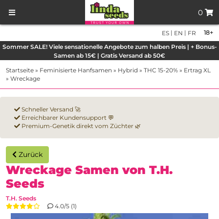
0
|
|
18+
ES
EN
FR
Sommer SALE! Viele sensationelle Angebote zum halben Preis | + Bonus-
Samen ab 15€ | Gratis Versand ab 50€
Startseite
»
Feminisierte Hanfsamen
»
Hybrid
»
THC 15-20%
»
Ertrag XL
»
Wreckage
Schneller Versand 🚀
Erreichbarer Kundensupport 💬
Premium-Genetik direkt vom Züchter 🌿
Zurück
Wreckage Samen von T.H.
Seeds
T.H. Seeds
4.0/5 (1)