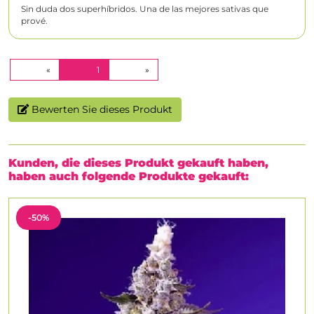
Sin duda dos superhíbridos. Una de las mejores sativas que
prové.
(CURRENT)
«
1
»
Bewerten Sie dieses Produkt
Kunden, die dieses Produkt gekauft haben,
haben auch folgende Produkte gekauft:
-50%