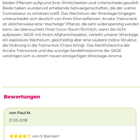
beiden Pflanzen aufgrund ihrer Ähnlichkeiten und Unterschiede gewählt.
Beide haben wundervoll erhebende Sativaeigenschaften, die der wahre
Connaisseur zu schätzen weiß. Das Wachstum der Wreckage hingegen
unterschiedet sich deutlich von ihren Elternpflanzen. Arcata-Trainwreck
ist üblicherweise eine "stachelige" Pflanze, die sehr widerspenstig werden
kann, sie überwuchert Ihren Grow-Raum förmlich, wenn Sie nicht
aufpassen. SAGE mit ihrem Afghanicharakter, verleiht unserer Wreckage
ein explosives Wachstum, gleichzeitig aber eine saubere Indica-Struktur,
die Ordnung in die Trainwreck-Chaos bringt. Das Mentholaroma der
Arcata-Trainwreck und das würzige Sandelholzaroma der SAGE
vereinigen sich zu einem neuen einzigartigen Wreckage-Aroma.
Bewertungen
von Paul M.
21.05.2018
von 5 Sternen!