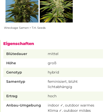
Wreckage Samen > T.H. Seeds
Eigenschaften
Blütedauer
mittel
Höhe
groß
Genotyp
hybrid
Samentyp
feminisiert, blüht
lichtabhängig
Ertrag
hoch
Anbau-Umgebung
indoor ✓, outdoor warmes
Klima ✓, outdoor mildes