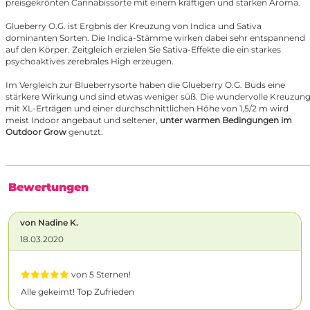
preisgekrönten Cannabissorte mit einem kräftigen und starken Aroma.
Glueberry O.G. ist Ergbnis der Kreuzung von Indica und Sativa
dominanten Sorten. Die Indica-Stämme wirken dabei sehr entspannend
auf den Körper. Zeitgleich erzielen Sie Sativa-Effekte die ein starkes
psychoaktives zerebrales High erzeugen.
Im Vergleich zur Blueberrysorte haben die Glueberry O.G. Buds eine
stärkere Wirkung und sind etwas weniger süß. Die wundervolle Kreuzun
mit XL-Erträgen und einer durchschnittlichen Höhe von 1,5/2 m wird
meist Indoor angebaut und seltener,
unter warmen Bedingungen im
Outdoor Grow
genutzt.
Bewertungen
von Nadine K.
18.03.2020
von 5 Sternen!
Alle gekeimt! Top Zufrieden