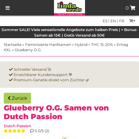
0
|
|
18+
ES
EN
FR
Sommer SALE! Viele sensationelle Angebote zum halben Preis | + Bonus-
Samen ab 15€ | Gratis Versand ab 50€
Startseite
»
Feminisierte Hanfsamen
»
Hybrid
»
THC 15-20%
»
Ertrag
XXL
»
Glueberry O.G.
Schneller Versand 🚀
Erreichbarer Kundensupport 💬
Premium-Genetik direkt vom Züchter 🌿
Zurück
Glueberry O.G. Samen von
Dutch Passion
Dutch Passion
5.0/5 (2)