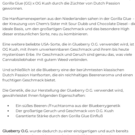
Gorilla Glue (GG) x OG Kush durch die Züchter von Dutch Passion
gewonnen.
Die Hanfsamenexperten aus den Niederlanden sahen in der Gorilla Glue -
der Kreuzung von Chem's Sister mit Sour Dubb und Chocolate Diesel - di
ideale Basis, um den großartigen Geschmack und das besondere High
dieser erstaunlichen Sorte, neu zu kombinieren.
Eine weitere beliebte USA-Sorte, die in Glueberry O.G. verwendet wird, ist
OG Kush, mit ihrem unverkennbaren Geschmack und ihrem bis heute
mysteriösen Erbe. Ihr Geschmack und Geruch sind genau das, was viele
Cannabisliebhaber mit gutem Weed verbinden.
Und schließlich ist die Blueberry eine der berühmtesten klassischen
Dutch Passion Hanfsorten, die ein reichhaltiges Beerenaroma und einen
fruchtigen Geschmack bietet.
Die Genetik, die zur Herstellung der Glueberry O.G. verwendet wird,
gewährleistet Ihnen folgenden Eigenschaften:
Ein süßes Beeren-/Fruchtaroma aus der Blueberrygenetik
Der großartige Geruch und Geschmack von O.G. Kush
Garantierte Stärke durch den Gorilla Glue Einfluß
Glueberry O.G.
wurde dadurch zu einer einzigartigen und auch bereits