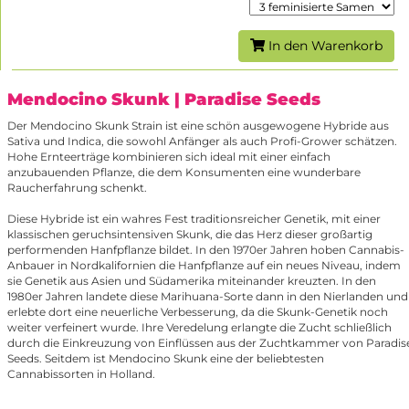
In den Warenkorb
Mendocino Skunk
| Paradise Seeds
Der Mendocino Skunk Strain ist eine schön ausgewogene Hybride aus
Sativa und Indica, die sowohl Anfänger als auch Profi-Grower schätzen.
Hohe Ernteerträge kombinieren sich ideal mit einer einfach
anzubauenden Pflanze, die dem Konsumenten eine wunderbare
Raucherfahrung schenkt.
Diese Hybride ist ein wahres Fest traditionsreicher Genetik, mit einer
klassischen geruchsintensiven Skunk, die das Herz dieser großartig
performenden Hanfpflanze bildet. In den 1970er Jahren hoben Cannabis-
Anbauer in Nordkalifornien die Hanfpflanze auf ein neues Niveau, indem
sie Genetik aus Asien und Südamerika miteinander kreuzten. In den
1980er Jahren landete diese Marihuana-Sorte dann in den Nierlanden und
erlebte dort eine neuerliche Verbesserung, da die Skunk-Genetik noch
weiter verfeinert wurde. Ihre Veredelung erlangte die Zucht schließlich
durch die Einkreuzung von Einflüssen aus der Zuchtkammer von Paradis
Seeds. Seitdem ist Mendocino Skunk eine der beliebtesten
Cannabissorten in Holland.