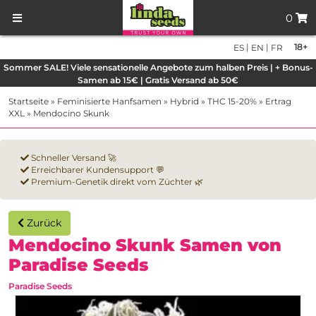
0
|
|
18+
ES
EN
FR
Sommer SALE! Viele sensationelle Angebote zum halben Preis | + Bonus-
Samen ab 15€ | Gratis Versand ab 50€
Startseite
»
Feminisierte Hanfsamen
»
Hybrid
»
THC 15-20%
»
Ertrag
XXL
»
Mendocino Skunk
Schneller Versand 🚀
Erreichbarer Kundensupport 💬
Premium-Genetik direkt vom Züchter 🌿
Zurück
Mendocino Skunk Samen von
Paradise Seeds
Paradise Seeds