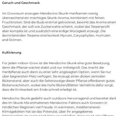
Geruch und Geschmack
Im Growraum erzeugen Mendocino Skunk-Hanfsamen wenig
überraschend ein mächtiges Skunk-Aroma, kombiniert mit feinen
Fruchtnoten. Sind die Buds erstmal getrocknet, bewirkt das Aroma einen
Geschmack, der süß wie Zuckerwatte scheint, wobei das Terpenprofil
aber komplex ist und zusätzlich eine erdige Würzigkeit erzeugt. Die
dominierenden Terpene sind konkret Myrcen, Caryophyllen, Humulen
and Ocimen.
Kultivierung
Für jeden Indoor-Grow ist die Mendocino Skunk eine gute Besetzung,
denn die Pflanze wächst stabil und nur mittelgroß. Das macht die
Hanfpflanze auch dann zu einer sehr angesagten Option, wenn Sie nur
über begrenzten Platz verfügen. Sie erzeugt einen dicken zentralen
Blütenstand, aber auch die Seitenzweige dieser Pflanze offenbaren gutes
Blütenwachstum, wobei das hohe Blüten/Blätter-Verhältnis dafür sorgt,
dass die Erntearbeit am Ende schnell erledigt ist.
Mendocino Skunk gedeiht auch outdoors hervorragend und bereitet dan
des im Skunk-Mix enthaltenen Mendocino-Faktors auch Growern in
nördlichen Regionen viel Freude. In wärmeren, mediterraneren
Klimagebieten hat sie das Potenzial, über ihr angegebenes
Ertragsoptimum sogar noch hinauszuschießen, denn sie ist eine Pflanze,