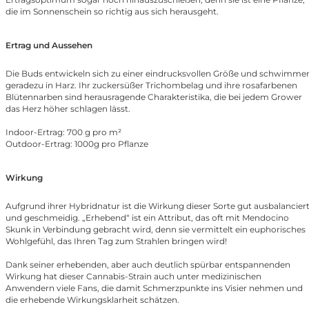
die im Sonnenschein so richtig aus sich herausgeht.
Ertrag und Aussehen
Die Buds entwickeln sich zu einer eindrucksvollen Größe und schwimme
geradezu in Harz. Ihr zuckersüßer Trichombelag und ihre rosafarbenen
Blütennarben sind herausragende Charakteristika, die bei jedem Grower
das Herz höher schlagen lässt.
Indoor-Ertrag: 700 g pro m²
Outdoor-Ertrag: 1000g pro Pflanze
Wirkung
Aufgrund ihrer Hybridnatur ist die Wirkung dieser Sorte gut ausbalancier
und geschmeidig. „Erhebend“ ist ein Attribut, das oft mit Mendocino
Skunk in Verbindung gebracht wird, denn sie vermittelt ein euphorisches
Wohlgefühl, das Ihren Tag zum Strahlen bringen wird!
Dank seiner erhebenden, aber auch deutlich spürbar entspannenden
Wirkung hat dieser Cannabis-Strain auch unter medizinischen
Anwendern viele Fans, die damit Schmerzpunkte ins Visier nehmen und
die erhebende Wirkungsklarheit schätzen.