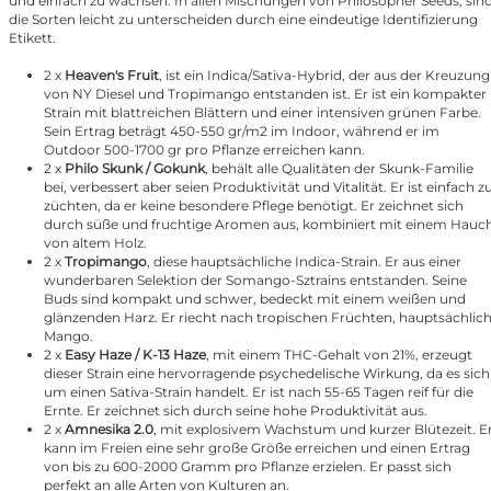
und einfach zu wachsen. In allen Mischungen von Philosopher Seeds, sin
die Sorten leicht zu unterscheiden durch eine eindeutige Identifizierung
Etikett.
2 x
Heaven's Fruit
, ist ein Indica/Sativa-Hybrid, der aus der Kreuzung
von NY Diesel und Tropimango entstanden ist. Er ist ein kompakter
Strain mit blattreichen Blättern und einer intensiven grünen Farbe.
Sein Ertrag beträgt 450-550 gr/m2 im Indoor, während er im
Outdoor 500-1700 gr pro Pflanze erreichen kann.
2 x
Philo Skunk / Gokunk
, behält alle Qualitäten der Skunk-Familie
bei, verbessert aber seien Produktivität und Vitalität. Er ist einfach z
züchten, da er keine besondere Pflege benötigt. Er zeichnet sich
durch süße und fruchtige Aromen aus, kombiniert mit einem Hauc
von altem Holz.
2 x
Tropimango
, diese hauptsächliche Indica-Strain. Er aus einer
wunderbaren Selektion der Somango-Sztrains entstanden. Seine
Buds sind kompakt und schwer, bedeckt mit einem weißen und
glänzenden Harz. Er riecht nach tropischen Früchten, hauptsächlic
Mango.
2 x
Easy Haze / K-13 Haze
, mit einem THC-Gehalt von 21%, erzeugt
dieser Strain eine hervorragende psychedelische Wirkung, da es sich
um einen Sativa-Strain handelt. Er ist nach 55-65 Tagen reif für die
Ernte. Er zeichnet sich durch seine hohe Produktivität aus.
2 x
Amnesika 2.0
, mit explosivem Wachstum und kurzer Blütezeit. E
kann im Freien eine sehr große Größe erreichen und einen Ertrag
von bis zu 600-2000 Gramm pro Pflanze erzielen. Er passt sich
perfekt an alle Arten von Kulturen an.