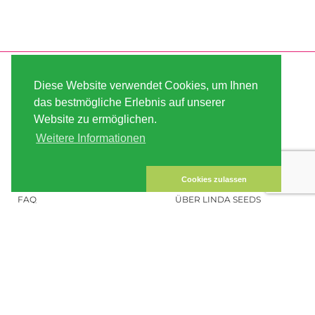
SERVICE
ABOUT US
Diese Website verwendet Cookies, um Ihnen
VERSAND
AGB
das bestmögliche Erlebnis auf unserer
Website zu ermöglichen.
ZAHLUNG
SITE MAP
Weitere Informationen
KUNDEN-KONTO
IMPRESSUM
DATENSICHERHEIT
KONTAKT
Cookies zulassen
FAQ
ÜBER LINDA SEEDS
HANFSAMEN BESTELLEN
SOCIAL MEDIA