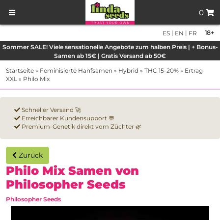
0
|
|
18+
ES
EN
FR
Sommer SALE! Viele sensationelle Angebote zum halben Preis | + Bonus-
Samen ab 15€ | Gratis Versand ab 50€
Startseite
»
Feminisierte Hanfsamen
»
Hybrid
»
THC 15-20%
»
Ertrag
XXL
»
Philo Mix
Schneller Versand 🚀
Erreichbarer Kundensupport 💬
Premium-Genetik direkt vom Züchter 🌿
Zurück
Philo Mix Samen von
Philosopher Seeds
Philosopher Seeds