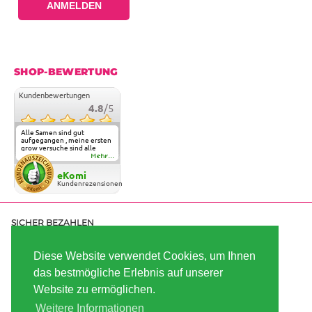
ANMELDEN
SHOP-BEWERTUNG
Kundenbewertungen
4.8
/5
Alle Samen sind gut
aufgegangen , meine ersten
grow versuche sind alle
geglückt. Die Sorten und
Mehr...
Anbieter Vielfalt
überzeugen sehr . Werde
eKomi
wohl immer hier bestellen !
Kundenrezensionen
SICHER BEZAHLEN
Diese Website verwendet Cookies, um Ihnen
SCHNELL VERSENDET
das bestmögliche Erlebnis auf unserer
Website zu ermöglichen.
Weitere Informationen