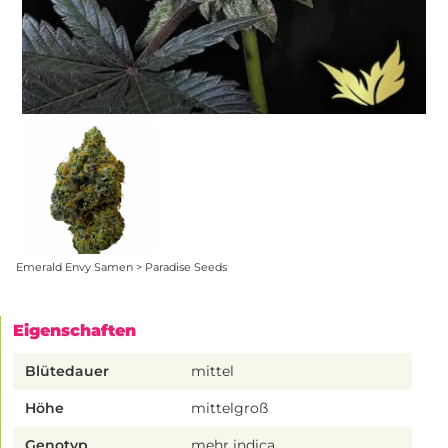
Emerald Envy Samen > Paradise Seeds
Eigenschaften
Blütedauer
mittel
Höhe
mittelgroß
Genotyp
mehr indica