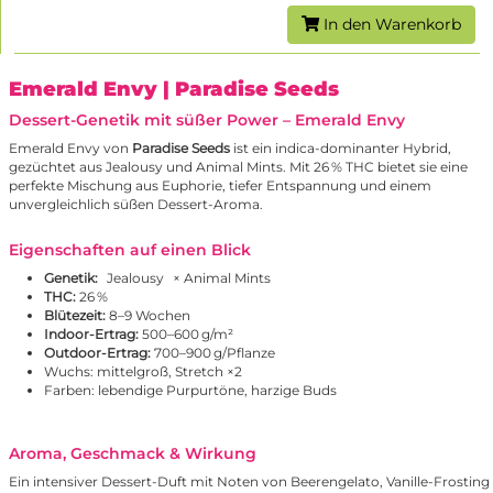
In den Warenkorb
Emerald Envy
| Paradise Seeds
Dessert-Genetik mit süßer Power – Emerald Envy
Emerald Envy von
Paradise Seeds
ist ein indica-dominanter Hybrid,
gezüchtet aus Jealousy und Animal Mints. Mit 26 % THC bietet sie eine
perfekte Mischung aus Euphorie, tiefer Entspannung und einem
unvergleichlich süßen Dessert-Aroma.
Eigenschaften auf einen Blick
Genetik:
Jealousy
× Animal Mints
THC:
26 %
Blütezeit:
8–9 Wochen
Indoor-Ertrag:
500–600 g/m²
Outdoor-Ertrag:
700–900 g/Pflanze
Wuchs: mittelgroß, Stretch ×2
Farben: lebendige Purpurtöne, harzige Buds
Aroma, Geschmack & Wirkung
Ein intensiver Dessert-Duft mit Noten von Beerengelato, Vanille-Frosting