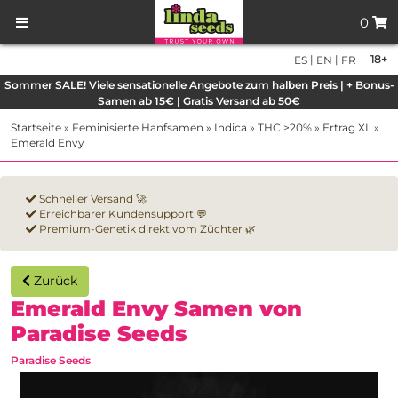
0
|
|
18+
ES
EN
FR
Sommer SALE! Viele sensationelle Angebote zum halben Preis | + Bonus-
Samen ab 15€ | Gratis Versand ab 50€
Startseite
»
Feminisierte Hanfsamen
»
Indica
»
THC >20%
»
Ertrag XL
»
Emerald Envy
Schneller Versand 🚀
Erreichbarer Kundensupport 💬
Premium-Genetik direkt vom Züchter 🌿
Zurück
Emerald Envy Samen von
Paradise Seeds
Paradise Seeds