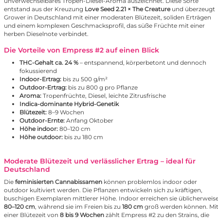
unverwechselbares Tropen-Diesel-Aroma auszeichnet. Diese Sorte
entstand aus der Kreuzung
Love Seed 2.21 × The Creature
und überzeugt
Grower in Deutschland mit einer moderaten Blütezeit, soliden Erträgen
und einem komplexen Geschmacksprofil, das süße Früchte mit einer
herben Dieselnote verbindet.
Die Vorteile von Empress #2 auf einen Blick
THC-Gehalt ca. 24 %
– entspannend, körperbetont und dennoch
fokussierend
Indoor-Ertrag:
bis zu 500 g/m²
Outdoor-Ertrag:
bis zu 800 g pro Pflanze
Aroma:
Tropenfrüchte, Diesel, leichte Zitrusfrische
Indica-dominante Hybrid-Genetik
Blütezeit:
8–9 Wochen
Outdoor-Ernte:
Anfang Oktober
Höhe indoor:
80–120 cm
Höhe outdoor:
bis zu 180 cm
Moderate Blütezeit und verlässlicher Ertrag – ideal für
Deutschland
Die
feminisierten Cannabissamen
können problemlos indoor oder
outdoor kultiviert werden. Die Pflanzen entwickeln sich zu kräftigen,
buschigen Exemplaren mittlerer Höhe. Indoor erreichen sie üblicherweis
80–120 cm
, während sie im Freien bis zu
180 cm
groß werden können. Mi
einer Blütezeit von
8 bis 9 Wochen
zählt Empress #2 zu den Strains, die