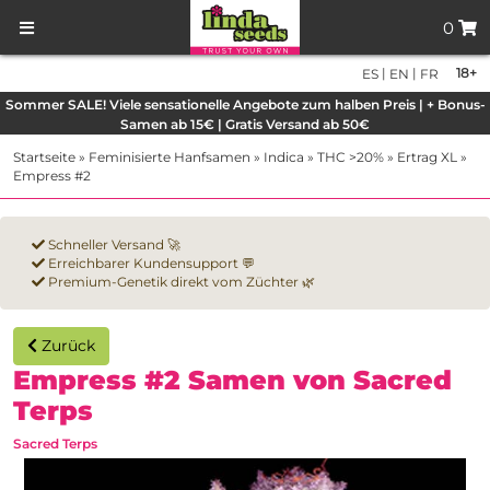
0
|
|
18+
ES
EN
FR
Sommer SALE! Viele sensationelle Angebote zum halben Preis | + Bonus-
Samen ab 15€ | Gratis Versand ab 50€
Startseite
»
Feminisierte Hanfsamen
»
Indica
»
THC >20%
»
Ertrag XL
»
Empress #2
Schneller Versand 🚀
Erreichbarer Kundensupport 💬
Premium-Genetik direkt vom Züchter 🌿
Zurück
Empress #2 Samen von Sacred
Terps
Sacred Terps