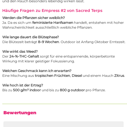
und den Rauch besonders lebendig wirken lässt.
Häufige Fragen zu Empress #2 von Sacred Terps
Werden die Pflanzen sicher weiblich?
Ja. Da es sich um
feminisierte Hanfsamen
handelt, entstehen mit hoher
Wahrscheinlichkeit ausschließlich weibliche Pflanzen.
Wie lange dauert die Blütephase?
Die Blütezeit beträgt
8–9 Wochen
. Outdoor ist Anfang Oktober Erntezeit.
Wie wirkt das Weed?
Der
24-%-THC-Gehalt
sorgt für eine entspannende, körperbetonte
Wirkung mit klarer geistiger Fokussierung.
Welchen Geschmack kann ich erwarten?
Eine Mischung aus
tropischen Früchten
,
Diesel
und einem Hauch
Zitrus
.
Wie hoch ist der Ertrag?
Bis zu
500 g/m² indoor
und bis zu
800 g outdoor
pro Pflanze.
Bewertungen