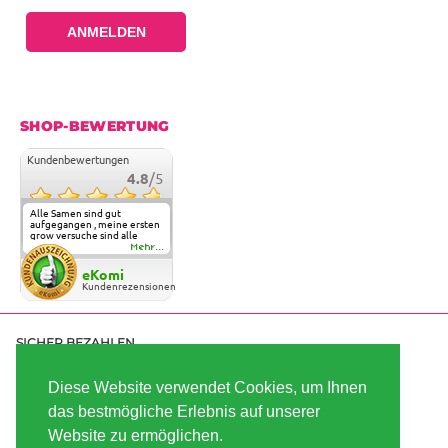
ANMELDEN
SHOP-BEWERTUNG
Kundenbewertungen
4.8
/5
Alle Samen sind gut
aufgegangen , meine ersten
grow versuche sind alle
geglückt. Die Sorten und
Mehr...
Anbieter Vielfalt
überzeugen sehr . Werde
eKomi
wohl immer hier bestellen !
Kundenrezensionen
SICHER BEZAHLEN
Diese Website verwendet Cookies, um Ihnen
das bestmögliche Erlebnis auf unserer
SCHNELL VERSENDET
Website zu ermöglichen.