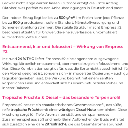
Grower nicht lange warten lassen. Outdoor erfolgt die Ernte Anfang
Oktober, was perfekt zu den Anbaubedingungen in Deutschland passt.
Der Indoor-Ertrag liegt bei bis zu
500 g/m²
. Im Freien kann jede Pflanze
bis zu
800 g
produzieren, sofern Standort, Nährstoffversorgung und
Sonneneinstrahlung stimmen. Die stabile Struktur macht Empress #2
besonders attraktiv für Grower, die eine zuverlässige, unkompliziert
kultivierbare Sorte suchen.
Entspannend, klar und fokussiert – Wirkung von Empress
#2
Mit rund
24 % THC
liefert Empress #2 eine angenehm ausgewogene
Wirkung: körperlich entspannend, aber mental zugleich fokussierend un
klar. Diese Kombination sorgt dafür, dass die Sorte nicht ausschließlich fü
den Abend geeignet ist, sondern sich – in moderater Dosierung – auch gu
tagsüber genießen lässt. Die Wirkung beginnt mit einem sanften
körperlichen Ease und entwickelt sich zu einem Gefühl tiefer Ruhe und
innerer Balance.
Tropische Früchte & Diesel – das besondere Terpenprofil
Empress #2 besitzt ein charakteristisches Geschmacksprofil, das süße,
reife
tropische Früchte
mit einer
würzigen Diesel-Note
kombiniert. Diese
Mischung sorgt für Tiefe, Aromaintensität und ein spannendes
Zusammenspiel aus süß und herb. Beim Aufbrechen der Buds entfaltet
sich zusätzlich eine klare
Zitrusfrische
, die das Gesamtaroma abrundet