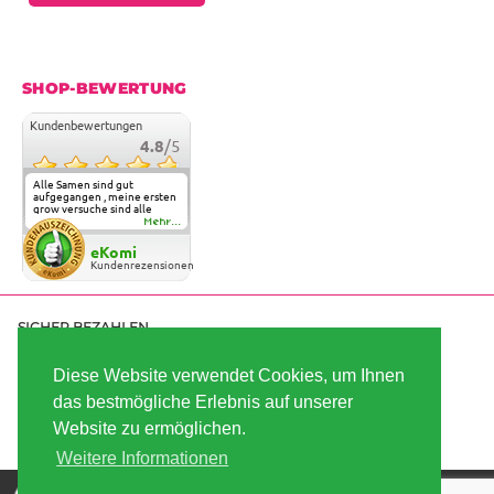
SHOP-BEWERTUNG
Kundenbewertungen
4.8
/5
Alle Samen sind gut
aufgegangen , meine ersten
grow versuche sind alle
geglückt. Die Sorten und
Mehr...
Anbieter Vielfalt
überzeugen sehr . Werde
eKomi
wohl immer hier bestellen !
Kundenrezensionen
SICHER BEZAHLEN
Diese Website verwendet Cookies, um Ihnen
das bestmögliche Erlebnis auf unserer
SCHNELL VERSENDET
Website zu ermöglichen.
Weitere Informationen
Die besten Hanfsamen und Cannabissamen kaufen |