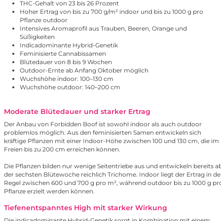
THC-Gehalt von 23 bis 26 Prozent
Hoher Ertrag von bis zu 700 g/m² indoor und bis zu 1000 g pro
Pflanze outdoor
Intensives Aromaprofil aus Trauben, Beeren, Orange und
Süßigkeiten
Indicadominante Hybrid-Genetik
Feminisierte Cannabissamen
Blütedauer von 8 bis 9 Wochen
Outdoor-Ernte ab Anfang Oktober möglich
Wuchshöhe indoor: 100–130 cm
Wuchshöhe outdoor: 140–200 cm
Moderate Blütedauer und starker Ertrag
Der Anbau von Forbidden Boof ist sowohl indoor als auch outdoor
problemlos möglich. Aus den feminisierten Samen entwickeln sich
kräftige Pflanzen mit einer Indoor-Höhe zwischen 100 und 130 cm, die im
Freien bis zu 200 cm erreichen können.
Die Pflanzen bilden nur wenige Seitentriebe aus und entwickeln bereits a
der sechsten Blütewoche reichlich Trichome. Indoor liegt der Ertrag in de
Regel zwischen 600 und 700 g pro m², während outdoor bis zu 1000 g pr
Pflanze erzielt werden können.
Tiefenentspanntes High mit starker Wirkung
Die indicadominante Hybrid-Genetik sorgt in Kombination mit einem