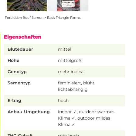
Forbidden Boof Samen > Bask Triangle Farms
Eigenschaften
Blütedauer
mittel
Höhe
mittelgroß
Genotyp
mehr indica
Samentyp
feminisiert, blüht
lichtabhängig
Ertrag
hoch
Anbau-Umgebung
indoor ✓, outdoor warmes
Klima ✓, outdoor mildes
Klima ✓
THC-Gehalt
sehr hoch