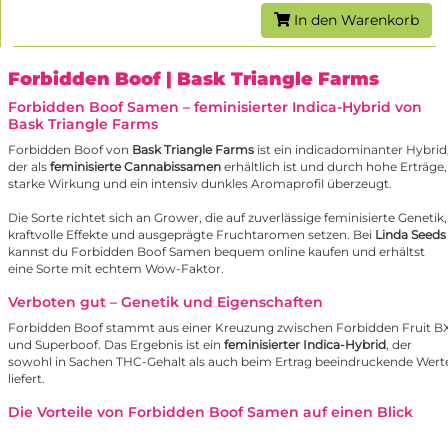
In den Warenkorb
Forbidden Boof
| Bask Triangle Farms
Forbidden Boof Samen – feminisierter Indica-Hybrid von
Bask Triangle Farms
Forbidden Boof von
Bask Triangle Farms
ist ein indicadominanter Hybrid
der als
feminisierte Cannabissamen
erhältlich ist und durch hohe Erträge,
starke Wirkung und ein intensiv dunkles Aromaprofil überzeugt.
Die Sorte richtet sich an Grower, die auf zuverlässige feminisierte Genetik,
kraftvolle Effekte und ausgeprägte Fruchtaromen setzen. Bei
Linda Seeds
kannst du Forbidden Boof Samen bequem online kaufen und erhältst
eine Sorte mit echtem Wow-Faktor.
Verboten gut – Genetik und Eigenschaften
Forbidden Boof stammt aus einer Kreuzung zwischen
Forbidden Fruit
B
und
Superboof
. Das Ergebnis ist ein
feminisierter Indica-Hybrid
, der
sowohl in Sachen THC-Gehalt als auch beim Ertrag beeindruckende Wert
liefert.
Die Vorteile von Forbidden Boof Samen auf einen Blick