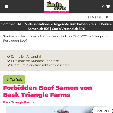
0
|
|
18+
ES
EN
FR
Sommer SALE! Viele sensationelle Angebote zum halben Preis | + Bonus-
Samen ab 15€ | Gratis Versand ab 50€
Startseite
»
Feminisierte Hanfsamen
»
Indica
»
THC >20%
»
Ertrag XL
»
Forbidden Boof
Schneller Versand 🚀
Erreichbarer Kundensupport 💬
Premium-Genetik direkt vom Züchter 🌿
Zurück
Forbidden Boof Samen von
Bask Triangle Farms
Bask Triangle Farms
PROMO