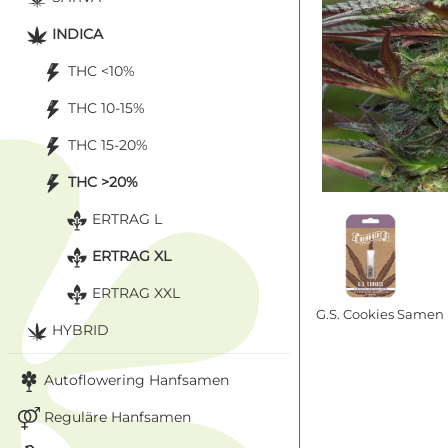
INDICA
THC <10%
THC 10-15%
THC 15-20%
THC >20%
ERTRAG L
ERTRAG XL
ERTRAG XXL
G.S. Cookies Same
HYBRID
Autoflowering Hanfsamen
Reguläre Hanfsamen