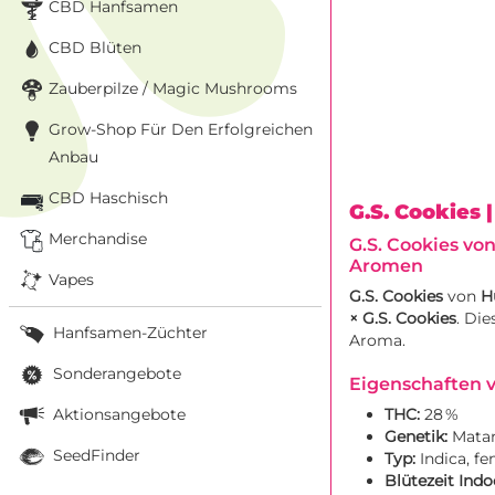
CBD Hanfsamen
CBD Blüten
Zauberpilze / Magic Mushrooms
Grow-Shop Für Den Erfolgreichen
Anbau
CBD Haschisch
G.S. Cookies
Merchandise
G.S. Cookies vo
Aromen
Vapes
G.S. Cookies
von
H
× G.S. Cookies
. Di
Hanfsamen-Züchter
Aroma.
Sonderangebote
Eigenschaften v
Aktionsangebote
THC:
28 %
Genetik:
Mata
SeedFinder
Typ:
Indica, fe
Blütezeit Indo