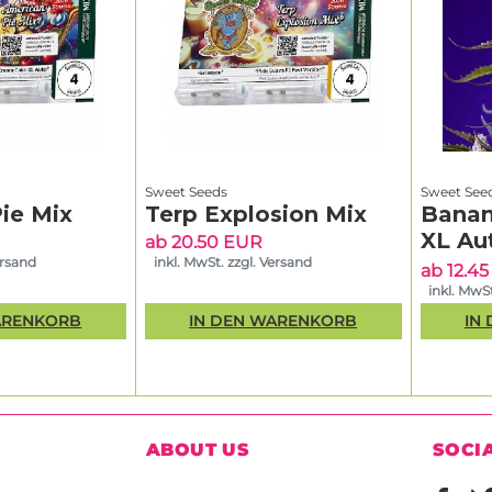
Sweet Seeds
Sweet See
ie Mix
Terp Explosion Mix
Banan
XL Au
ab 20.50 EUR
ersand
inkl. MwSt. zzgl. Versand
ab 12.4
inkl. MwSt
ARENKORB
IN DEN WARENKORB
IN
ABOUT US
SOCI