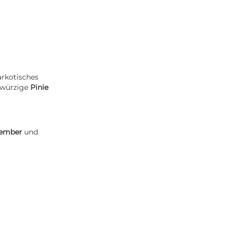
arkotisches
 würzige
Pinie
tember
und