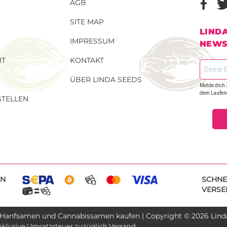
AGB
SITE MAP
LIND
IMPRESSUM
NEWS
IT
KONTAKT
ÜBER LINDA SEEDS
Melde dich 
dem Laufen
TELLEN
EN
SCHNE
VERSE
 Hanfsamen und Cannabissamen kaufen | Copyright © 2026
Lind
inklusive Umsatzsteuer zuzüglich Versand.