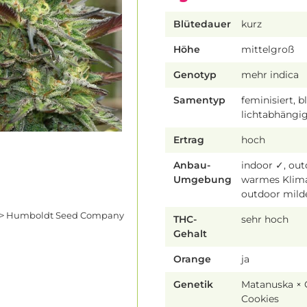
Blütedauer
kurz
Höhe
mittelgroß
Genotyp
mehr indica
Samentyp
feminisiert, b
lichtabhängi
Ertrag
hoch
Anbau-
indoor ✓, ou
Umgebung
warmes Klim
outdoor mild
n > Humboldt Seed Company
THC-
sehr hoch
Gehalt
Orange
ja
Genetik
Matanuska × 
Cookies