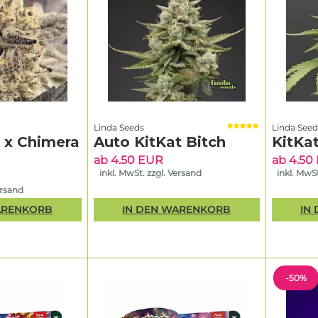
Linda Seeds
Linda Seed
g x Chimera
Auto KitKat Bitch
KitKat
ab 4.50 EUR
ab 4.50
inkl. MwSt. zzgl. Versand
inkl. MwSt
ersand
ARENKORB
IN DEN WARENKORB
IN
-50%