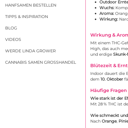
Outdoor Ernte
HANFSAMEN BESTELLEN
Wuchs:
Kompa
Aroma:
Orange
TIPPS & INSPIRATION
Wirkung:
Narc
BLOG
Wirkung & Aro
VIDEOS
Mit einem THC-Ge
High, das auch med
WERDE LINDA GROWER
und erdige
Skunk-
CANNABIS SAMEN GROSSHANDEL
Blütezeit & Ern
Indoor dauert die 
dem
10. Oktober
fä
Häufige Fragen 
Wie stark ist der E
Mit 28 % THC ist d
Wie schmeckt und 
Nach
Orange
,
Pini