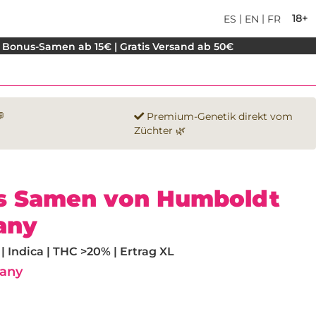
|
|
18+
ES
EN
FR
 Bonus-Samen ab 15€ | Gratis Versand ab 50€

Premium-Genetik direkt vom
Züchter 🌿
es Samen von Humboldt
any
 Indica | THC >20% | Ertrag XL
any