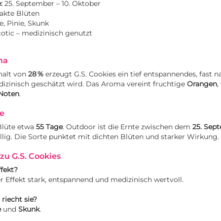
:
25. September – 10. Oktober
kte Blüten
, Pinie, Skunk
otic – medizinisch genutzt
ma
halt von
28 %
erzeugt G.S. Cookies ein tief entspannendes, fast n
izinisch geschätzt wird. Das Aroma vereint fruchtige
Orangen
,
Noten
.
te
Blüte etwa
55 Tage
. Outdoor ist die Ernte zwischen dem
25. Sep
llig. Die Sorte punktet mit dichten Blüten und starker Wirkung.
zu G.S. Cookies
ffekt?
er Effekt stark, entspannend und medizinisch wertvoll.
riecht sie?
e
und
Skunk
.