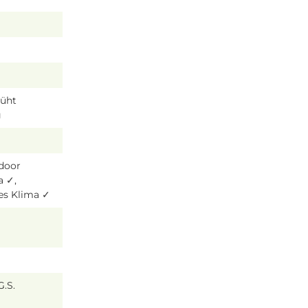
lüht
g
tdoor
a ✓,
es Klima ✓
G.S.