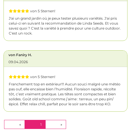
von 5 Sternen!
J'ai un grand jardin où je peux tester plusieurs variétés. J'ai pris
celui-ci en suivant la recommandation de Linda Seeds. Et vous
savez quoi ? C'est la variété à prendre pour une culture outdoor.
C'est un rock.
von Faniry H.
09.04.2026
von 5 Sternen!
Franchement top en extérieur!!! Aucun souci malgré une météo
pas ouf, elle encaisse bien l’humidité. Floraison rapide, récolte
tôt, c’est vraiment pratique. Les têtes sont compactes et bien
solides. Goût old school comme j’aime : terreux, un peu pin/
épicé. Effet relax chill, parfait pour le soir sans être trop KO.
(CURRENT)
«
1
»