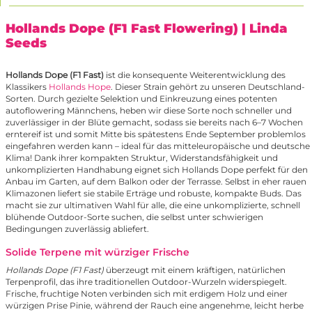
Hollands Dope (F1 Fast Flowering)
| Linda
Seeds
Hollands Dope (F1 Fast)
ist die konsequente Weiterentwicklung des
Klassikers
Hollands Hope
. Dieser Strain gehört zu unseren Deutschland-
Sorten. Durch gezielte Selektion und Einkreuzung eines potenten
autoflowering Männchens, heben wir diese Sorte noch schneller und
zuverlässiger in der Blüte gemacht, sodass sie bereits nach 6–7 Wochen
erntereif ist und somit Mitte bis spätestens Ende September problemlos
eingefahren werden kann – ideal für das mitteleuropäische und deutsche
Klima! Dank ihrer kompakten Struktur, Widerstandsfähigkeit und
unkomplizierten Handhabung eignet sich Hollands Dope perfekt für den
Anbau im Garten, auf dem Balkon oder der Terrasse. Selbst in eher rauen
Klimazonen liefert sie stabile Erträge und robuste, kompakte Buds. Das
macht sie zur ultimativen Wahl für alle, die eine unkomplizierte, schnell
blühende Outdoor-Sorte suchen, die selbst unter schwierigen
Bedingungen zuverlässig abliefert.
Solide Terpene mit würziger Frische
Hollands Dope (F1 Fast)
überzeugt mit einem kräftigen, natürlichen
Terpenprofil, das ihre traditionellen Outdoor-Wurzeln widerspiegelt.
Frische, fruchtige Noten verbinden sich mit erdigem Holz und einer
würzigen Prise Pinie, während der Rauch eine angenehme, leicht herbe