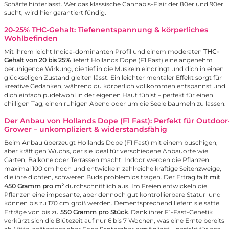
Schärfe hinterlässt. Wer das klassische Cannabis-Flair der 80er und 90er
sucht, wird hier garantiert fündig.
20-25% THC-Gehalt: Tiefenentspannung & körperliches
Wohlbefinden
Mit ihrem leicht Indica-dominanten Profil und einem moderaten
THC-
Gehalt von 20 bis 25%
liefert Hollands Dope (F1 Fast) eine angenehm
beruhigende Wirkung, die tief in die Muskeln eindringt und dich in einen
glückseligen Zustand gleiten lässt. Ein leichter mentaler Effekt sorgt für
kreative Gedanken, während du körperlich vollkommen entspannst und
dich einfach pudelwohl in der eigenen Haut fühlst – perfekt für einen
chilligen Tag, einen ruhigen Abend oder um die Seele baumeln zu lassen.
Der Anbau von Hollands Dope (F1 Fast): Perfekt für Outdoor
Grower – unkompliziert & widerstandsfähig
Beim Anbau überzeugt Hollands Dope (F1 Fast) mit einem buschigen,
aber kräftigen Wuchs, der sie ideal für verschiedene Anbauorte wie
Gärten, Balkone oder Terrassen macht. Indoor werden die Pflanzen
maximal 100 cm hoch und entwickeln zahlreiche kräftige Seitenzweige,
die ihre dichten, schweren Buds problemlos tragen. Der Ertrag fällt
mit
450 Gramm pro m²
durchschnittlich aus. Im Freien entwickeln die
Pflanzen eine imposante, aber dennoch gut kontrollierbare Statur und
können bis zu 170 cm groß werden. Dementsprechend liefern sie satte
Erträge von bis zu
550 Gramm pro Stück
. Dank ihrer F1-Fast-Genetik
verkürzt sich die Blütezeit auf nur 6 bis 7 Wochen, was eine Ernte bereits