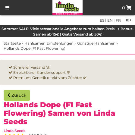
0
|
|
18+
ES
EN
FR
Sommer SALE! Viele sensationelle Angebote zum halben Preis | + Bonus-
Samen ab 15€ | Gratis Versand ab 50€
Startseite
»
Hanfsamen Empfehlungen
»
Günstige Hanfsamen
»
Hollands Dope (F1 Fast Flowering)
Schneller Versand 🚀
Erreichbarer Kundensupport 💬
Premium-Genetik direkt vom Züchter 🌿
Zurück
Hollands Dope (F1 Fast
Flowering) Samen von Linda
Seeds
Linda Seeds