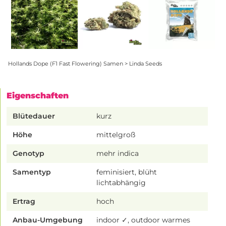
Hollands Dope (F1 Fast Flowering) Samen > Linda Seeds
Eigenschaften
Blütedauer
kurz
Höhe
mittelgroß
Genotyp
mehr indica
Samentyp
feminisiert, blüht
lichtabhängig
Ertrag
hoch
Anbau-Umgebung
indoor ✓, outdoor warmes