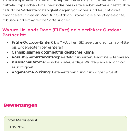
ab Mitte, spätestens aber Ende September ermöglicht – perfekt für das
mitteleuropäische Klima, bevor das nasskalte Herbstwetter einsetzt. Ihre
natürliche Widerstandsfähigkeit gegen Schimmel und Feuchtigkeit
macht sie zur idealen Wahl für Outdoor-Grower, die eine pflegeleichte,
robuste und ertragreiche Sorte suchen.
Warum Hollands Dope (F1 Fast) dein perfekter Outdoor-
Partner ist:
Frühe Outdoor-Ernte:
6 bis 7 Wochen Blütezeit und schon ab Mitte
bis Ende September erntereif
Cannabissamen optimiert für deutsches Klima
Robust & widerstandsfähig:
Perfekt für Gärten, Balkone & Terrassen.
Klassisches Aroma:
Frische Kiefer, erdige Würze & ein Hauch von
Fruchtigkeit.
Angenehme Wirkung:
Tiefenentspannung für Körper & Geist
Bewertungen
von Marouane A.
11.05.2026