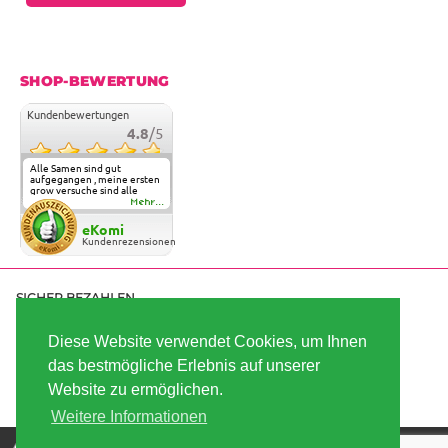
SHOP-BEWERTUNG
Kundenbewertungen
4.8
/5
Alle Samen sind gut
aufgegangen , meine ersten
grow versuche sind alle
geglückt. Die Sorten und
Mehr...
Anbieter Vielfalt
überzeugen sehr . Werde
eKomi
wohl immer hier bestellen !
Kundenrezensionen
SICHER BEZAHLEN
Diese Website verwendet Cookies, um Ihnen
das bestmögliche Erlebnis auf unserer
SCHNELL VERSENDET
Website zu ermöglichen.
Weitere Informationen
Die besten Hanfsamen und Cannabissamen kaufen |