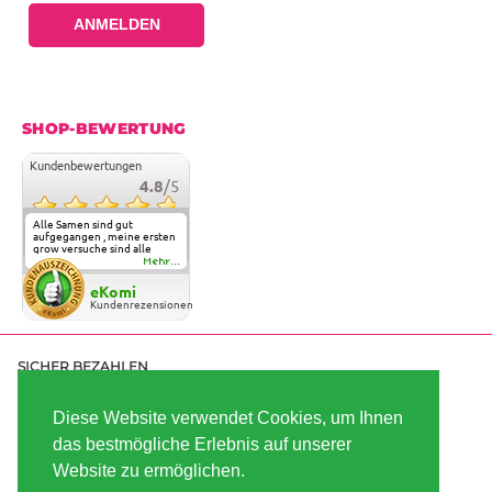
ANMELDEN
SHOP-BEWERTUNG
Kundenbewertungen
4.8
/5
Alle Samen sind gut
aufgegangen , meine ersten
grow versuche sind alle
geglückt. Die Sorten und
Mehr...
Anbieter Vielfalt
überzeugen sehr . Werde
eKomi
wohl immer hier bestellen !
Kundenrezensionen
SICHER BEZAHLEN
Diese Website verwendet Cookies, um Ihnen
das bestmögliche Erlebnis auf unserer
SCHNELL VERSENDET
Website zu ermöglichen.