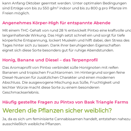
kann Anfang Oktober geerntet werden. Unter optimalen Bedingungen
sind Erträge von bis zu 550 g/m² indoor und bis zu 800 g pro Pflanze im
Freien möglich.
Angenehmes Körper-High für entspannte Abende
Mit einem THC-Gehalt von rund 28 % entwickelt Pintxo eine kraftvolle un
langanhaltende Wirkung. Das High setzt schnell ein und sorgt für tiefe
körperliche Entspannung, lockert Muskeln und hilft dabei, den Stress des
Tages hinter sich zu lassen. Dank ihrer beruhigenden Eigenschaften
eignet sich diese Sorte besonders gut für ruhige Abendstunden.
Honig, Banane und Diesel – das Terpenprofil
Das Aromaprofil von Pintxo verbindet süße Honignoten mit reifen
Bananen und tropischen Fruchtaromen. Im Hintergrund sorgen feine
Diesel-Nuancen für zusätzlichen Charakter und einen modernen
Abschluss. Die ausgewogene Mischung aus Süße, Fruchtigkeit und
leichter Würze macht diese Sorte zu einem besonderen
Geschmackserlebnis.
Häufig gestellte Fragen zu Pintxo von Bask Triangle Farms
Werden die Pflanzen sicher weiblich?
Ja, da es sich um feminisierte Cannabissamen handelt, entstehen nahezu
ausschließlich weibliche Pflanzen.