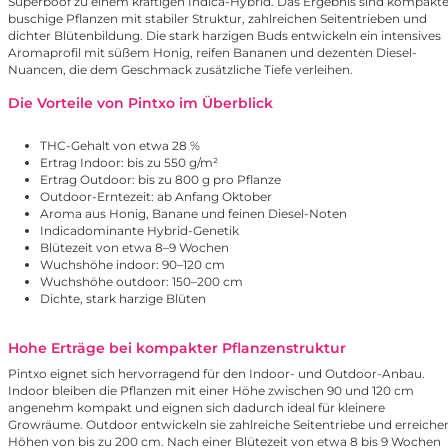
Superboof
zu einem kräftigen Indica-Hybrid. Das Ergebnis sind kompakte
buschige Pflanzen mit stabiler Struktur, zahlreichen Seitentrieben und
dichter Blütenbildung. Die stark harzigen Buds entwickeln ein intensives
Aromaprofil mit süßem Honig, reifen Bananen und dezenten Diesel-
Nuancen, die dem Geschmack zusätzliche Tiefe verleihen.
Die Vorteile von Pintxo im Überblick
THC-Gehalt von etwa 28 %
Ertrag Indoor: bis zu 550 g/m²
Ertrag Outdoor: bis zu 800 g pro Pflanze
Outdoor-Erntezeit: ab Anfang Oktober
Aroma aus Honig, Banane und feinen Diesel-Noten
Indicadominante Hybrid-Genetik
Blütezeit von etwa 8–9 Wochen
Wuchshöhe indoor: 90–120 cm
Wuchshöhe outdoor: 150–200 cm
Dichte, stark harzige Blüten
Hohe Erträge bei kompakter Pflanzenstruktur
Pintxo eignet sich hervorragend für den Indoor- und Outdoor-Anbau.
Indoor bleiben die Pflanzen mit einer Höhe zwischen 90 und 120 cm
angenehm kompakt und eignen sich dadurch ideal für kleinere
Growräume. Outdoor entwickeln sie zahlreiche Seitentriebe und erreiche
Höhen von bis zu 200 cm. Nach einer Blütezeit von etwa 8 bis 9 Wochen