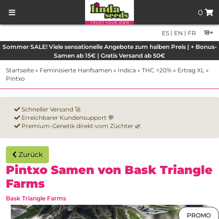
0
|
|
18+
ES
EN
FR
Sommer SALE! Viele sensationelle Angebote zum halben Preis | + Bonus-
Samen ab 15€ | Gratis Versand ab 50€
Startseite
»
Feminisierte Hanfsamen
»
Indica
»
THC >20%
»
Ertrag XL
»
Pintxo
Schneller Versand 🚀
Erreichbarer Kundensupport 💬
Premium-Genetik direkt vom Züchter 🌿
Zurück
Pintxo Samen von Bask Triangle
Farms
Bask Triangle Farms
PROMO