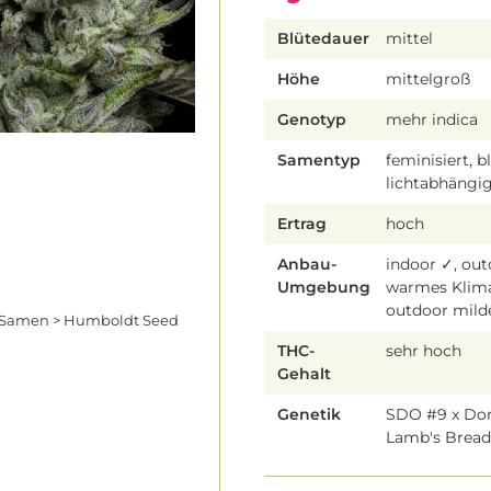
Blütedauer
mittel
Höhe
mittelgroß
Genotyp
mehr indica
Samentyp
feminisiert, b
lichtabhängi
Ertrag
hoch
Anbau-
indoor ✓, ou
Umgebung
warmes Klim
outdoor mild
 Samen > Humboldt Seed
THC-
sehr hoch
Gehalt
Genetik
SDO #9 x Don
Lamb's Brea