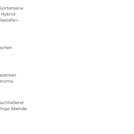
Sortenserie
 Hybrid-
astafari-
ischen
dezenten
 Aroma.
nschließend
ruhige Abende