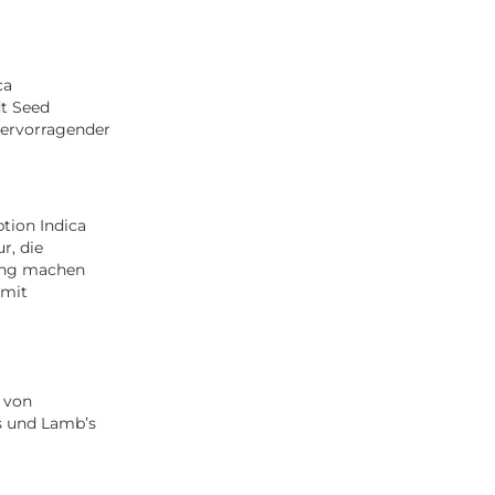
ca
dt Seed
hervorragender
tion Indica
r, die
kung machen
 mit
n von
s und Lamb’s