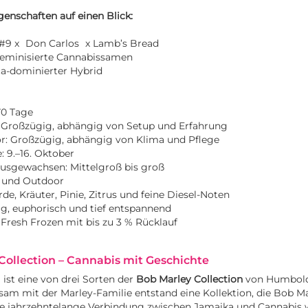
genschaften auf einen Blick:
 #9 x
Don Carlos
x Lamb’s Bread
Feminisierte Cannabissamen
ca-dominierter Hybrid
 70 Tage
: Großzügig, abhängig von Setup und Erfahrung
r: Großzügig, abhängig von Klima und Pflege
: 9.–16. Oktober
usgewachsen: Mittelgroß bis groß
r und Outdoor
e, Kräuter, Pinie, Zitrus und feine Diesel-Noten
g, euphorisch und tief entspannend
 Fresh Frozen mit bis zu 3 % Rücklauf
Collection – Cannabis mit Geschichte
ist eine von drei Sorten der
Bob Marley Collection
von Humbold
m mit der Marley-Familie entstand eine Kollektion, die Bob Ma
ie jahrzehntelange Verbindung zwischen Jamaika und Cannabis 