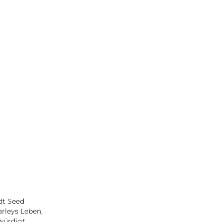
t Seed
rleys Leben,
würdigt.