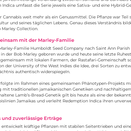
ndica umfasst die Serie jeweils eine Sativa- und eine Hybrid-Ge
 Cannabis weit mehr als ein Genussmittel. Die Pflanze war Teil 
ultur und seines täglichen Lebens. Genau dieses Verständnis bild
Marley Collection.
einsam mit der Marley-Familie
 Marley-Familie Humboldt Seed Company nach Saint Ann Parish
n, in der Bob Marley geboren wurde und heute seine letzte Ruhes
d gemeinsam mit lokalen Farmern, der Rastafari-Gemeinschaft s
 der University of the West Indies die Idee, drei Sorten zu entwi
chtnis authentisch widerspiegeln.
rfolgte im Rahmen eines gemeinsamen Phänotypen-Projekts mit
mit traditionellen jamaikanischen Genetiken und nachhaltige
haltene Lamb’s-Bread-Genetik gilt bis heute als eine der bekann
islinien Jamaikas und verleiht Redemption Indica ihren unverw
 und zuverlässige Erträge
entwickelt kräftige Pflanzen mit stabilen Seitentrieben und ein