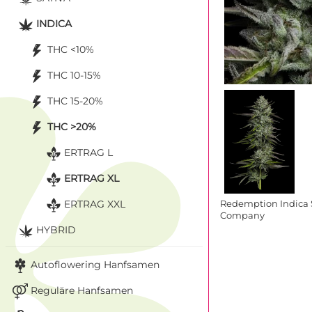
INDICA
THC <10%
THC 10-15%
THC 15-20%
THC >20%
ERTRAG L
ERTRAG XL
ERTRAG XXL
Redemption Indica
Company
HYBRID
Autoflowering Hanfsamen
Reguläre Hanfsamen