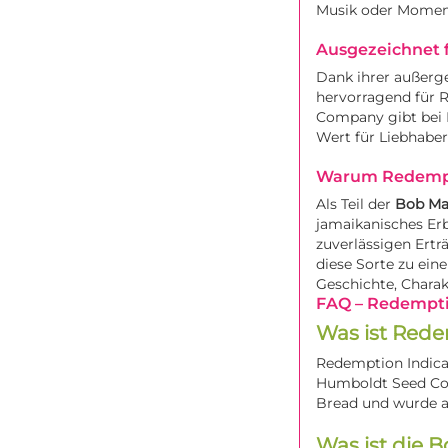
Musik oder Moment
Ausgezeichnet 
Dank ihrer außerg
hervorragend für 
Company gibt bei F
Wert für Liebhabe
Warum Redempt
Als Teil der
Bob Ma
jamaikanisches Er
zuverlässigen Ertr
diese Sorte zu ein
Geschichte, Chara
FAQ – Redempti
Was ist Rede
Redemption Indica 
Humboldt Seed Com
Bread und wurde a
Was ist die B