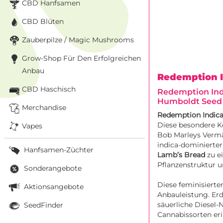
CBD Hanfsamen
CBD Blüten
Zauberpilze / Magic Mushrooms
Grow-Shop Für Den Erfolgreichen
Anbau
Redemption 
CBD Haschisch
Redemption Indi
Humboldt See
Merchandise
Redemption Indic
Diese besondere K
Vapes
Bob Marleys Vermäc
indica-dominierter
Hanfsamen-Züchter
Lamb’s Bread
zu e
Pflanzenstruktur 
Sonderangebote
Diese feminisierte
Aktionsangebote
Anbauleistung. Erd
säuerliche Diesel-
SeedFinder
Cannabissorten eri