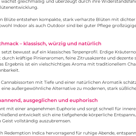
te wächst gleichmäßig und überzeugt durch ihre Widerstandsfäh
Blütenentwicklung.
 Blüte entstehen kompakte, stark verharzte Blüten mit dichter
owohl Indoor als auch Outdoor sind bei guter Pflege großzügig
mack – klassisch, würzig und natürlich
setzt bewusst auf ein klassisches Terpenprofil. Erdige Kräuterno
 durch kräftige Pinienaromen, feine Zitrusakzente und dezente 
s Ergebnis ist ein vielschichtiges Aroma mit traditionellem Cha
nbarkeit.
Cannabissorten mit Tiefe und einer natürlichen Aromatik schätzt
 eine außergewöhnliche Alternative zu modernen, stark süßlich
pannend, ausgeglichen und euphorisch
nt mit einer angenehmen Euphorie und sorgt schnell für inner
hließend entwickelt sich eine tiefgehende körperliche Entspannu
n Geist vollständig auszubremsen.
ch Redemption Indica hervorragend für ruhige Abende, entspann