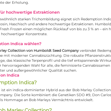
e der Erholung.
für hochwertige Extraktionen
ewöhnlich starken Trichombildung eignet sich Redemption Indi
Rosin, Haschisch und andere hochwertige Extraktionen. Humbol
resh Frozen einen möglichen Rücklauf von bis zu 3 % an – ein 
r hochwertiger Konzentrate.
ion Indica wählen?
rley Collection von Humboldt Seed Company
verbindet Redemp
be mit moderner Cannabiszüchtung. Die robuste Pflanzenstruktu
äge, das klassische Terpenprofil und die tief entspannende Wir
er hervorragenden Wahl für alle, die feminisierte Cannabissamen
kter und außergewöhnlicher Qualität suchen.
on Indica
mption Indica?
ist ein indica-dominierter Hybrid aus der Bob Marley Collectio
pany. Die Sorte kombiniert die Genetiken SDO #9, Don Carlo
ls Hommage an Bob Marleys Vermächtnis entwickelt.
ob Marley Collection?