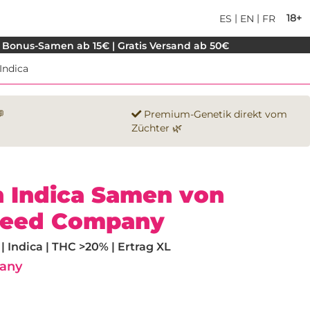
|
|
18+
ES
EN
FR
 Bonus-Samen ab 15€ | Gratis Versand ab 50€
Indica

Premium-Genetik direkt vom
Züchter 🌿
 Indica Samen von
Seed Company
 Indica | THC >20% | Ertrag XL
any