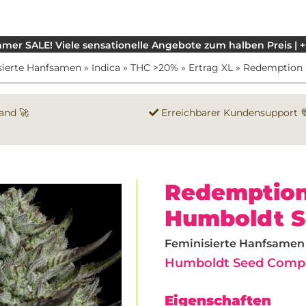
mer SALE! Viele sensationelle Angebote zum halben Preis | +
sierte Hanfsamen
»
Indica
»
THC >20%
»
Ertrag XL
»
Redemption 
and 🚀
Erreichbarer Kundensupport 
Redemption
Humboldt 
Feminisierte Hanfsamen |
Humboldt Seed Comp
Eigenschaften