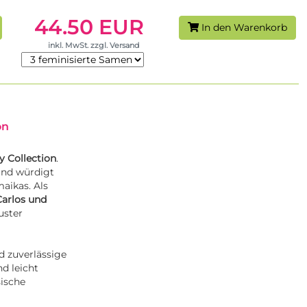
44.50 EUR
In den Warenkorb
inkl. MwSt. zzgl. Versand
on
y Collection
.
und würdigt
aikas. Als
arlos
und
uster
d zuverlässige
d leicht
sische