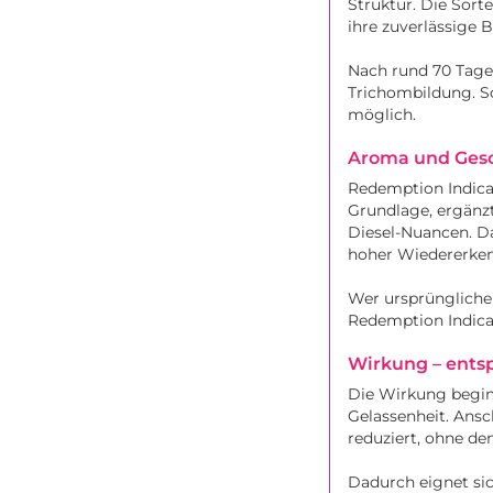
Struktur. Die Sor
ihre zuverlässige 
Nach rund 70 Tagen
Trichombildung. S
möglich.
Aroma und Gesch
Redemption Indica 
Grundlage, ergänzt
Diesel-Nuancen. Da
hoher Wiedererken
Wer ursprüngliche 
Redemption Indica
Wirkung – ents
Die Wirkung begin
Gelassenheit. Ansc
reduziert, ohne de
Dadurch eignet si