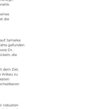
netik.
seines
et die
 auf Jamaika
tätte gefunden
owie Dr.
ckeln, die
 dem Ziel,
m Anbau zu
testen
echselbaren
er robusten