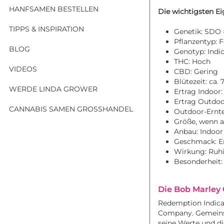
HANFSAMEN BESTELLEN
Die wichtigsten Ei
TIPPS & INSPIRATION
Genetik: SDO
Pflanzentyp: 
BLOG
Genotyp: Indi
THC: Hoch
VIDEOS
CBD: Gering
Blütezeit: ca.
WERDE LINDA GROWER
Ertrag Indoor
Ertrag Outdoo
CANNABIS SAMEN GROSSHANDEL
Outdoor-Ernte
Größe, wenn a
Anbau: Indoo
Geschmack: Erd
Wirkung: Ruhi
Besonderheit:
Die Bob Marley 
Redemption Indica 
Company. Gemeinsa
seine Werte und d