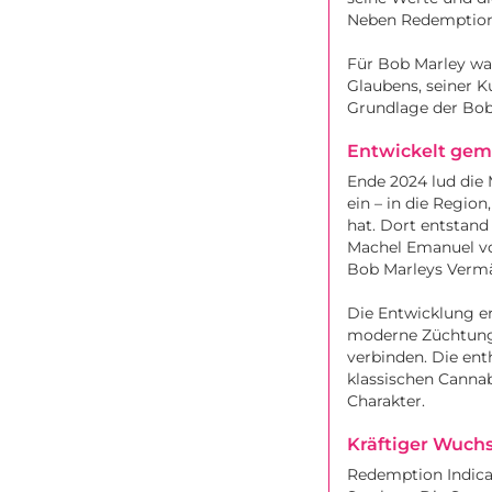
Neben Redemption I
Für Bob Marley war
Glaubens, seiner K
Grundlage der Bob 
Entwickelt gem
Ende 2024 lud die
ein – in die Regio
hat. Dort entstan
Machel Emanuel von
Bob Marleys Vermä
Die Entwicklung e
moderne Züchtung 
verbinden. Die ent
klassischen Cannab
Charakter.
Kräftiger Wuchs
Redemption Indica 