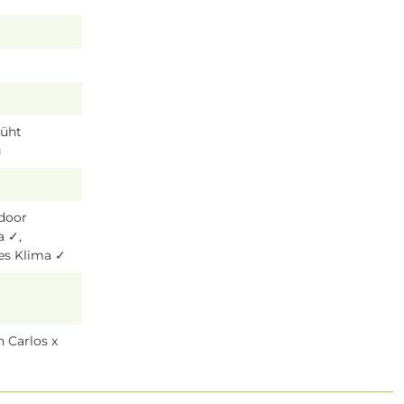
lüht
g
tdoor
a ✓,
es Klima ✓
 Carlos x
d