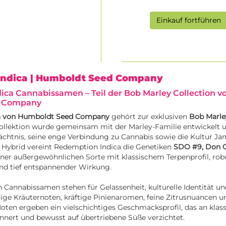
Einkauf fortführen
Indica
| Humboldt Seed Company
ca Cannabissamen – Teil der Bob Marley Collection v
d Company
a von Humboldt Seed Company
gehört zur exklusiven
Bob Marle
ollektion wurde gemeinsam mit der Marley-Familie entwickelt 
htnis, seine enge Verbindung zu Cannabis sowie die Kultur Jam
 Hybrid vereint Redemption Indica die Genetiken
SDO #9,
Don C
iner außergewöhnlichen Sorte mit klassischem Terpenprofil, rob
und tief entspannender Wirkung.
n Cannabissamen stehen für Gelassenheit, kulturelle Identität un
ige Kräuternoten, kräftige Pinienaromen, feine Zitrusnuancen un
Noten ergeben ein vielschichtiges Geschmacksprofil, das an klas
nnert und bewusst auf übertriebene Süße verzichtet.