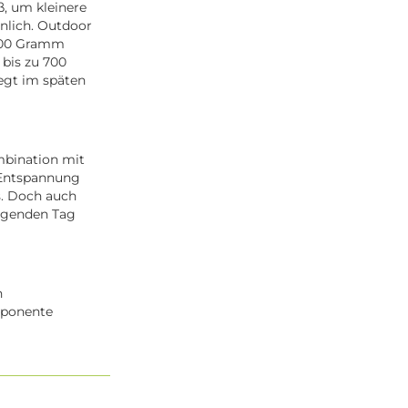
ß, um kleinere
hnlich. Outdoor
1400 Gramm
 bis zu 700
egt im späten
mbination mit
. Entspannung
. Doch auch
engenden Tag
h
mponente