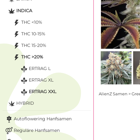
INDICA
THC <10%
THC 10-15%
THC 15-20%
THC >20%
ERTRAG L
ERTRAG XL
ERTRAG XXL
AlienZ Samen > Gr
HYBRID
Autoflowering Hanfsamen
Reguläre Hanfsamen