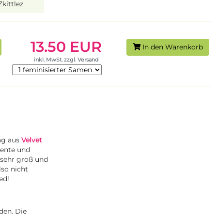
kittlez
13.50 EUR
In den Warenkorb
inkl. MwSt. zzgl. Versand
ng aus
Velvet
tente und
 sehr groß und
lso nicht
eed!
den. Die