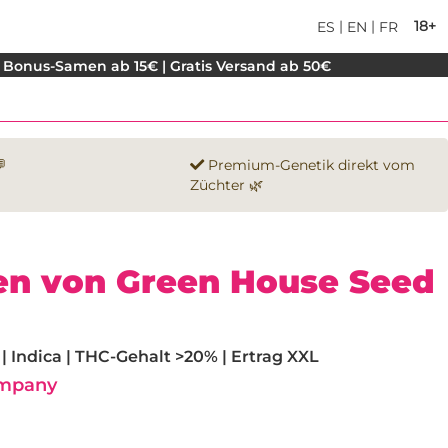
|
|
18+
ES
EN
FR
 Bonus-Samen ab 15€ | Gratis Versand ab 50€

Premium-Genetik direkt vom
Züchter 🌿
en von Green House Seed
 Indica | THC-Gehalt >20% | Ertrag XXL
ompany