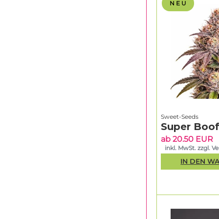
N E U
Sweet-Seeds
Super Boof
ab 20.50 EUR
inkl. MwSt. zzgl. V
IN DEN W