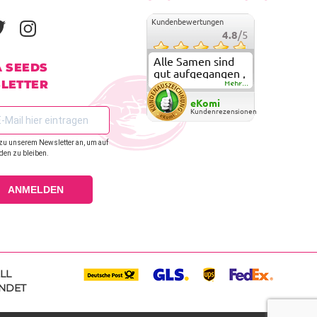
Kundenbewertungen
4.8
/5
Alle Samen sind
A SEEDS
gut aufgegangen ,
LETTER
meine ersten
Mehr...
grow versuche
eKomi
sind alle geglückt.
Kundenrezensionen
Die Sorten und
Anbieter Vielfalt
zu unserem Newsletter an, um auf
überzeugen sehr .
den zu bleiben.
Werde wohl
immer hier
bestellen !
ANMELDEN
LL
NDET