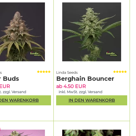
s
Linda Seeds
r Buds
Berghain Bouncer
 EUR
ab 4.50 EUR
. zzgl. Versand
inkl. MwSt. zzgl. Versand
 DEN WARENKORB
IN DEN WARENKORB