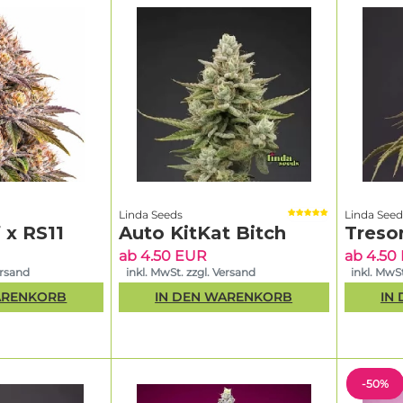
Linda Seeds
Linda Seed
 x RS11
Auto KitKat Bitch
Treso
ab 4.50 EUR
ab 4.50
ersand
inkl. MwSt. zzgl. Versand
inkl. MwSt
ARENKORB
IN DEN WARENKORB
IN
-50%