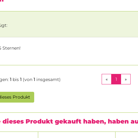
ügt:
 Sternen!
«
1
»
gen:
1
bis
1
(von
1
insgesamt)
(CURREN
ieses Produkt
 dieses Produkt gekauft haben, haben a