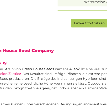
Watermelon Z
Einkauf fortführen
en House Seed Company
ung
he Strain von
Green House Seeds
namens
AlienZ i
st eine Kreuzu
lon Zkittlez
. Das Resultat sind kräftige Pflanzen, die extrem po
uds produzieren. Die Erträge des Indica-lastigen Hybriden sind
erreichen eine beachtliche Höhe, wenn man sie lässt. Outdoors a
 für den Inkognito-Anbau geeignet, Indoor aber ein Hammer-W
 Samen können unter verschiedenen Bedingungen angebaut wer