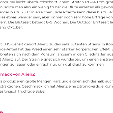
door bei leicht überdurchschnittlichem Stretch 120–140 cm gro
en, sollte man also ein wenig früher die Blüte einleiten als gewö
 sogar bis zu 250 cm erreichen. Jede Pflanze kann dabei bis zu 
d es etwas weniger sein, aber immer noch sehr hohe Erträge von
rn. Die Blütezeit beträgt 8–9 Wochen. Die Outdoor Erntezeit li
fang Oktober.
t THC-Gehalt gehört AlienZ zu den sehr potenten Strains. In Ko
ica-Anteil hat das Weed einen sehr starken körperlichen Effekt
breiten sich nach dem Konsum langsam in den Gliedmaßen aus
 AlienZ auf. Der Strain eignet sich wunderbar, um einen anstr
ngen zu lassen oder einfach nur, um gut drauf zu kommen.
mack von AlienZ
ds produzieren große Mengen Harz und eignen sich deshalb auc
xtraktionen. Geschmacklich hat AlienZ eine zitronig-erdige Ko
lez typisch fruchtige Süße.
n