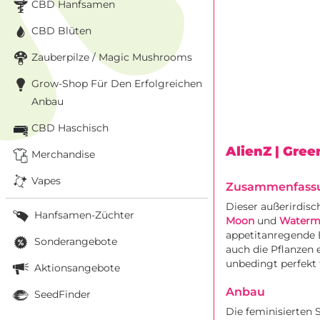
CBD Hanfsamen
CBD Blüten
Zauberpilze / Magic Mushrooms
Grow-Shop Für Den Erfolgreichen
Anbau
CBD Haschisch
AlienZ
| Gre
Merchandise
Vapes
Zusammenfass
Dieser außerirdisc
Hanfsamen-Züchter
Moon
und
Waterme
appetitanregende B
Sonderangebote
auch die Pflanzen 
unbedingt perfekt
Aktionsangebote
Anbau
SeedFinder
Die feminisierten