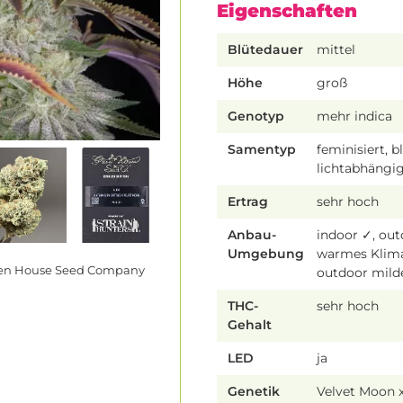
Eigenschaften
Blütedauer
mittel
Höhe
groß
Genotyp
mehr indica
Samentyp
feminisiert, b
lichtabhängi
Ertrag
sehr hoch
Anbau-
indoor ✓, ou
Umgebung
warmes Klim
een House Seed Company
outdoor mild
THC-
sehr hoch
Gehalt
LED
ja
Genetik
Velvet Moon 