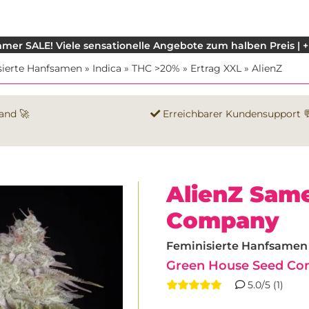
mer SALE! Viele sensationelle Angebote zum halben Preis | +
sierte Hanfsamen
»
Indica
»
THC >20%
»
Ertrag XXL
»
AlienZ
and 🚀
Erreichbarer Kundensupport 
AlienZ Sam
Company
Feminisierte Hanfsamen |
Green House Seed C
5.0/5 (1)