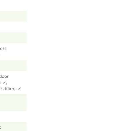
lüht
g
tdoor
a ✓,
es Klima ✓
x