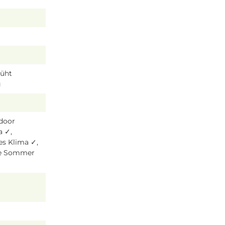
lüht
g
tdoor
a ✓,
es Klima ✓,
ze Sommer