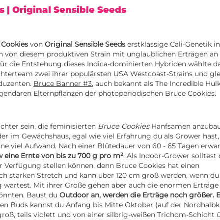
es
| Original Sensible Seeds
 Cookies
von
Original Sensible Seeds
erstklassige Cali-Genetik i
h von diesem produktiven Strain mit unglaublichen Erträgen an
ür die Entstehung dieses Indica-dominierten Hybriden wählte da
hterteam zwei ihrer populärsten USA Westcoast-Strains und gle
duzenten.
Bruce Banner #3
, auch bekannt als The Incredible Hu
egendären Elternpflanzen der photoperiodischen Bruce Cookies.
chter sein, die feminisierten
Bruce Cookies
Hanfsamen anzubaue
er im Gewächshaus, egal wie viel Erfahrung du als Grower hast, 
e viel Aufwand. Nach einer Blütedauer von 60 - 65 Tagen erwar
 eine Ernte von bis zu 700 g pro m²
. Als Indoor-Grower solltest
r Verfügung stellen können, denn Bruce Cookies hat einen
ich starken Stretch und kann über 120 cm groß werden, wenn du
g wartest. Mit ihrer Größe gehen aber auch die enormen Erträge 
könnten. Baust du
Outdoor an, werden die Erträge noch größer. B
en Buds kannst du Anfang bis Mitte Oktober (auf der Nordhalbk
roß, teils violett und von einer silbrig-weißen Trichom-Schicht