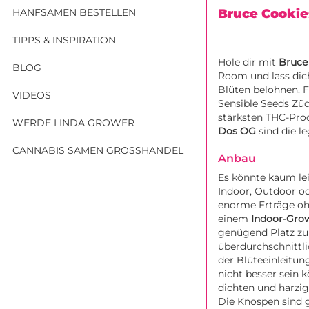
HANFSAMEN BESTELLEN
Bruce Cooki
TIPPS & INSPIRATION
Hole dir mit
Bruce
BLOG
Room und lass dic
Blüten belohnen. F
VIDEOS
Sensible Seeds Züc
stärksten THC-Pro
WERDE LINDA GROWER
Dos OG
sind die l
CANNABIS SAMEN GROSSHANDEL
Anbau
Es könnte kaum lei
Indoor, Outdoor od
enorme Erträge ohn
einem
Indoor-Grow
genügend Platz zu
überdurchschnittl
der Blüteeinleitun
nicht besser sein 
dichten und harzig
Die Knospen sind g