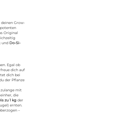
n deinen Grow-
 potenten
s Original
ichzeitig
lk und
Do-Si-
n. Egal ob
freue dich auf
tet dich bei
 du der Pflanze
 zulange mit
einher, die
is zu 1 kg
der
ugel) ernten.
 überzogen –