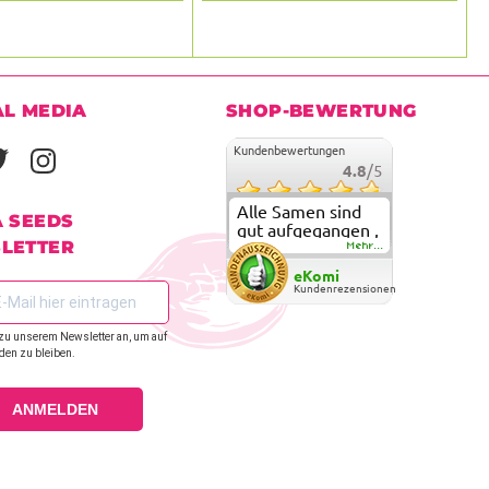
AL MEDIA
SHOP-BEWERTUNG
Kundenbewertungen
4.8
/5
Alle Samen sind
A SEEDS
gut aufgegangen ,
LETTER
meine ersten
Mehr...
grow versuche
eKomi
sind alle geglückt.
Kundenrezensionen
Die Sorten und
Anbieter Vielfalt
zu unserem Newsletter an, um auf
überzeugen sehr .
den zu bleiben.
Werde wohl
immer hier
bestellen !
ANMELDEN