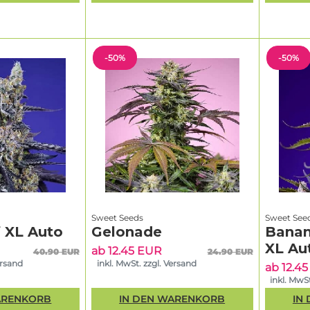
-50%
-50%
Sweet Seeds
Sweet See
 XL Auto
Gelonade
Banan
XL Au
ab 12.45 EUR
40.90 EUR
24.90 EUR
ersand
inkl. MwSt. zzgl. Versand
ab 12.4
inkl. MwSt
ARENKORB
IN DEN WARENKORB
IN