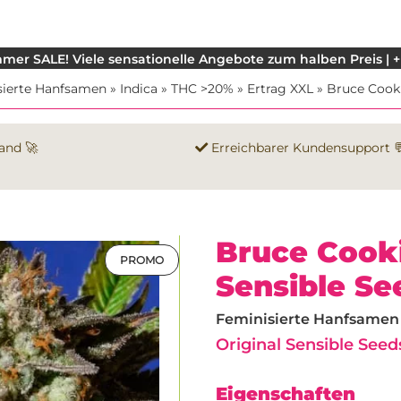
mer SALE! Viele sensationelle Angebote zum halben Preis | +
sierte Hanfsamen
»
Indica
»
THC >20%
»
Ertrag XXL
»
Bruce Cook
and 🚀
Erreichbarer Kundensupport 
Bruce Cooki
PROMO
Sensible Se
Feminisierte Hanfsamen |
Original Sensible Seed
Eigenschaften