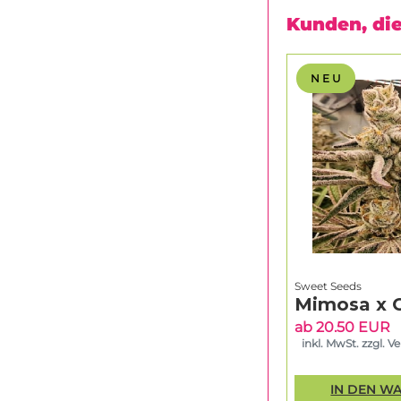
Kunden, die
N E U
Sweet Seeds
Mimosa x 
ab 20.50 EUR
inkl. MwSt. zzgl. V
IN DEN W