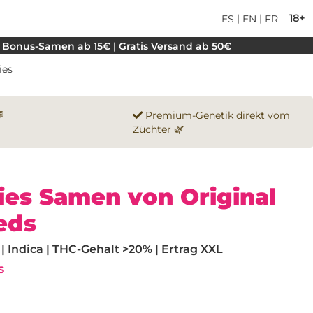
|
|
18+
ES
EN
FR
 Bonus-Samen ab 15€ | Gratis Versand ab 50€
ies

Premium-Genetik direkt vom
Züchter 🌿
es Samen von Original
eds
 Indica | THC-Gehalt >20% | Ertrag XXL
s