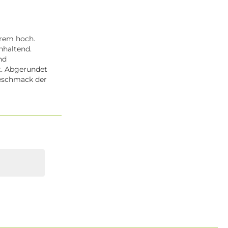
trem hoch.
nhaltend.
nd
t. Abgerundet
Geschmack der