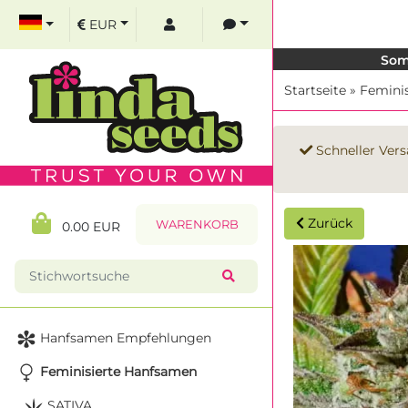
EUR
Som
Startseite
»
Femini
Schneller Vers
Zurück
WARENKORB
0.00 EUR
Hanfsamen Empfehlungen
Feminisierte Hanfsamen
SATIVA