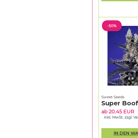
-50%
Sweet Seeds
Super Boof
ab 20.45 EUR
inkl. MwSt. zzgl. V
IN DEN W