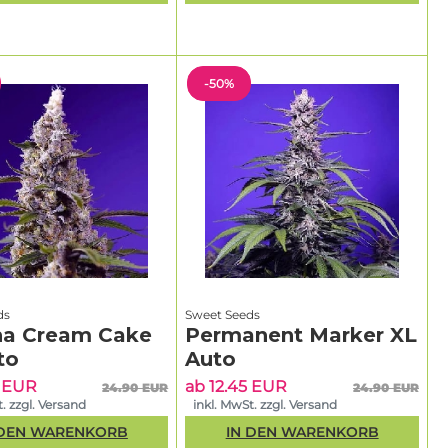
-50%
ds
Sweet Seeds
a Cream Cake
Permanent Marker XL
to
Auto
5 EUR
ab 12.45 EUR
24.90 EUR
24.90 EUR
. zzgl. Versand
inkl. MwSt. zzgl. Versand
 DEN WARENKORB
IN DEN WARENKORB