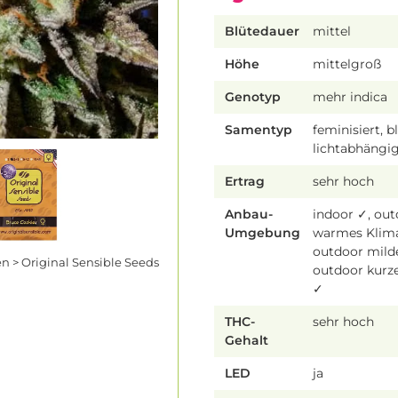
Blütedauer
mittel
Höhe
mittelgroß
Genotyp
mehr indica
Samentyp
feminisiert, b
lichtabhängi
Ertrag
sehr hoch
Anbau-
indoor ✓, ou
Umgebung
warmes Klim
outdoor mild
 > Original Sensible Seeds
outdoor kur
✓
THC-
sehr hoch
Gehalt
LED
ja