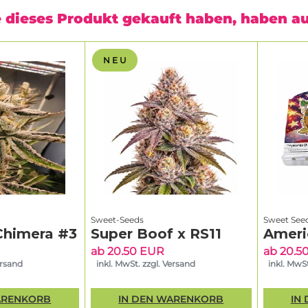
 dieses Produkt gekauft haben, haben a
N E U
Sweet-Seeds
Sweet See
Chimera #3
Super Boof x RS11
Ameri
ab 20.50 EUR
ab 20.5
ersand
inkl. MwSt. zzgl. Versand
inkl. MwSt
ARENKORB
IN DEN WARENKORB
IN