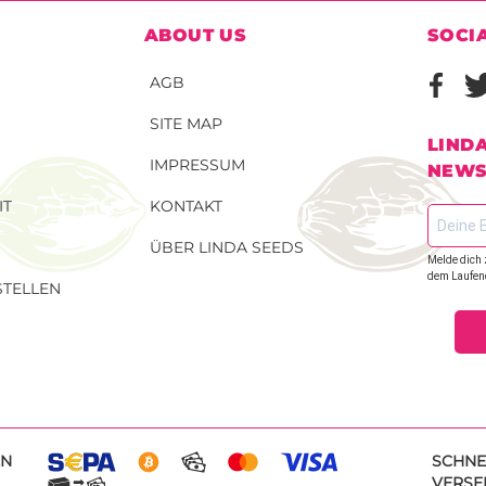
ABOUT US
SOCI
AGB
SITE MAP
LIND
IMPRESSUM
NEWS
IT
KONTAKT
ÜBER LINDA SEEDS
Melde dich 
dem Laufen
TELLEN
EN
SCHNE
VERSE