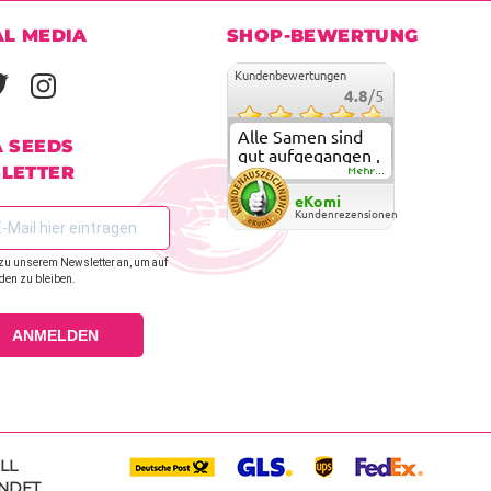
AL MEDIA
SHOP-BEWERTUNG
Kundenbewertungen
4.8
/5
Alle Samen sind
A SEEDS
gut aufgegangen ,
LETTER
meine ersten
Mehr...
grow versuche
eKomi
sind alle geglückt.
Kundenrezensionen
Die Sorten und
Anbieter Vielfalt
zu unserem Newsletter an, um auf
überzeugen sehr .
den zu bleiben.
Werde wohl
immer hier
bestellen !
ANMELDEN
LL
NDET