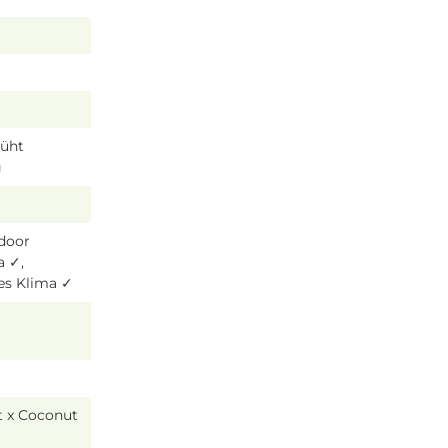
lüht
g
tdoor
a ✓,
es Klima ✓
t x Coconut