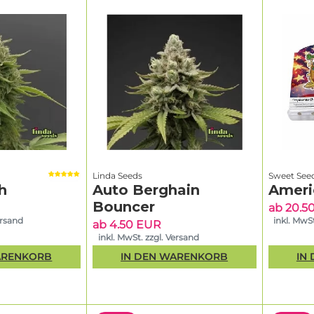
Linda Seeds
Sweet See
h
Auto Berghain
Ameri
Bouncer
ab 20.5
ersand
inkl. MwSt
ab 4.50 EUR
inkl. MwSt. zzgl. Versand
ARENKORB
IN DEN WARENKORB
IN