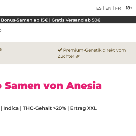
|
|
18+
ES
EN
FR
 Bonus-Samen ab 15€ | Gratis Versand ab 50€
o

Premium-Genetik direkt vom
Züchter 🌿
 Samen von Anesia
 Indica | THC-Gehalt >20% | Ertrag XXL