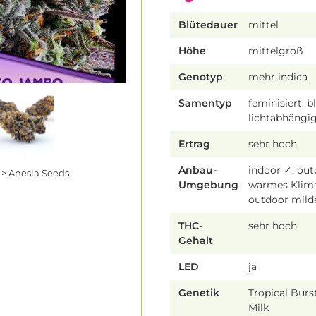
Blütedauer
mittel
Höhe
mittelgroß
Genotyp
mehr indica
Samentyp
feminisiert, b
lichtabhängi
Ertrag
sehr hoch
Anbau-
indoor ✓, ou
> Anesia Seeds
Umgebung
warmes Klim
outdoor mild
THC-
sehr hoch
Gehalt
LED
ja
Genetik
Tropical Burs
Milk