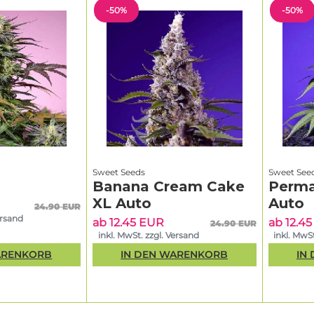
-50%
-50%
Sweet Seeds
Sweet See
Banana Cream Cake
Perma
XL Auto
Auto
24.90 EUR
ersand
ab 12.45 EUR
ab 12.4
24.90 EUR
inkl. MwSt. zzgl. Versand
inkl. MwSt
ARENKORB
IN DEN WARENKORB
IN