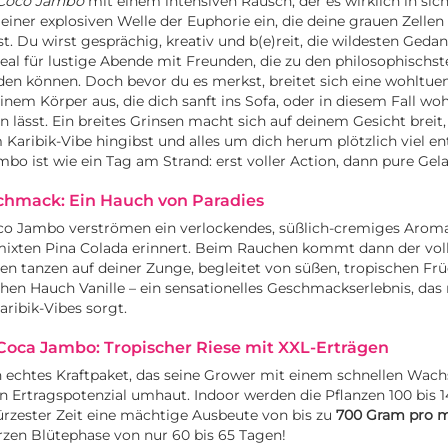
Coco Jambo
mit einem intensiven Rausch, der es wirklich in sich
einer explosiven Welle der Euphorie ein, die deine grauen Zellen
. Du wirst gesprächig, kreativ und b(e)reit, die wildesten Geda
deal für lustige Abende mit Freunden, die zu den philosophisch
den können. Doch bevor du es merkst, breitet sich eine wohltu
nem Körper aus, die dich sanft ins Sofa, oder in diesem Fall wohl
 lässt. Ein breites Grinsen macht sich auf deinem Gesicht breit
Karibik-Vibe hingibst und alles um dich herum plötzlich viel e
mbo ist wie ein Tag am Strand: erst voller Action, dann pure Gel
hmack: Ein Hauch von Paradies
co Jambo verströmen ein verlockendes, süßlich-cremiges Aroma,
emixten Pina Colada erinnert. Beim Rauchen kommt dann der vol
n tanzen auf deiner Zunge, begleitet von süßen, tropischen Fr
hen Hauch Vanille – ein sensationelles Geschmackserlebnis, das
aribik-Vibes sorgt.
Coca Jambo: Tropischer Riese mit XXL-Erträgen
n echtes Kraftpaket, das seine Grower mit einem schnellen Wa
n Ertragspotenzial umhaut. Indoor werden die Pflanzen 100 bis
 kürzester Zeit eine mächtige Ausbeute von bis zu
700 Gram pro 
urzen Blütephase von nur 60 bis 65 Tagen!