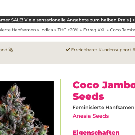
mer SALE! Viele sensationelle Angebote zum halben Preis | +
sierte Hanfsamen
»
Indica
»
THC >20%
»
Ertrag XXL
»
Coco Jamb
and 🚀
Erreichbarer Kundensupport 
Coco Jambo
Seeds
Feminisierte Hanfsamen |
Anesia Seeds
Eigenschaften