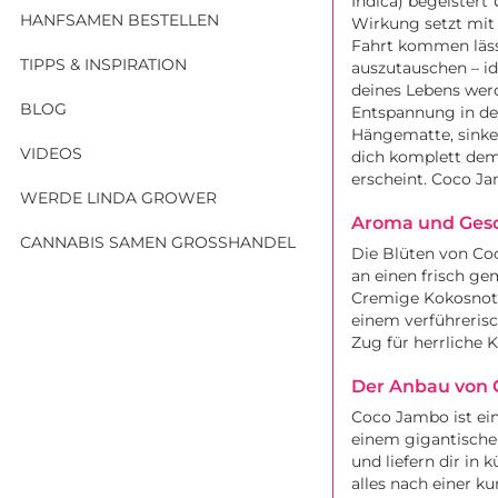
Indica) begeistert
HANFSAMEN BESTELLEN
Wirkung setzt mit 
Fahrt kommen lässt
TIPPS & INSPIRATION
auszutauschen – i
deines Lebens wer
BLOG
Entspannung in dei
Hängematte, sinken
VIDEOS
dich komplett dem 
erscheint. Coco Ja
WERDE LINDA GROWER
Aroma und Gesc
CANNABIS SAMEN GROSSHANDEL
Die Blüten von Co
an einen frisch g
Cremige Kokosnote
einem verführerisc
Zug für herrliche K
Der Anbau von 
Coco Jambo ist ei
einem gigantische
und liefern dir in
alles nach einer k