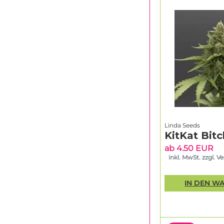
Linda Seeds
KitKat Bitc
ab 4.50 EUR
inkl. MwSt. zzgl. V
IN DEN W