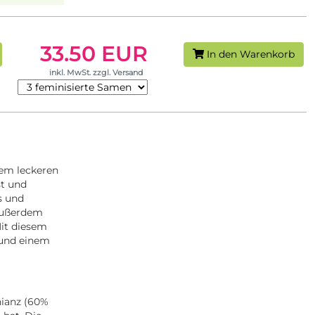
33.50 EUR
In den Warenkorb
inkl. MwSt. zzgl. Versand
nem leckeren
st und
s und
 Außerdem
Mit diesem
 und einem
nianz (60%