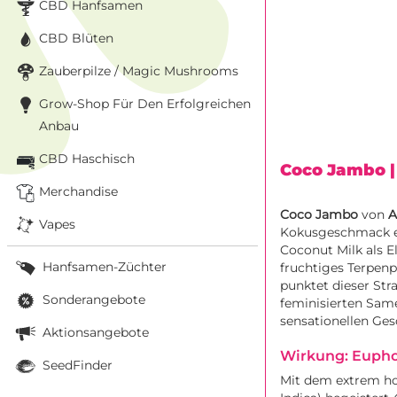
CBD Hanfsamen
CBD Blüten
Zauberpilze / Magic Mushrooms
Grow-Shop Für Den Erfolgreichen
Anbau
CBD Haschisch
Coco Jambo
Merchandise
Coco Jambo
von
A
Vapes
Kokusgeschmack ec
Coconut Milk als E
Hanfsamen-Züchter
fruchtiges Terpenp
punktet dieser Str
Sonderangebote
feminisierten Same
sensationellen Ge
Aktionsangebote
Wirkung: Euphor
SeedFinder
Mit dem extrem h