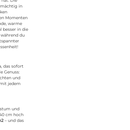
 hat. Die
 mächtig in
nken
sten Momenten
ende, warme
 besser in die
, während du
ntspannter
assenheit!
 das sofort
le Genuss:
üchten und
 mit jedem
chstum und
 140 cm hoch
m2
– und das