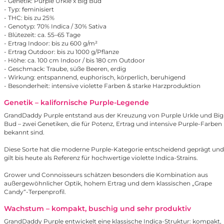
- Genetik: Purple Urkle x
Big Bud
- Typ: feminisiert
- THC: bis zu 25%
- Genotyp: 70% Indica / 30% Sativa
- Blütezeit: ca. 55–65 Tage
- Ertrag Indoor: bis zu 600 g/m²
- Ertrag Outdoor: bis zu 1000 g/Pflanze
- Höhe: ca. 100 cm Indoor / bis 180 cm Outdoor
- Geschmack: Traube, süße Beeren, erdig
- Wirkung: entspannend, euphorisch, körperlich, beruhigend
- Besonderheit: intensive violette Farben & starke Harzproduktion
Genetik – kalifornische Purple-Legende
GrandDaddy Purple entstand aus der Kreuzung von Purple Urkle und Big
Bud – zwei Genetiken, die für Potenz, Ertrag und intensive Purple-Farben
bekannt sind.
Diese Sorte hat die moderne Purple-Kategorie entscheidend geprägt und
gilt bis heute als Referenz für hochwertige violette Indica-Strains.
Grower und Connoisseurs schätzen besonders die Kombination aus
außergewöhnlicher Optik, hohem Ertrag und dem klassischen „Grape
Candy“-Terpenprofil.
Wachstum – kompakt, buschig und sehr produktiv
GrandDaddy Purple entwickelt eine klassische Indica-Struktur: kompakt,