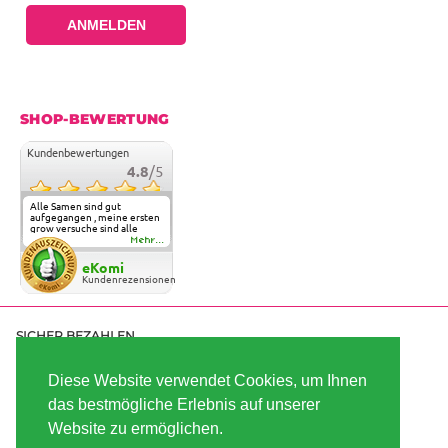
ANMELDEN
SHOP-BEWERTUNG
Kundenbewertungen
4.8
/5
Alle Samen sind gut
aufgegangen , meine ersten
grow versuche sind alle
geglückt. Die Sorten und
Mehr...
Anbieter Vielfalt
überzeugen sehr . Werde
eKomi
wohl immer hier bestellen !
Kundenrezensionen
SICHER BEZAHLEN
Diese Website verwendet Cookies, um Ihnen
das bestmögliche Erlebnis auf unserer
SCHNELL VERSENDET
Website zu ermöglichen.