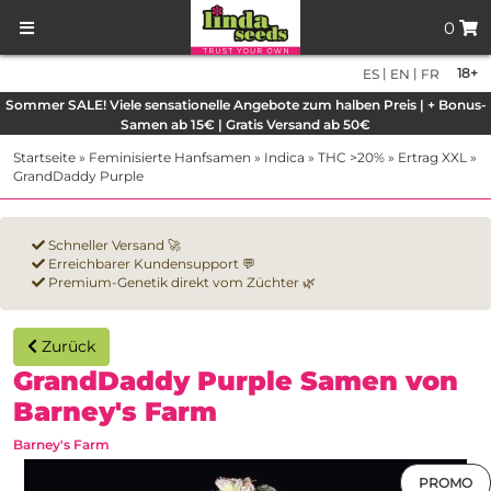
0
|
|
18+
ES
EN
FR
Sommer SALE! Viele sensationelle Angebote zum halben Preis | + Bonus-
Samen ab 15€ | Gratis Versand ab 50€
Startseite
»
Feminisierte Hanfsamen
»
Indica
»
THC >20%
»
Ertrag XXL
»
GrandDaddy Purple
Schneller Versand 🚀
Erreichbarer Kundensupport 💬
Premium-Genetik direkt vom Züchter 🌿
Zurück
GrandDaddy Purple Samen von
Barney's Farm
Barney's Farm
PROMO