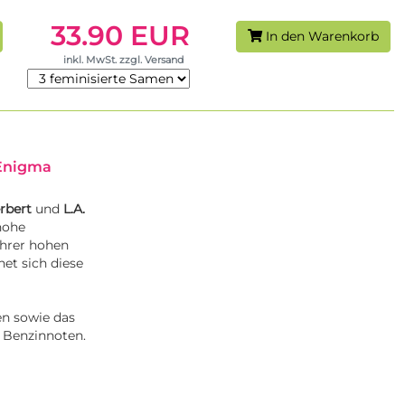
33.90 EUR
In den Warenkorb
inkl. MwSt. zzgl. Versand
 Enigma
rbert
und
L.A.
hohe
ihrer hohen
et sich diese
en sowie das
 Benzinnoten.