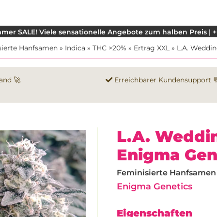
mer SALE! Viele sensationelle Angebote zum halben Preis | +
sierte Hanfsamen
»
Indica
»
THC >20%
»
Ertrag XXL
»
L.A. Weddi
and 🚀
Erreichbarer Kundensupport 
L.A. Weddi
Enigma Gen
Feminisierte Hanfsamen |
Enigma Genetics
Eigenschaften