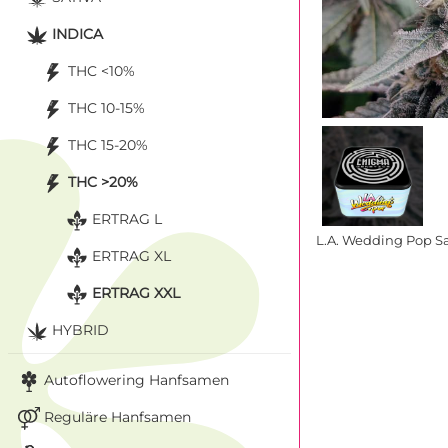
INDICA
THC <10%
THC 10-15%
THC 15-20%
THC >20%
ERTRAG L
L.A. Wedding Pop S
ERTRAG XL
ERTRAG XXL
HYBRID
Autoflowering Hanfsamen
Reguläre Hanfsamen