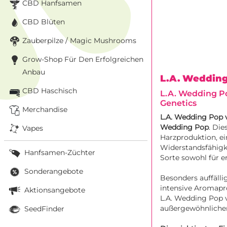
CBD Hanfsamen
CBD Blüten
Zauberpilze / Magic Mushrooms
Grow-Shop Für Den Erfolgreichen
Anbau
L.A. Weddin
CBD Haschisch
L.A. Wedding P
Genetics
Merchandise
L.A. Wedding Pop 
Wedding Pop
. Di
Vapes
Harzproduktion, ei
Widerstandsfähigke
Hanfsamen-Züchter
Sorte sowohl für e
Sonderangebote
Besonders auffälli
intensive Aromapr
Aktionsangebote
L.A. Wedding Pop 
außergewöhnlicher
SeedFinder