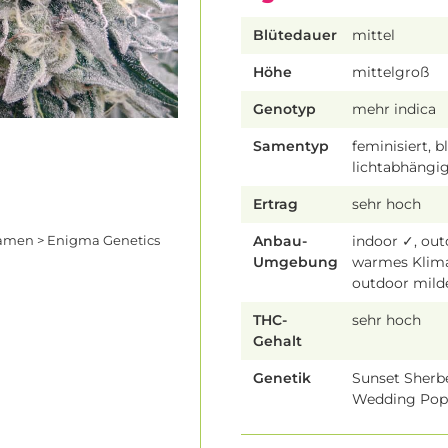
Blütedauer
mittel
Höhe
mittelgroß
Genotyp
mehr indica
Samentyp
feminisiert, b
lichtabhängi
Ertrag
sehr hoch
Anbau-
indoor ✓, ou
amen > Enigma Genetics
Umgebung
warmes Klim
outdoor mild
THC-
sehr hoch
Gehalt
Genetik
Sunset Sherbe
Wedding Po