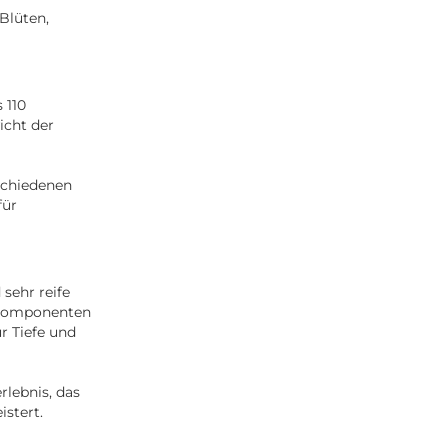
Blüten,
 110
icht der
rschiedenen
für
sehr reife
n Komponenten
r Tiefe und
lebnis, das
stert.