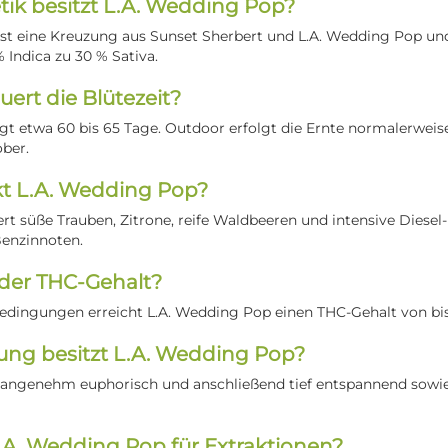
ik besitzt L.A. Wedding Pop?
st eine Kreuzung aus Sunset Sherbert und L.A. Wedding Pop und
 Indica zu 30 % Sativa.
ert die Blütezeit?
ägt etwa 60 bis 65 Tage. Outdoor erfolgt die Ernte normalerwei
ober.
t L.A. Wedding Pop?
rt süße Trauben, Zitrone, reife Waldbeeren und intensive Diesel-
enzinnoten.
 der THC-Gehalt?
edingungen erreicht L.A. Wedding Pop einen THC-Gehalt von bis
ng besitzt L.A. Wedding Pop?
t angenehm euphorisch und anschließend tief entspannend sowi
L.A. Wedding Pop für Extraktionen?