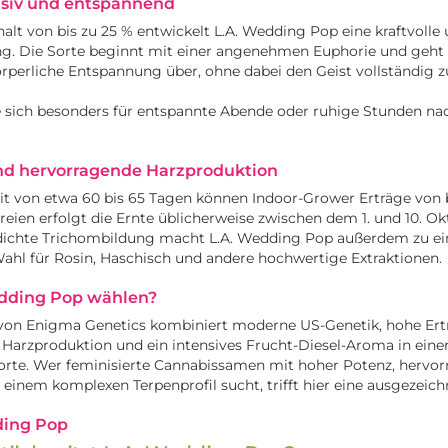
nsiv und entspannend
lt von bis zu 25 % entwickelt L.A. Wedding Pop eine kraftvolle
g. Die Sorte beginnt mit einer angenehmen Euphorie und geht
körperliche Entspannung über, ohne dabei den Geist vollständig 
e sich besonders für entspannte Abende oder ruhige Stunden n
nd hervorragende Harzproduktion
it von etwa 60 bis 65 Tagen können Indoor-Grower Erträge von 
Freien erfolgt die Ernte üblicherweise zwischen dem 1. und 10. Ok
ichte Trichombildung macht L.A. Wedding Pop außerdem zu ei
ahl für Rosin, Haschisch und andere hochwertige Extraktionen.
dding Pop wählen?
von Enigma Genetics kombiniert moderne US-Genetik, hohe Ert
Harzproduktion und ein intensives Frucht-Diesel-Aroma in eine
Sorte. Wer feminisierte Cannabissamen mit hoher Potenz, hervo
 einem komplexen Terpenprofil sucht, trifft hier eine ausgezeic
ding Pop