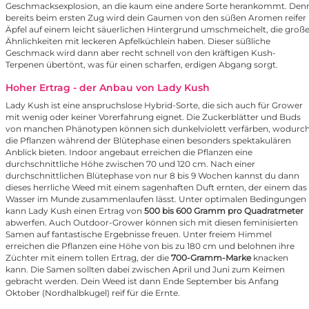
Geschmacksexplosion, an die kaum eine andere Sorte herankommt. Den
bereits beim ersten Zug wird dein Gaumen von den süßen Aromen reifer
Äpfel auf einem leicht säuerlichen Hintergrund umschmeichelt, die groß
Ähnlichkeiten mit leckeren Apfelküchlein haben. Dieser süßliche
Geschmack wird dann aber recht schnell von den kräftigen Kush-
Terpenen übertönt, was für einen scharfen, erdigen Abgang sorgt.
Hoher Ertrag - der Anbau von Lady Kush
Lady Kush ist eine anspruchslose Hybrid-Sorte, die sich auch für Grower
mit wenig oder keiner Vorerfahrung eignet. Die Zuckerblätter und Buds
von manchen Phänotypen können sich dunkelviolett verfärben, wodurc
die Pflanzen während der Blütephase einen besonders spektakulären
Anblick bieten. Indoor angebaut erreichen die Pflanzen eine
durchschnittliche Höhe zwischen 70 und 120 cm. Nach einer
durchschnittlichen Blütephase von nur 8 bis 9 Wochen kannst du dann
dieses herrliche Weed mit einem sagenhaften Duft ernten, der einem das
Wasser im Munde zusammenlaufen lässt. Unter optimalen Bedingungen
kann Lady Kush einen Ertrag von
500 bis 600 Gramm pro Quadratmeter
abwerfen. Auch Outdoor-Grower können sich mit diesen feminisierten
Samen auf fantastische Ergebnisse freuen. Unter freiem Himmel
erreichen die Pflanzen eine Höhe von bis zu 180 cm und belohnen ihre
Züchter mit einem tollen Ertrag, der die
700-Gramm-Marke
knacken
kann. Die Samen sollten dabei zwischen April und Juni zum Keimen
gebracht werden. Dein Weed ist dann Ende September bis Anfang
Oktober (Nordhalbkugel) reif für die Ernte.