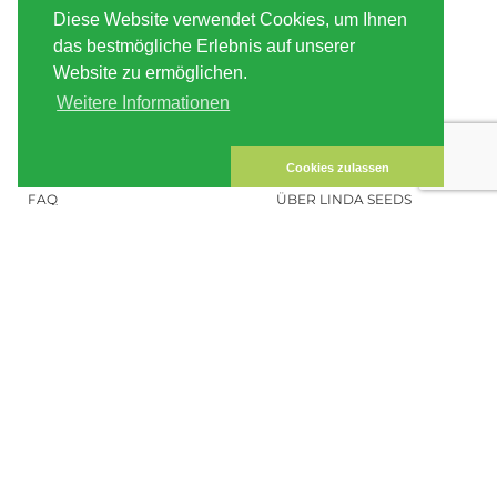
SERVICE
ABOUT US
Diese Website verwendet Cookies, um Ihnen
VERSAND
AGB
das bestmögliche Erlebnis auf unserer
Website zu ermöglichen.
ZAHLUNG
SITE MAP
Weitere Informationen
KUNDEN-KONTO
IMPRESSUM
DATENSICHERHEIT
KONTAKT
Cookies zulassen
FAQ
ÜBER LINDA SEEDS
HANFSAMEN BESTELLEN
SOCIAL MEDIA
LINDA SEEDS
NEWSLETTER