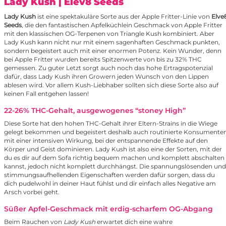
Lady Kush
| Elev8 Seeds
Lady Kush
ist eine spektakuläre Sorte aus der Apple Fritter-Linie von
Elve
Seeds
, die den fantastischen Apfelküchlein Geschmack von Apple Fritter
mit den klassischen OG-Terpenen von Triangle Kush kombiniert. Aber
Lady Kush kann nicht nur mit einem sagenhaften Geschmack punkten,
sondern begeistert auch mit einer enormen Potenz. Kein Wunder, denn
bei Apple Fritter wurden bereits Spitzenwerte von bis zu 32% THC
gemessen. Zu guter Letzt sorgt auch noch das hohe Ertragspotenzial
dafür, dass Lady Kush ihren Growern jeden Wunsch von den Lippen
ablesen wird. Vor allem Kush-Liebhaber sollten sich diese Sorte also auf
keinen Fall entgehen lassen!
22-26% THC-Gehalt
, ausgewogenes “stoney High”
Diese Sorte hat den hohen THC-Gehalt ihrer Eltern-Strains in die Wiege
gelegt bekommen und begeistert deshalb auch routinierte Konsumente
mit einer intensiven Wirkung, bei der entspannende Effekte auf den
Körper und Geist dominieren. Lady Kush ist also eine der Sorten, mit der
du es dir auf dem Sofa richtig bequem machen und komplett abschalten
kannst, jedoch nicht komplett durchhängst. Die spannungslösenden und
stimmungsaufhellenden Eigenschaften werden dafür sorgen, dass du
dich pudelwohl in deiner Haut fühlst und dir einfach alles Negative am
Arsch vorbei geht.
Süßer Apfel-Geschmack mit erdig-scharfem OG-Abgang
Beim Rauchen von
Lady Kush
erwartet dich eine wahre