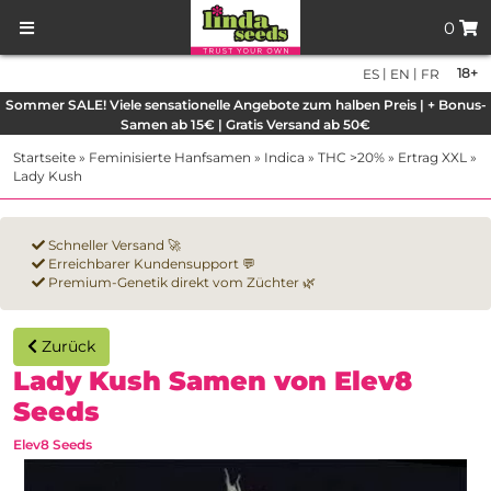
0
|
|
18+
ES
EN
FR
Sommer SALE! Viele sensationelle Angebote zum halben Preis | + Bonus-
Samen ab 15€ | Gratis Versand ab 50€
Startseite
»
Feminisierte Hanfsamen
»
Indica
»
THC >20%
»
Ertrag XXL
»
Lady Kush
Schneller Versand 🚀
Erreichbarer Kundensupport 💬
Premium-Genetik direkt vom Züchter 🌿
Zurück
Lady Kush Samen von Elev8
Seeds
Elev8 Seeds