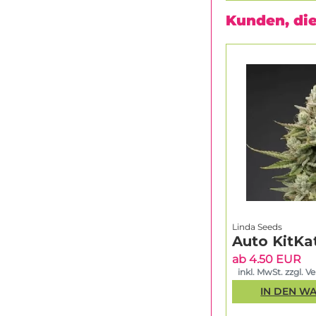
Kunden, die
Linda Seeds
Auto KitKa
ab 4.50 EUR
inkl. MwSt. zzgl. V
IN DEN W