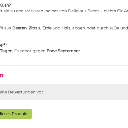
 Kush?
 sie zu den stärksten Indicas von Delicious Seeds – nichts für A
il aus
Beeren, Zitrus, Erde
und
Holz
, abgerundet durch süße und
eif?
 Tagen
, Outdoor gegen
Ende September
.
n
eine Bewertungen vor.
ieses Produkt