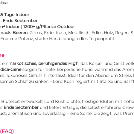
dica
55 Tage Indoor
:
Ende September
m² Indoor
|
1200+ g/Pflanze Outdoor
mack:
Beeren
, Zitrus, Erde, Kush, Metallisch, Edles Holz, Regen, 
Enorme Potenz, starke Harzbildung, edles Terpenprofil
ne
t ein
narkotisches, beruhigendes High
, das Körper und Geist vol
ndica-Gene
sorgen für tiefe, körperliche Ruhe, während das Aro
, luxuriöses Gefühl hinterlässt. Ideal für den Abend, um Stress 
lsamen Schlaf zu sinken – Lord Kush regiert mit Stärke und Sanft
Blütezeit entwickelt Lord Kush dichte, frostige Blüten mit hoh
is
Ende September
und liefert Erträge, die selbst erfahrene Grow
st, aromatisch und zuverlässig – eine Sorte, die zeigt, was Pre
 (FAQ)