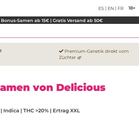
|
|
18+
ES
EN
FR
 Bonus-Samen ab 15€ | Gratis Versand ab 50€

Premium-Genetik direkt vom
Züchter 🌿
Samen von Delicious
 Indica | THC >20% | Ertrag XXL