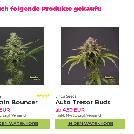
uch folgende Produkte gekauft:
s
Linda Seeds
ain Bouncer
Auto Tresor Buds
 EUR
ab 4.50 EUR
. zzgl. Versand
inkl. MwSt. zzgl. Versand
 DEN WARENKORB
IN DEN WARENKORB