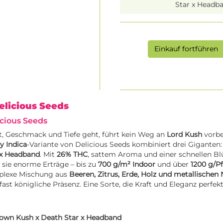
Star x Headb
Einkauf fortführen
Delicious Seeds
icious Seeds
 Geschmack und Tiefe geht, führt kein Weg an
Lord Kush
vorbe
y Indica
-Variante von Delicious Seeds kombiniert drei Giganten
 x Headband
. Mit
26% THC
, sattem Aroma und einer schnellen Bl
t sie enorme Erträge – bis zu
700 g/m² Indoor
und über
1200 g/Pf
mplexe Mischung aus
Beeren, Zitrus, Erde, Holz und metallischen
, fast königliche Präsenz. Eine Sorte, die Kraft und Eleganz perfekt
own Kush x Death Star x Headband