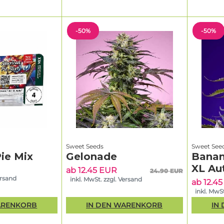
-50%
-50%
Sweet Seeds
Sweet See
ie Mix
Gelonade
Banan
XL Au
ab 12.45 EUR
24.90 EUR
ersand
inkl. MwSt. zzgl. Versand
ab 12.4
inkl. MwSt
ARENKORB
IN DEN WARENKORB
IN