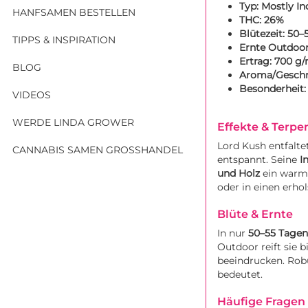
Typ:
Mostly In
HANFSAMEN BESTELLEN
THC:
26%
Blütezeit:
50–
TIPPS & INSPIRATION
Ernte Outdoor
Ertrag:
700 g/
BLOG
Aroma/Gesch
Besonderheit:
VIDEOS
WERDE LINDA GROWER
Effekte & Terpe
Lord Kush entfalte
CANNABIS SAMEN GROSSHANDEL
entspannt. Seine
I
und Holz
ein warmes
oder in einen erho
Blüte & Ernte
In nur
50–55 Tagen
Outdoor reift sie b
beeindrucken. Robu
bedeutet.
Häufige Fragen