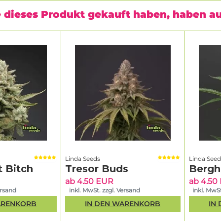
 dieses Produkt gekauft haben, haben a
Linda Seeds
Linda Seed
t Bitch
Tresor Buds
Bergh
ab 4.50 EUR
ab 4.50
ersand
inkl. MwSt. zzgl. Versand
inkl. MwSt
ARENKORB
IN DEN WARENKORB
IN