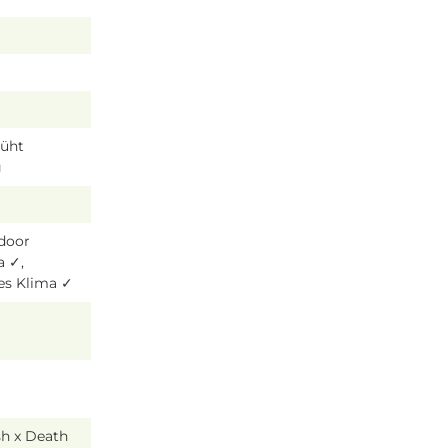
lüht
g
tdoor
a ✓,
es Klima ✓
h x Death