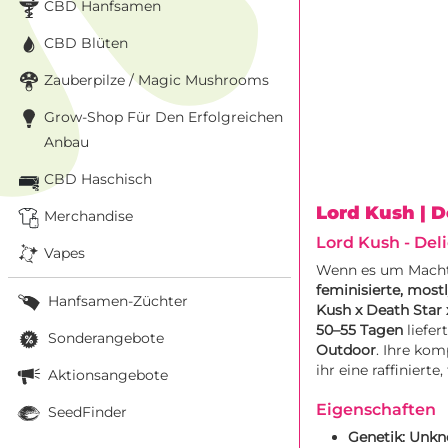
CBD Hanfsamen
CBD Blüten
Zauberpilze / Magic Mushrooms
Grow-Shop Für Den Erfolgreichen
Anbau
CBD Haschisch
Lord Kush
| 
Merchandise
Lord Kush - Del
Vapes
Wenn es um Macht,
feminisierte, mostl
Hanfsamen-Züchter
Kush x Death Star
50–55 Tagen
liefer
Sonderangebote
Outdoor
. Ihre ko
ihr eine raffinierte
Aktionsangebote
Eigenschaften
SeedFinder
Genetik:
Unkn