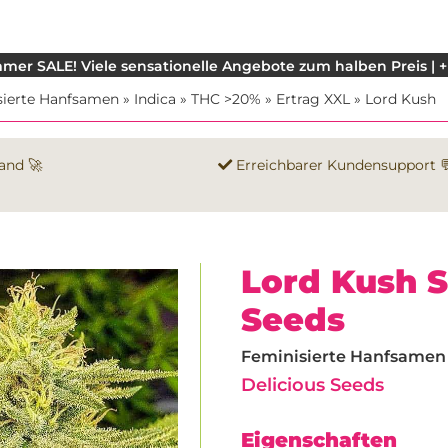
mer SALE! Viele sensationelle Angebote zum halben Preis | +
sierte Hanfsamen
»
Indica
»
THC >20%
»
Ertrag XXL
»
Lord Kush
and 🚀
Erreichbarer Kundensupport 
Lord Kush 
Seeds
Feminisierte Hanfsamen |
Delicious Seeds
Eigenschaften