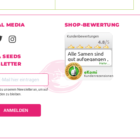
AL MEDIA
SHOP-BEWERTUNG
Kundenbewertungen
4.8
/5
Alle Samen sind
A SEEDS
gut aufgegangen ,
LETTER
meine ersten
Mehr...
grow versuche
eKomi
sind alle geglückt.
Kundenrezensionen
Die Sorten und
Anbieter Vielfalt
zu unserem Newsletter an, um auf
überzeugen sehr .
den zu bleiben.
Werde wohl
immer hier
bestellen !
ANMELDEN