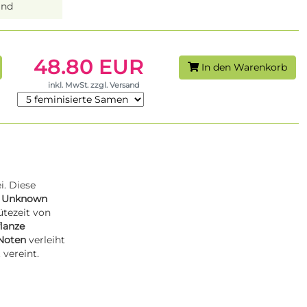
and
48.80 EUR
In den Warenkorb
inkl. MwSt. zzgl. Versand
i. Diese
:
Unknown
ütezeit von
lanze
 Noten
verleiht
 vereint.