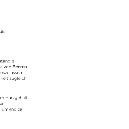
Süß
lständig
ma von
Beeren
loszulassen
heit zugleich.
em Harzgehalt.
er
mium-Indica