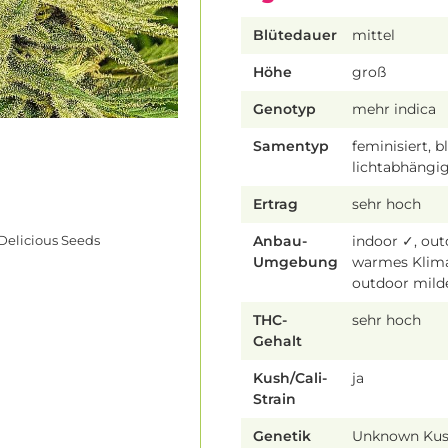
Blütedauer
mittel
Höhe
groß
Genotyp
mehr indica
Samentyp
feminisiert, b
lichtabhängi
Ertrag
sehr hoch
Anbau-
indoor ✓, ou
Delicious Seeds
Umgebung
warmes Klim
outdoor mild
THC-
sehr hoch
Gehalt
Kush/Cali-
ja
Strain
Genetik
Unknown Kus