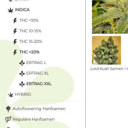
INDICA
THC <10%
THC 10-15%
THC 15-20%
THC >20%
ERTRAG L
Lord Kush Samen > 
ERTRAG XL
ERTRAG XXL
HYBRID
Autoflowering Hanfsamen
Reguläre Hanfsamen