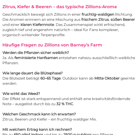
Zitrus, Kiefer & Beeren – das typische Zillions-Aroma
Geschmacklich bewegt sich Zillions in einer
fruchtig-waldigen
Richtung.
Die Aromen erinnern an eine Mischung aus
frischem Zitrus
,
süßen Beere
und einer
klaren Kiefernnote
. Das Zusammenspiel wirkt erfrischend,
zugleich tief und angenehm natürlich – ideal für Fans komplexer,
organisch wirkender Terpenprofile.
Häufige Fragen zu Zillions von Barney’s Farm
Werden die Pflanzen sicher weiblich?
Ja. Als
feminisierte Hanfsamen
entstehen nahezu ausschließlich weiblich
Pflanzen.
Wie lange dauert die Blütephase?
Die Blütezeit beträgt
60–65 Tage
. Outdoor kann ab
Mitte Oktober
geernte
werden.
Wie wirkt das Weed?
Der Effekt ist stark entspannend und enthält eine kreativitätsfördernde
Note – ausgelöst durch bis zu
32 % THC
.
Welchen Geschmack kann ich erwarten?
Zitrus, Beeren und Kiefer – ein fruchtig-waldiger Mix.
Mit welchem Ertrag kann ich rechnen?
Bis zu
650 g/m² indoor
und bis zu
2500 g outdoor
pro Pflanze.