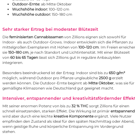
Outdoor-Ernte:
ab Mitte Oktober
Wuchshöhe indoor:
100–120 cm
Wuchshöhe outdoor:
150–180 cm
Sehr starker Ertrag bei moderater Blütezeit
Die
feminisierten Cannabissamen
von Zillions eignen sich sowohl für
Indoor- als auch Outdoor-Grows. Indoor entwickeln sich die Pflanzen zu
mittelgroßen Exemplaren mit Höhen von
100–120 cm
. Im Freien erreiche
sie
150–180 cm
, je nach Standort und Lichtintensität. Mit einer Blütezeit
von
60 bis 65 Tagen
lässt sich Zillions gut in reguläre Anbauzyklen
integrieren.
Besonders beeindruckend ist der Ertrag: Indoor sind bis zu
650 g/m²
möglich, während Outdoor pro Pflanze unglaubliche
2500 g
erzielt
werden können. Die Outdoor-Ernte beginnt ab
Mitte Oktober
, was sie für
gemäßigte Klimazonen wie Deutschland gut geeignet macht.
Intensiver, entspannender und kreativitätsfördernder Effek
Mit seiner enormen Potenz von bis zu
32 % THC
sorgt Zillions für einen
schnell einsetzenden, starken Effekt. Die Wirkung ist primär
entspannend
wird aber durch eine leichte
kreative Komponente
ergänzt. Viele Nutzer
empfinden den Zustand als ideal für den späten Nachmittag oder Abend,
wenn geistige Ruhe und körperliche Entspannung im Vordergrund
stehen.