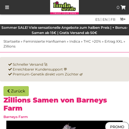
0
|
|
18+
ES
EN
FR
Sommer SALE! Viele sensationelle Angebote zum halben Preis | + Bonus-
Samen ab 15€ | Gratis Versand ab 50€
Startseite
»
Feminisierte Hanfsamen
»
Indica
»
THC >20%
»
Ertrag XXL
»
Zillions
Schneller Versand 🚀
Erreichbarer Kundensupport 💬
Premium-Genetik direkt vom Züchter 🌿
Zurück
Zillions Samen von Barneys
Farm
Barneys Farm
PROMO