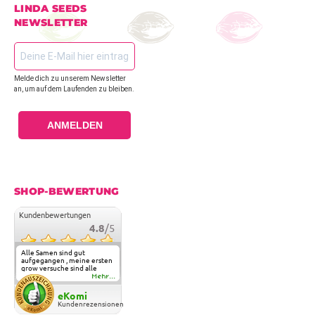
LINDA SEEDS
NEWSLETTER
Melde dich zu unserem Newsletter
an, um auf dem Laufenden zu bleiben.
ANMELDEN
SHOP-BEWERTUNG
Kundenbewertungen
4.8
/5
Alle Samen sind gut
aufgegangen , meine ersten
grow versuche sind alle
geglückt. Die Sorten und
Mehr...
Anbieter Vielfalt
überzeugen sehr . Werde
eKomi
wohl immer hier bestellen !
Kundenrezensionen