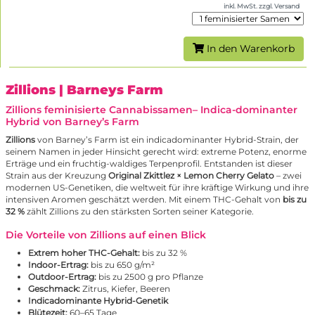
inkl. MwSt. zzgl. Versand
In den Warenkorb
Zillions
| Barneys Farm
Zillions feminisierte Cannabissamen– Indica-dominanter
Hybrid von Barney’s Farm
Zillions
von Barney’s Farm ist ein indicadominanter Hybrid-Strain, der
seinem Namen in jeder Hinsicht gerecht wird: extreme Potenz, enorme
Erträge und ein fruchtig-waldiges Terpenprofil. Entstanden ist dieser
Strain aus der Kreuzung
Original Zkittlez × Lemon Cherry Gelato
– zwei
modernen US-Genetiken, die weltweit für ihre kräftige Wirkung und ihre
intensiven Aromen geschätzt werden. Mit einem THC-Gehalt von
bis zu
32 %
zählt Zillions zu den stärksten Sorten seiner Kategorie.
Die Vorteile von Zillions auf einen Blick
Extrem hoher THC-Gehalt:
bis zu 32 %
Indoor-Ertrag:
bis zu 650 g/m²
Outdoor-Ertrag:
bis zu 2500 g pro Pflanze
Geschmack:
Zitrus, Kiefer, Beeren
Indicadominante Hybrid-Genetik
Blütezeit:
60–65 Tage