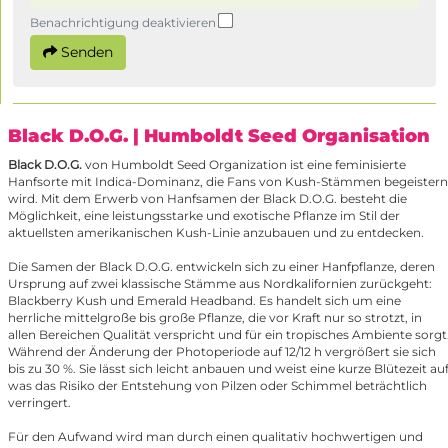
Benachrichtigung deaktivieren
Senden
Black D.O.G.
| Humboldt Seed Organisation
Black D.O.G.
von Humboldt Seed Organization ist eine feminisierte
Hanfsorte mit Indica-Dominanz, die Fans von Kush-Stämmen begeistern
wird. Mit dem Erwerb von Hanfsamen der Black D.O.G. besteht die
Möglichkeit, eine leistungsstarke und exotische Pflanze im Stil der
aktuellsten amerikanischen Kush-Linie anzubauen und zu entdecken.
Die Samen der Black D.O.G. entwickeln sich zu einer Hanfpflanze, deren
Ursprung auf zwei klassische Stämme aus Nordkalifornien zurückgeht:
Blackberry Kush und Emerald Headband. Es handelt sich um eine
herrliche mittelgroße bis große Pflanze, die vor Kraft nur so strotzt, in
allen Bereichen Qualität verspricht und für ein tropisches Ambiente sorgt
Während der Änderung der Photoperiode auf 12/12 h vergrößert sie sich
bis zu 30 %. Sie lässt sich leicht anbauen und weist eine kurze Blütezeit auf
was das Risiko der Entstehung von Pilzen oder Schimmel beträchtlich
verringert.
Für den Aufwand wird man durch einen qualitativ hochwertigen und