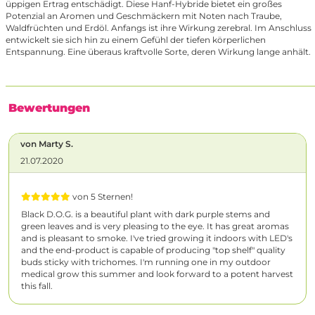
üppigen Ertrag entschädigt. Diese Hanf-Hybride bietet ein großes
Potenzial an Aromen und Geschmäckern mit Noten nach Traube,
Waldfrüchten und Erdöl. Anfangs ist ihre Wirkung zerebral. Im Anschluss
entwickelt sie sich hin zu einem Gefühl der tiefen körperlichen
Entspannung. Eine überaus kraftvolle Sorte, deren Wirkung lange anhält.
Bewertungen
von Marty S.
21.07.2020
von 5 Sternen!
Black D.O.G. is a beautiful plant with dark purple stems and
green leaves and is very pleasing to the eye. It has great aromas
and is pleasant to smoke. I've tried growing it indoors with LED's
and the end-product is capable of producing "top shelf" quality
buds sticky with trichomes. I'm running one in my outdoor
medical grow this summer and look forward to a potent harvest
this fall.