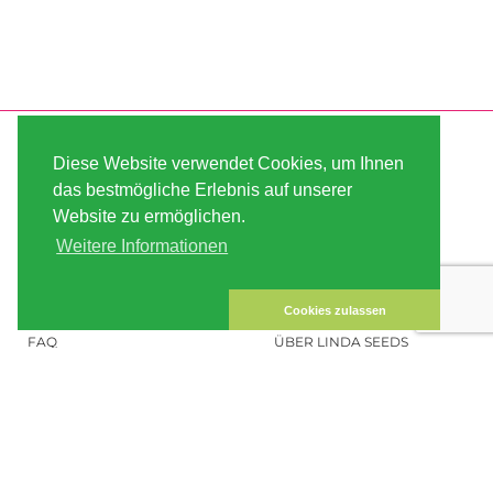
SERVICE
ABOUT US
Diese Website verwendet Cookies, um Ihnen
VERSAND
AGB
das bestmögliche Erlebnis auf unserer
Website zu ermöglichen.
ZAHLUNG
SITE MAP
Weitere Informationen
KUNDEN-KONTO
IMPRESSUM
DATENSICHERHEIT
KONTAKT
Cookies zulassen
FAQ
ÜBER LINDA SEEDS
HANFSAMEN BESTELLEN
SOCIAL MEDIA