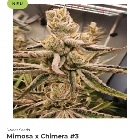
N E U
Sweet Seeds
Mimosa x Chimera #3