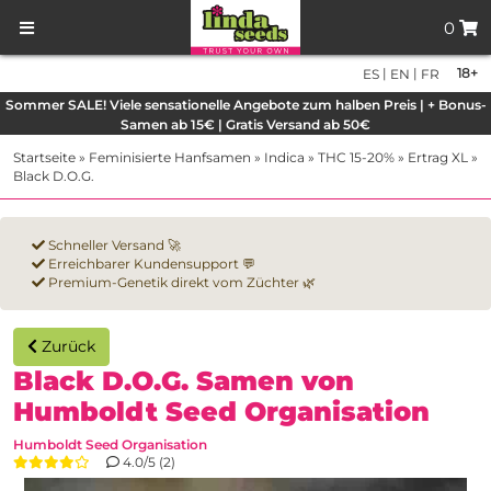
0
|
|
18+
ES
EN
FR
Sommer SALE! Viele sensationelle Angebote zum halben Preis | + Bonus-
Samen ab 15€ | Gratis Versand ab 50€
Startseite
»
Feminisierte Hanfsamen
»
Indica
»
THC 15-20%
»
Ertrag XL
»
Black D.O.G.
Schneller Versand 🚀
Erreichbarer Kundensupport 💬
Premium-Genetik direkt vom Züchter 🌿
Zurück
Black D.O.G. Samen von
Humboldt Seed Organisation
Humboldt Seed Organisation
4.0/5 (2)