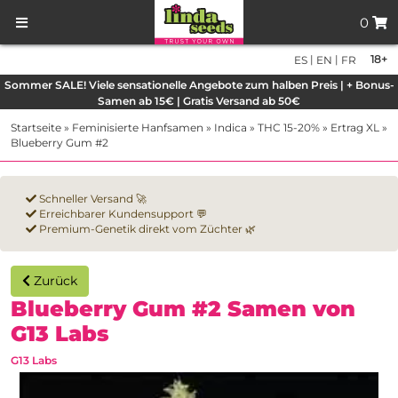
0
|
|
18+
ES
EN
FR
Sommer SALE! Viele sensationelle Angebote zum halben Preis | + Bonus-
Samen ab 15€ | Gratis Versand ab 50€
Startseite
»
Feminisierte Hanfsamen
»
Indica
»
THC 15-20%
»
Ertrag XL
»
Blueberry Gum #2
Schneller Versand 🚀
Erreichbarer Kundensupport 💬
Premium-Genetik direkt vom Züchter 🌿
Zurück
Blueberry Gum #2 Samen von
G13 Labs
G13 Labs