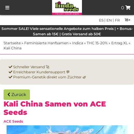
0
|
|
18+
ES
EN
FR
Sommer SALE! Viele sensationelle Angebote zum halben Preis | + Bonus-
Samen ab 15€ | Gratis Versand ab 50€
Startseite
»
Feminisierte Hanfsamen
»
Indica
»
THC 15-20%
»
Ertrag XL
»
Kali China
Schneller Versand 🚀
Erreichbarer Kundensupport 💬
Premium-Genetik direkt vom Züchter 🌿
Zurück
Kali China Samen von ACE
Seeds
ACE Seeds