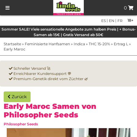
0
|
|
18+
ES
EN
FR
Sommer SALE! Viele sensationelle Angebote zum halben Preis | + Bonus-
Samen ab 15€ | Gratis Versand ab 50€
Startseite
»
Feminisierte Hanfsamen
»
Indica
»
THC 15-20%
»
Ertrag L
»
Early Maroc
Schneller Versand 🚀
Erreichbarer Kundensupport 💬
Premium-Genetik direkt vom Züchter 🌿
Zurück
Early Maroc Samen von
Philosopher Seeds
Philosopher Seeds