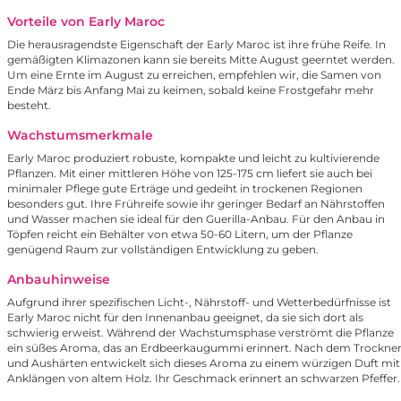
Vorteile von Early Maroc
Die herausragendste Eigenschaft der Early Maroc ist ihre frühe Reife. In
gemäßigten Klimazonen kann sie bereits Mitte August geerntet werden.
Um eine Ernte im August zu erreichen, empfehlen wir, die Samen von
Ende März bis Anfang Mai zu keimen, sobald keine Frostgefahr mehr
besteht.
Wachstumsmerkmale
Early Maroc produziert robuste, kompakte und leicht zu kultivierende
Pflanzen. Mit einer mittleren Höhe von 125-175 cm liefert sie auch bei
minimaler Pflege gute Erträge und gedeiht in trockenen Regionen
besonders gut. Ihre Frühreife sowie ihr geringer Bedarf an Nährstoffen
und Wasser machen sie ideal für den Guerilla-Anbau. Für den Anbau in
Töpfen reicht ein Behälter von etwa 50-60 Litern, um der Pflanze
genügend Raum zur vollständigen Entwicklung zu geben.
Anbauhinweise
Aufgrund ihrer spezifischen Licht-, Nährstoff- und Wetterbedürfnisse ist
Early Maroc nicht für den Innenanbau geeignet, da sie sich dort als
schwierig erweist. Während der Wachstumsphase verströmt die Pflanze
ein süßes Aroma, das an Erdbeerkaugummi erinnert. Nach dem Trockne
und Aushärten entwickelt sich dieses Aroma zu einem würzigen Duft mit
Anklängen von altem Holz. Ihr Geschmack erinnert an schwarzen Pfeffer.