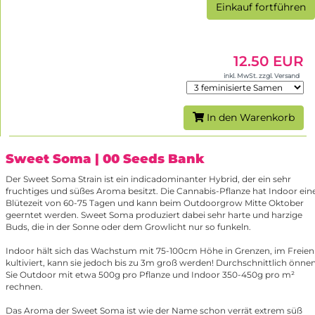
Einkauf fortführen
12.50 EUR
inkl. MwSt. zzgl. Versand
In den Warenkorb
Sweet Soma
| 00 Seeds Bank
Der Sweet Soma Strain ist ein indicadominanter Hybrid, der ein sehr
fruchtiges und süßes Aroma besitzt. Die Cannabis-Pflanze hat Indoor ein
Blütezeit von 60-75 Tagen und kann beim Outdoorgrow Mitte Oktober
geerntet werden. Sweet Soma produziert dabei sehr harte und harzige
Buds, die in der Sonne oder dem Growlicht nur so funkeln.
Indoor hält sich das Wachstum mit 75-100cm Höhe in Grenzen, im Freien
kultiviert, kann sie jedoch bis zu 3m groß werden! Durchschnittlich önne
Sie Outdoor mit etwa 500g pro Pflanze und Indoor 350-450g pro m²
rechnen.
Das Aroma der Sweet Soma ist wie der Name schon verrät extrem süß