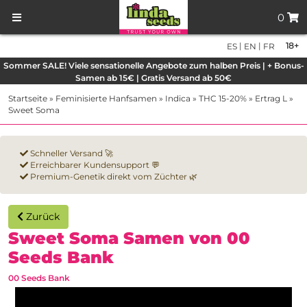
0
|
|
18+
ES
EN
FR
Sommer SALE! Viele sensationelle Angebote zum halben Preis | + Bonus-
Samen ab 15€ | Gratis Versand ab 50€
Startseite
»
Feminisierte Hanfsamen
»
Indica
»
THC 15-20%
»
Ertrag L
»
Sweet Soma
Schneller Versand 🚀
Erreichbarer Kundensupport 💬
Premium-Genetik direkt vom Züchter 🌿
Zurück
Sweet Soma Samen von 00
Seeds Bank
00 Seeds Bank