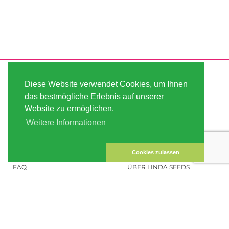
SERVICE
ABOUT US
Diese Website verwendet Cookies, um Ihnen
VERSAND
AGB
das bestmögliche Erlebnis auf unserer
Website zu ermöglichen.
ZAHLUNG
SITE MAP
Weitere Informationen
KUNDEN-KONTO
IMPRESSUM
DATENSICHERHEIT
KONTAKT
Cookies zulassen
FAQ
ÜBER LINDA SEEDS
HANFSAMEN BESTELLEN
SOCIAL MEDIA