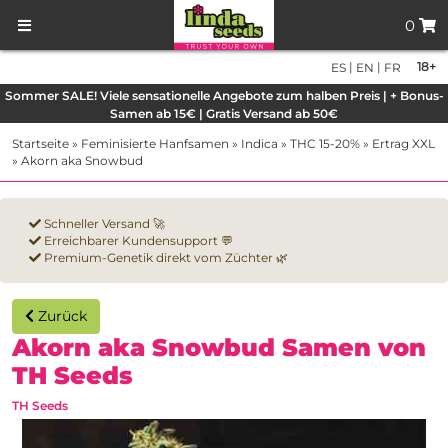
0
|
|
18+
ES
EN
FR
Sommer SALE! Viele sensationelle Angebote zum halben Preis | + Bonus-
Samen ab 15€ | Gratis Versand ab 50€
Startseite
»
Feminisierte Hanfsamen
»
Indica
»
THC 15-20%
»
Ertrag XXL
»
Akorn aka Snowbud
Schneller Versand 🚀
Erreichbarer Kundensupport 💬
Premium-Genetik direkt vom Züchter 🌿
Zurück
Akorn aka Snowbud Samen von
TH Seeds
TH Seeds