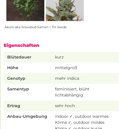
Akorn aka Snowbud Samen > TH Seeds
Eigenschaften
Blütedauer
kurz
Höhe
mittelgroß
Genotyp
mehr indica
Samentyp
feminisiert, blüht
lichtabhängig
Ertrag
sehr hoch
Anbau-Umgebung
indoor ✓, outdoor warmes
Klima ✓, outdoor mildes
Klima ✓, outdoor kurze